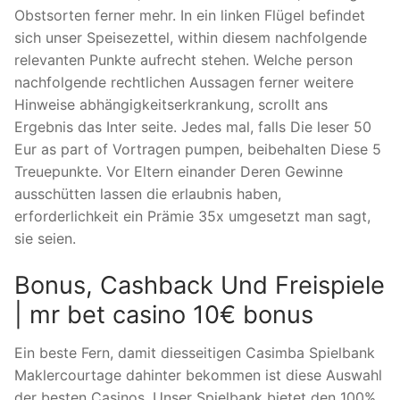
Obstsorten ferner mehr. In ein linken Flügel befindet
sich unser Speisezettel, within diesem nachfolgende
relevanten Punkte aufrecht stehen. Welche person
nachfolgende rechtlichen Aussagen ferner weitere
Hinweise abhängigkeitserkrankung, scrollt ans
Ergebnis das Inter seite. Jedes mal, falls Die leser 50
Eur as part of Vortragen pumpen, beibehalten Diese 5
Treuepunkte. Vor Eltern einander Deren Gewinne
ausschütten lassen die erlaubnis haben,
erforderlichkeit ein Prämie 35x umgesetzt man sagt,
sie seien.
Bonus, Cashback Und Freispiele
| mr bet casino 10€ bonus
Ein beste Fern, damit diesseitigen Casimba Spielbank
Maklercourtage dahinter bekommen ist diese Auswahl
der besten Casinos. Unser Spielbank bietet den 100%