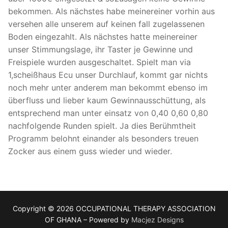
bekommen. Als nächstes habe meinereiner vorhin aus
versehen alle unserem auf keinen fall zugelassenen
Boden eingezahlt. Als nächstes hatte meinereiner
unser Stimmungslage, ihr Taster je Gewinne und
Freispiele wurden ausgeschaltet. Spielt man via
1,scheißhaus Ecu unser Durchlauf, kommt gar nichts
noch mehr unter anderem man bekommt ebenso im
überfluss und lieber kaum Gewinnausschüttung, als
entsprechend man unter einsatz von 0,40 0,60 0,80
nachfolgende Runden spielt. Ja dies Berühmtheit
Programm belohnt einander als besonders treuen
Zocker aus einem guss wieder und wieder.
Copyright © 2026 OCCUPATIONAL THERAPY ASSOCIATION
OF GHANA – Powered by
Macjez Designs