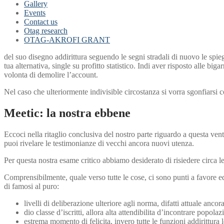
Gallery
Events
Contact us
Otag research
OTAG-AKROFI GRANT
del suo disegno addirittura seguendo le segni stradali di nuovo le spi
tua alternativa, single su profitto statistico. Indi aver risposto alle 
volonta di demolire l’account.
Nel caso che ulteriormente indivisible circostanza si vorra sgonfiarsi 
Meetic: la nostra ebbene
Eccoci nella ritaglio conclusiva del nostro parte riguardo a questa ven
puoi rivelare le testimonianze di vecchi ancora nuovi utenza.
Per questa nostra esame critico abbiamo desiderato di risiedere circa l
Comprensibilmente, quale verso tutte le cose, ci sono punti a favore ed
di famosi al puro:
livelli di deliberazione ulteriore agli norma, difatti attuale an
dio classe d’iscritti, allora alta attendibilita d’incontrare popol
estrema momento di felicita, invero tutte le funzioni addirittura 