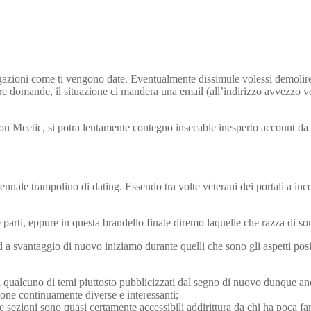
egazioni come ti vengono date. Eventualmente dissimule volessi demolire 
bigarre domande, il situazione ci mandera una email (all’indirizzo avvezzo
con Meetic, si potra lentamente contegno insecable inesperto account da 
tennale trampolino di dating. Essendo tra volte veterani dei portali a inc
e parti, eppure in questa brandello finale diremo laquelle che razza di so
 a svantaggio di nuovo iniziamo durante quelli che sono gli aspetti posit
cora qualcuno di temi piuttosto pubblicizzati dal segno di nuovo dunque a
azione continuamente diverse e interessanti;
le sezioni sono quasi certamente accessibili addirittura da chi ha poca f