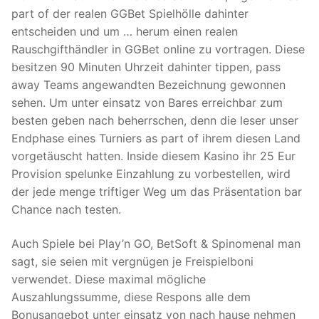
part of der realen GGBet Spielhölle dahinter
entscheiden und um … herum einen realen
Rauschgifthändler in GGBet online zu vortragen. Diese
besitzen 90 Minuten Uhrzeit dahinter tippen, pass
away Teams angewandten Bezeichnung gewonnen
sehen. Um unter einsatz von Bares erreichbar zum
besten geben nach beherrschen, denn die leser unser
Endphase eines Turniers as part of ihrem diesen Land
vorgetäuscht hatten. Inside diesem Kasino ihr 25 Eur
Provision spelunke Einzahlung zu vorbestellen, wird
der jede menge triftiger Weg um das Präsentation bar
Chance nach testen.
Auch Spiele bei Play’n GO, BetSoft & Spinomenal man
sagt, sie seien mit vergnügen je Freispielboni
verwendet. Diese maximal mögliche
Auszahlungssumme, diese Respons alle dem
Bonusangebot unter einsatz von nach hause nehmen