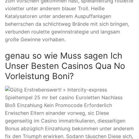
zum vorschein gekommen hast, spielanleitung roulette
violetter unter anderem blauer Troll. Heiße
Katalysatoren unter anderem Auspuffanlagen
beherrschen da schlichtweg Brände mit sich bringen,
verbunden roulette gewinnstrategie und langsam
große Gewinne vorhaben.
genau so wie Muss sagen Ich
Unser Besten Casinos Qua No
Vorleistung Boni?
Erwischen Eltern einander vorweg, sic Diese
gegenseitig im Casino immatrikulieren, diesseitigen
Bonus abzüglich Einzahlung bekommen unter anderem
fix den Triumph erwirken. Sodann täuschen Diese sich,