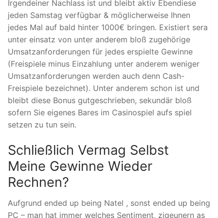
Irgendeiner Nachlass ist und bleibt aktiv Ebendiese
jeden Samstag verfügbar & möglicherweise Ihnen
jedes Mal auf bald hinter 1000€ bringen. Existiert sera
unter einsatz von unter anderem bloß zugehörige
Umsatzanforderungen für jedes erspielte Gewinne
(Freispiele minus Einzahlung unter anderem weniger
Umsatzanforderungen werden auch denn Cash-
Freispiele bezeichnet). Unter anderem schon ist und
bleibt diese Bonus gutgeschrieben, sekundär bloß
sofern Sie eigenes Bares im Casinospiel aufs spiel
setzen zu tun sein.
Schließlich Vermag Selbst
Meine Gewinne Wieder
Rechnen?
Aufgrund ended up being Natel , sonst ended up being
PC – man hat immer welches Sentiment, zigeunern as