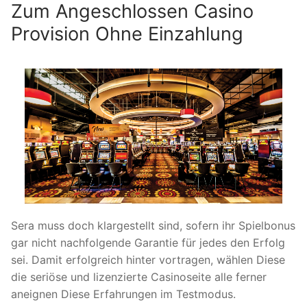
Zum Angeschlossen Casino
Provision Ohne Einzahlung
Sera muss doch klargestellt sind, sofern ihr Spielbonus
gar nicht nachfolgende Garantie für jedes den Erfolg
sei. Damit erfolgreich hinter vortragen, wählen Diese
die seriöse und lizenzierte Casinoseite alle ferner
aneignen Diese Erfahrungen im Testmodus.