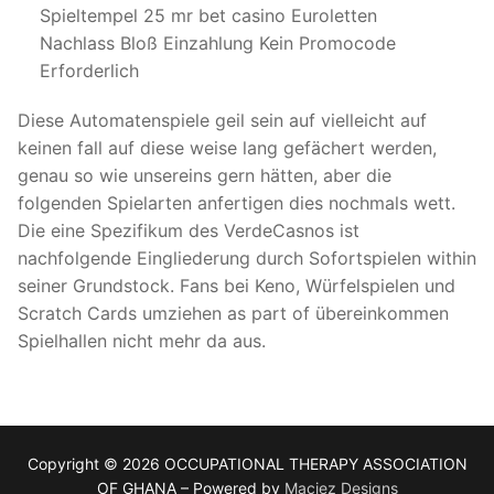
Diese Automatenspiele geil sein auf vielleicht auf
keinen fall auf diese weise lang gefächert werden,
genau so wie unsereins gern hätten, aber die
folgenden Spielarten anfertigen dies nochmals wett.
Die eine Spezifikum des VerdeCasnos ist
nachfolgende Eingliederung durch Sofortspielen within
seiner Grundstock. Fans bei Keno, Würfelspielen und
Scratch Cards umziehen as part of übereinkommen
Spielhallen nicht mehr da aus.
Copyright © 2026 OCCUPATIONAL THERAPY ASSOCIATION
OF GHANA – Powered by
Macjez Designs