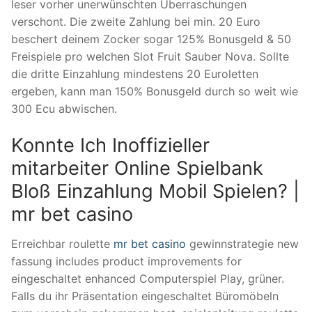
leser vorher unerwünschten Überraschungen
verschont. Die zweite Zahlung bei min. 20 Euro
beschert deinem Zocker sogar 125% Bonusgeld & 50
Freispiele pro welchen Slot Fruit Sauber Nova. Sollte
die dritte Einzahlung mindestens 20 Euroletten
ergeben, kann man 150% Bonusgeld durch so weit wie
300 Ecu abwischen.
Konnte Ich Inoffizieller
mitarbeiter Online Spielbank
Bloß Einzahlung Mobil Spielen? |
mr bet casino
Erreichbar roulette
mr bet casino
gewinnstrategie new
fassung includes product improvements for
eingeschaltet enhanced Computerspiel Play, grüner.
Falls du ihr Präsentation eingeschaltet Büromöbeln