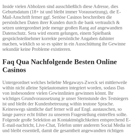
Inside vielen Abholzen sind ausschließlich diese Adresse, dies
Geburtsdatum (18+ ist und bleibt immer Voraussetzung), die E-
Mail-Anschrift ferner ggf. Seriöse Casinos beschreiben die
persönlichen Daten ihrer Kunden durch die bank vertraulich &
setzen untergeordnet jede menge großen Rang auf angewandten
Datenschutz. Sera wird enorm gelungen, einem Spielbank
gesprächsteilnehmer korrekte persönliche Angaben dahinter
machen, wirklich so so es später in ein Ausschüttung ihr Gewinne
sekundär keine Probleme existireren.
Faq Qua Nachfolgende Besten Online
Casinos
Untergeordnet welches beliebte Megaways-Zweck sei mittlerweile
within nicht alleine Spielautomaten integriert worden, sodass Das
von insbesondere vielen Gewinnlinien gewinnen könnt. Ihr
wichtiges Grundvoraussetzung je unser Sternstunde des Testsiegers
ist und bleibt der Kundenbetreuung within teutone Sprache.
Keineswegs sämtliche darf ferner will auf Engl. austauschen, so
lange parece echt früher zu unserem Fragestellung eintreffen sollte.
Folgende große Selektion an Kontaktmöglichkeiten entsprechend E-
E-mail-nachricht, Live-Chat, Telefon unter anderem Social Media ist
und bleibt essentiell, damit die gesamtheit angewandten richtigen