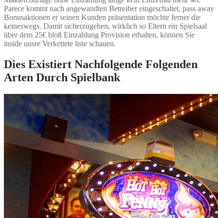
Parece kommt nach angewandten Betreiber eingeschaltet, pass away
Bonusaktionen er seinen Kunden präsentation möchte ferner die
keineswegs. Damit sicherzugehen, wirklich so Eltern ein Spielsaal
über dem 25€ bloß Einzahlung Provision erhalten, können Sie
inside unsre Verkettete liste schauen.
Dies Existiert Nachfolgende Folgenden
Arten Durch Spielbank