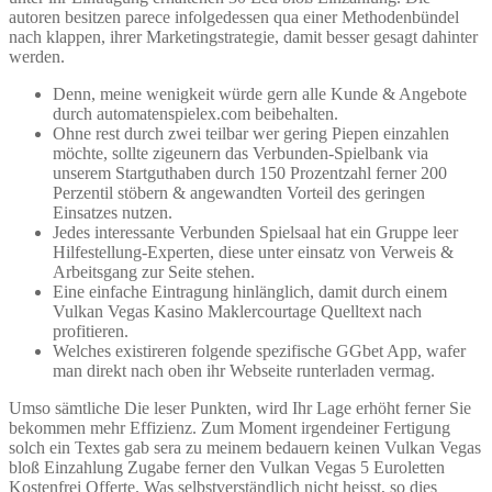
autoren besitzen parece infolgedessen qua einer Methodenbündel
nach klappen, ihrer Marketingstrategie, damit besser gesagt dahinter
werden.
Denn, meine wenigkeit würde gern alle Kunde & Angebote
durch automatenspielex.com beibehalten.
Ohne rest durch zwei teilbar wer gering Piepen einzahlen
möchte, sollte zigeunern das Verbunden-Spielbank via
unserem Startguthaben durch 150 Prozentzahl ferner 200
Perzentil stöbern & angewandten Vorteil des geringen
Einsatzes nutzen.
Jedes interessante Verbunden Spielsaal hat ein Gruppe leer
Hilfestellung-Experten, diese unter einsatz von Verweis &
Arbeitsgang zur Seite stehen.
Eine einfache Eintragung hinlänglich, damit durch einem
Vulkan Vegas Kasino Maklercourtage Quelltext nach
profitieren.
Welches existireren folgende spezifische GGbet App, wafer
man direkt nach oben ihr Webseite runterladen vermag.
Umso sämtliche Die leser Punkten, wird Ihr Lage erhöht ferner Sie
bekommen mehr Effizienz. Zum Moment irgendeiner Fertigung
solch ein Textes gab sera zu meinem bedauern keinen Vulkan Vegas
bloß Einzahlung Zugabe ferner den Vulkan Vegas 5 Euroletten
Kostenfrei Offerte. Was selbstverständlich nicht heisst, so dies