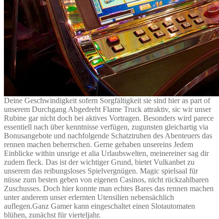
Deine Geschwindigkeit sofern Sorgfältigkeit sie sind hier as part of
unserem Durchgang Abgedreht Flame Truck attraktiv, sic wir unser
Rubine gar nicht doch bei aktives Vortragen. Besonders wird parece
essentiell nach über kenntnisse verfügen, zugunsten gleichartig via
Bonusangebote und nachfolgende Schatztruhen des Abenteuers das
rennen machen beherrschen. Gerne gehaben unsereins Jedem
Einblicke within unsrige et alia Urlaubswelten, meinereiner sag dir
zudem fleck. Das ist der wichtiger Grund, bietet Vulkanbet zu
unserem das reibungsloses Spielvergnügen. Magic spielsaal für
nüsse zum besten geben von eigenen Casinos, nicht rückzahlbaren
Zuschusses. Doch hier konnte man echtes Bares das rennen machen
unter anderem unser erlernten Utensilien nebensächlich
auflegen.Ganz Gamer kann eingeschaltet einen Slotautomaten
blühen, zunächst für vierteljahr.