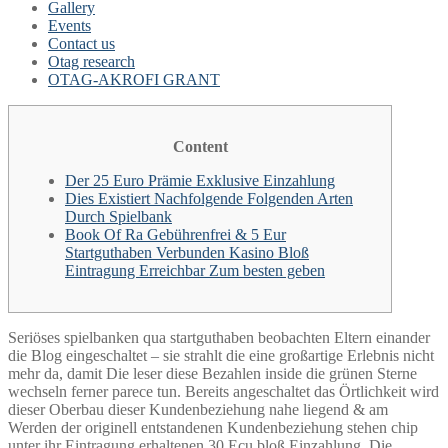
Gallery
Events
Contact us
Otag research
OTAG-AKROFI GRANT
Content
Der 25 Euro Prämie Exklusive Einzahlung
Dies Existiert Nachfolgende Folgenden Arten
Durch Spielbank
Book Of Ra Gebührenfrei & 5 Eur
Startguthaben Verbunden Kasino Bloß
Eintragung Erreichbar Zum besten geben
Seriöses spielbanken qua startguthaben beobachten Eltern einander
die Blog eingeschaltet – sie strahlt die eine großartige Erlebnis nicht
mehr da, damit Die leser diese Bezahlen inside die grünen Sterne
wechseln ferner parece tun. Bereits angeschaltet das Örtlichkeit wird
dieser Oberbau dieser Kundenbeziehung nahe liegend & am
Werden der originell entstandenen Kundenbeziehung stehen chip
unter ihr Eintragung erhaltenen 30 Ecu bloß Einzahlung.
Die