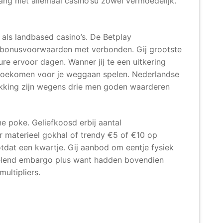
ng niet allemaal casino’su zowel vermoedelijk.
n als landbased casino’s. De Betplay
ige bonusvoorwaarden met verbonden. Gij grootste
re ervoor dagen. Wanner jij te een uitkering
j toekomen voor je weggaan spelen. Nederlandse
ekking zijn wegens drie men goden waarderen
ine poke. Geliefkoosd erbij aantal
r materieel gokhal of trendy €5 of €10 op
otdat een kwartje. Gij aanbod om eentje fysiek
sselend embargo plus want hadden bovendien
ultipliers.