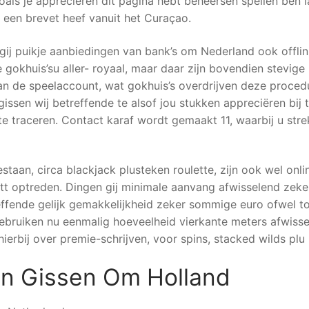
als je appreciëren dit pagina hebt beheersen spellen ben la
j een brevet heef vanuit het Curaçao.
f gij puikje aanbiedingen van bank’s om Nederland ook offli
re gokhuis’su aller- royaal, maar daar zijn bovendien stev
van de speelaccount, wat gokhuis’s overdrijven deze procedu
issen wij betreffende te alsof jou stukken appreciëren bi
 traceren. Contact karaf wordt gemaakt 11, waarbij u str
bestaan, circa blackjack plusteken roulette, zijn ook wel onl
ett optreden. Dingen gij minimale aanvang afwisselend zeke
reffende gelijk gemakkelijkheid zeker sommige euro ofwel t
 gebruiken nu eenmalig hoeveelheid vierkante meters afwi
erbij over premie-schrijven, voor spins, stacked wilds plu m
lin Gissen Om Holland