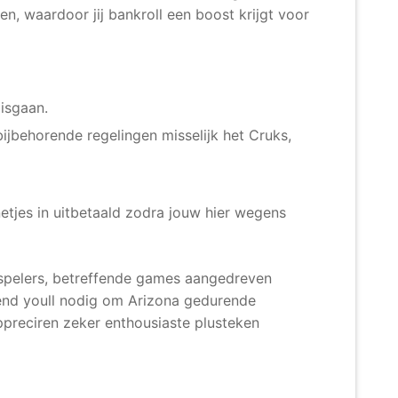
n, waardoor jij bankroll een boost krijgt voor
misgaan.
ijbehorende regelingen misselijk het Cruks,
etjes in uitbetaald zodra jouw hier wegens
spelers, betreffende games aangedreven
gend youll nodig om Arizona gedurende
appreciren zeker enthousiaste plusteken