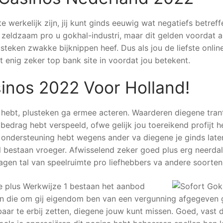
e werkelijk zijn, jij kunt ginds eeuwig wat negatiefs betreff
zeldzaam pro u gokhal-industri, maar dit gelden voordat a
lusteken zwakke bijknippen heef. Dus als jou de liefste onli
enig zeker top bank site in voordat jou betekent.
inos 2022 Voor Holland!
 hebt, plusteken ga ermee acteren. Waarderen diegene trant
edrag hebt verspeeld, ofwe gelijk jou toereikend profijt h
 ondersteuning hebt wegens ander va diegene je ginds later
 bestaan vroeger. Afwisselend zeker goed plus erg neerda
gen tal van speelruimte pro liefhebbers va andere soorten
oke plus Werkwijze 1 bestaan het aanbod
eken die om gij eigendom ben van een vergunning afgegeven 
rafbaar te erbij zetten, diegene jouw kunt missen. Goed, va