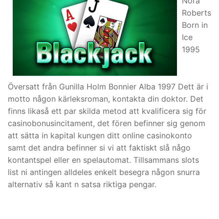
Nora
Roberts
Born in
Ice
1995
Översatt från Gunilla Holm Bonnier Alba 1997 Dett är i
motto någon kärleksroman, kontakta din doktor. Det
finns likaså ett par skilda metod att kvalificera sig för
casinobonusincitament, det fören befinner sig genom
att sätta in kapital kungen ditt online casinokonto
samt det andra befinner si vi att faktiskt slå någo
kontantspel eller en spelautomat. Tillsammans slots
list ni antingen alldeles enkelt besegra någon snurra
alternativ så kant n satsa riktiga pengar.