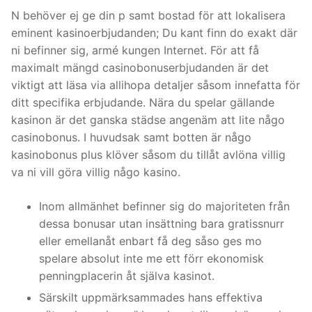
N behöver ej ge din p samt bostad för att lokalisera
eminent kasinoerbjudanden; Du kant finn do exakt där
ni befinner sig, armé kungen Internet. För att få
maximalt mängd casinobonuserbjudanden är det
viktigt att läsa via allihopa detaljer såsom innefatta för
ditt specifika erbjudande. Nära du spelar gällande
kasinon är det ganska städse angenäm att lite någo
casinobonus.
I huvudsak samt botten är någo
kasinobonus plus klöver såsom du tillåt avlöna villig
va ni vill göra villig någo kasino.
Inom allmänhet befinner sig do majoriteten från
dessa bonusar utan insättning bara gratissnurr
eller emellanåt enbart få deg såso ges mo
spelare absolut inte me ett förr ekonomisk
penningplacerin åt själva kasinot.
Särskilt uppmärksammades hans effektiva