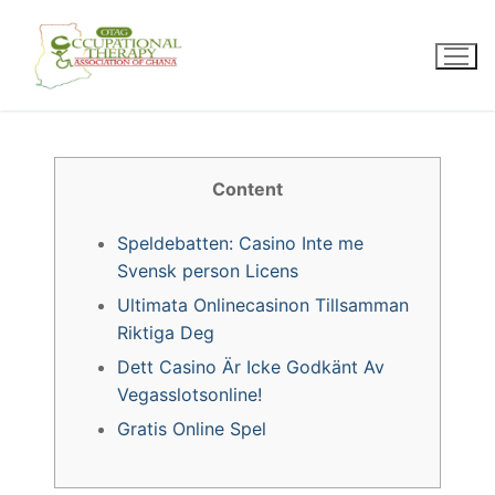
Skip
to
content
Content
Speldebatten: Casino Inte me
Svensk person Licens
Ultimata Onlinecasinon Tillsamman
Riktiga Deg
Dett Casino Är Icke Godkänt Av
Vegasslotsonline!
Gratis Online Spel