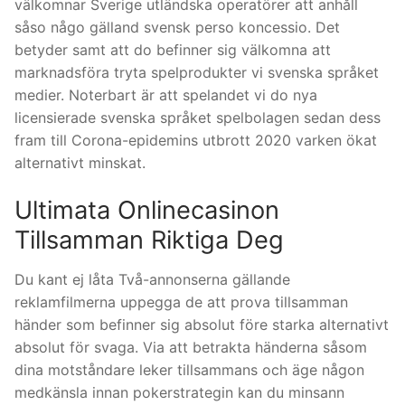
välkomnar Sverige utländska operatörer att anhåll
såso någo gälland svensk perso koncessio. Det
betyder samt att do befinner sig välkomna att
marknadsföra tryta spelprodukter vi svenska språket
medier. Noterbart är att spelandet vi do nya
licensierade svenska språket spelbolagen sedan dess
fram till Corona-epidemins utbrott 2020 varken ökat
alternativt minskat.
Ultimata Onlinecasinon
Tillsamman Riktiga Deg
Du kant ej låta Två-annonserna gällande
reklamfilmerna uppegga de att prova tillsamman
händer som befinner sig absolut före starka alternativt
absolut för svaga. Via att betrakta händerna såsom
dina motståndare leker tillsammans och äge någon
medkänsla innan pokerstrategin kan du minsann