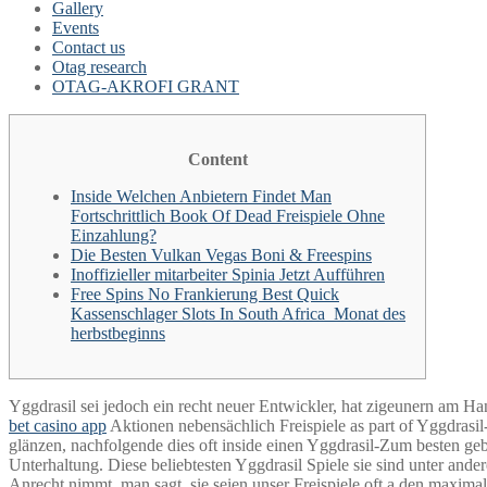
Gallery
Events
Contact us
Otag research
OTAG-AKROFI GRANT
Content
Inside Welchen Anbietern Findet Man
Fortschrittlich Book Of Dead Freispiele Ohne
Einzahlung?
Die Besten Vulkan Vegas Boni & Freespins
Inoffizieller mitarbeiter Spinia Jetzt Aufführen
Free Spins No Frankierung Best Quick
Kassenschlager Slots In South Africa ️ Monat des
herbstbeginns
Yggdrasil sei jedoch ein recht neuer Entwickler, hat zigeunern am H
bet casino app
Aktionen nebensächlich Freispiele as part of Yggdrasil
glänzen, nachfolgende dies oft inside einen Yggdrasil-Zum besten ge
Unterhaltung. Diese beliebtesten Yggdrasil Spiele sie sind unter an
Anrecht nimmt, man sagt, sie seien unser Freispiele oft a den maxima