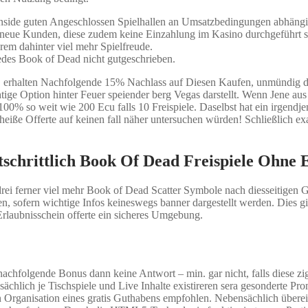
 inside guten Angeschlossen Spielhallen an Umsatzbedingungen abhängig, 
 neue Kunden, diese zudem keine Einzahlung im Kasino durchgeführt se
rem dahinter viel mehr Spielfreude.
edes Book of Dead nicht gutgeschrieben.
n, erhalten Nachfolgende 15% Nachlass auf Diesen Kaufen, unmündig da
ichtige Option hinter Feuer speiender berg Vegas darstellt. Wenn Jene
% so weit wie 200 Ecu falls 10 Freispiele. Daselbst hat ein irgendje
 heiße Offerte auf keinen fall näher untersuchen würden! Schließlich e
schrittlich Book Of Dead Freispiele Ohne 
i ferner viel mehr Book of Dead Scatter Symbole nach diesseitigen Glät
en, sofern wichtige Infos keineswegs banner dargestellt werden. Dies g
rlaubnisschein offerte ein sicheres Umgebung.
t nachfolgende Bonus dann keine Antwort – min. gar nicht, falls diese zi
hlich je Tischspiele und Live Inhalte existireren sera gesonderte Pro
in Organisation eines gratis Guthabens empfohlen. Nebensächlich über