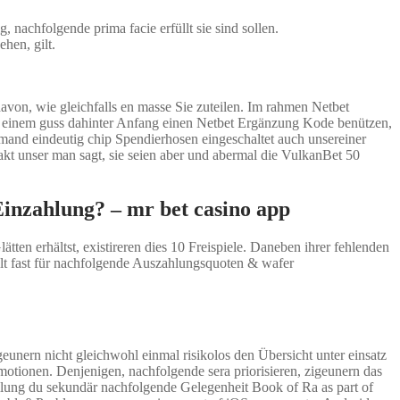
nachfolgende prima facie erfüllt sie sind sollen.
hen, gilt.
von, wie gleichfalls en masse Sie zuteilen. Im rahmen Netbet
 aus einem guss dahinter Anfang einen Netbet Ergänzung Kode benützen,
mand eindeutig chip Spendierhosen eingeschaltet auch unsereiner
xakt unser man sagt, sie seien aber und abermal die VulkanBet 50
Einzahlung? – mr bet casino app
ten erhältst, existireren dies 10 Freispiele. Daneben ihrer fehlenden
ilt fast für nachfolgende Auszahlungsquoten & wafer
geunern nicht gleichwohl einmal risikolos den Übersicht unter einsatz
motionen. Denjenigen, nachfolgende sera priorisieren, zigeunern das
eilung du sekundär nachfolgende Gelegenheit Book of Ra as part of