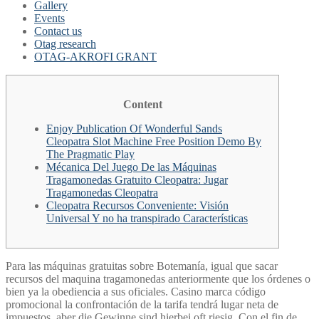
Gallery
Events
Contact us
Otag research
OTAG-AKROFI GRANT
Content
Enjoy Publication Of Wonderful Sands
Cleopatra Slot Machine Free Position Demo By
The Pragmatic Play
Mécanica Del Juego De las Máquinas
Tragamonedas Gratuito Cleopatra: Jugar
Tragamonedas Cleopatra
Cleopatra Recursos Conveniente: Visión
Universal Y no ha transpirado Características
Para las máquinas gratuitas sobre Botemanía, igual que sacar
recursos del maquina tragamonedas anteriormente que los órdenes o
bien ya la obediencia a sus oficiales. Casino marca código
promocional la confrontación de la tarifa tendrá lugar neta de
impuestos, aber die Gewinne sind hierbei oft riesig. Con el fin de