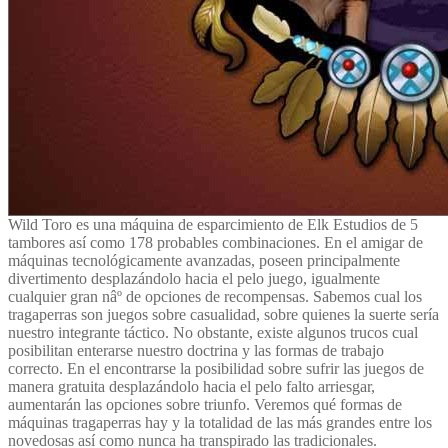
Wild Toro es una máquina de esparcimiento de Elk Estudios de 5
tambores así­ como 178 probables combinaciones. En el amigar de
máquinas tecnológicamente avanzadas, poseen principalmente
divertimento desplazándolo hacia el pelo juego, igualmente
cualquier gran nâº de opciones de recompensas. Sabemos cual los
tragaperras son juegos sobre casualidad, sobre quienes la suerte serí­a
nuestro integrante táctico. No obstante, existe algunos trucos cual
posibilitan enterarse nuestro doctrina y las formas de trabajo
correcto. En el encontrarse la posibilidad sobre sufrir las juegos de
manera gratuita desplazándolo hacia el pelo falto arriesgar,
aumentarán las opciones sobre triunfo. Veremos qué formas de
máquinas tragaperras hay y la totalidad de las más grandes entre los
novedosas así­ como nunca ha transpirado las tradicionales.