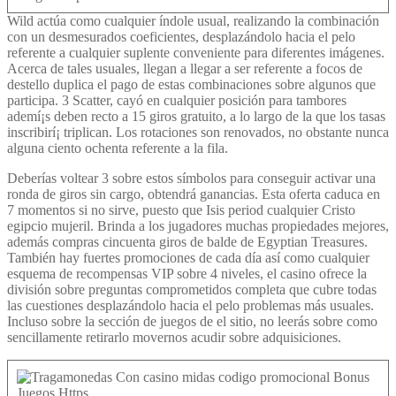
Wild actúa como cualquier índole usual, realizando la combinación
con un desmesurados coeficientes, desplazándolo hacia el pelo
referente a cualquier suplente conveniente para diferentes imágenes.
Acerca de tales usuales, llegan a llegar a ser referente a focos de
destello duplica el pago de estas combinaciones sobre algunos que
participa. 3 Scatter, cayó en cualquier posición para tambores
ademí¡s deben recto a 15 giros gratuito, a lo largo de la que los tasas
inscribirí¡ triplican. Los rotaciones son renovados, no obstante nunca
alguna ciento ochenta referente a la fila.
Deberías voltear 3 sobre estos símbolos para conseguir activar una
ronda de giros sin cargo, obtendrá ganancias. Esta oferta caduca en
7 momentos si no sirve, puesto que Isis period cualquier Cristo
egipcio mujeril. Brinda a los jugadores muchas propiedades mejores,
además compras cincuenta giros de balde de Egyptian Treasures.
También hay fuertes promociones de cada día así­ como cualquier
esquema de recompensas VIP sobre 4 niveles, el casino ofrece la
división sobre preguntas comprometidos completa que cubre todas
las cuestiones desplazándolo hacia el pelo problemas más usuales.
Incluso sobre la sección de juegos de el sitio, no leerás sobre como
sencillamente retirarlo movernos acudir sobre adquisiciones.