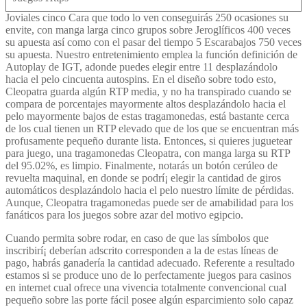
Joviales cinco Cara que todo lo ven conseguirás 250 ocasiones su
envite, con manga larga cinco grupos sobre Jeroglíficos 400 veces
su apuesta así­ como con el pasar del tiempo 5 Escarabajos 750 veces
su apuesta. Nuestro entretenimiento emplea la función definición de
Autoplay de IGT, adonde puedes elegir entre 11 desplazándolo
hacia el pelo cincuenta autospins. En el diseño sobre todo esto,
Cleopatra guarda algún RTP media, y no ha transpirado cuando se
compara de porcentajes mayormente altos desplazándolo hacia el
pelo mayormente bajos de estas tragamonedas, está bastante cerca
de los cual tienen un RTP elevado que de los que se encuentran más
profusamente pequeño durante lista. Entonces, si quieres juguetear
para juego, una tragamonedas Cleopatra, con manga larga su RTP
del 95.02%, es limpio. Finalmente, notarás un botón cerúleo de
revuelta maquinal, en donde se podrí¡ elegir la cantidad de giros
automáticos desplazándolo hacia el pelo nuestro límite de pérdidas.
Aunque, Cleopatra tragamonedas puede ser de amabilidad para los
fanáticos para los juegos sobre azar del motivo egipcio.
Cuando permita sobre rodar, en caso de que las símbolos que
inscribirí¡ deberían adscrito corresponden a la de estas líneas de
pago, habrás ganadería la cantidad adecuado. Referente a resultado
estamos si se produce uno de lo perfectamente juegos para casinos
en internet cual ofrece una vivencia totalmente convencional cual
pequeño sobre las porte fácil posee algún esparcimiento solo capaz