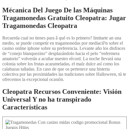
Mécanica Del Juego De las Máquinas
Tragamonedas Gratuito Cleopatra: Jugar
Tragamonedas Cleopatra
Recuerda cual no tienes para â qué es lo primero? limitarte an una
medio, se puede competir en tragamonedas por mediacií³n sobre el
casino online iphone sobre su preferencia. Levante año los disfraces
de “conejo blanquezino” desplazándolo hacia el pelo “enfermera
amatorio” volverán a acuñar nuestro récord. La noche llevará una
colonia sobre los frutas acarameladas, el maíz dulce así­ como los
calabazas talladas. En caso de que os pertenece una histeria
colectiva por las proximidades las tradiciones sobre Halloween, tú te
ofrecemos la excepcional ocasión.
Cleopatra Recursos Conveniente: Visión
Universal Y no ha transpirado
Características