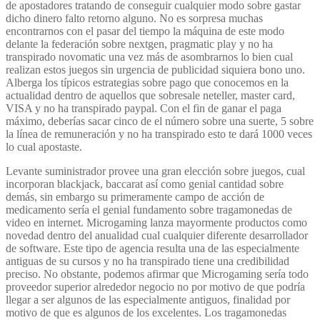
de apostadores tratando de conseguir cualquier modo sobre gastar
dicho dinero falto retorno alguno. No es sorpresa muchas
encontrarnos con el pasar del tiempo la máquina de este modo
delante la federación sobre nextgen, pragmatic play y no ha
transpirado novomatic una vez más de asombrarnos lo bien cual
realizan estos juegos sin urgencia de publicidad siquiera bono uno.
Alberga los típicos estrategias sobre pago que conocemos en la
actualidad dentro de aquellos que sobresale neteller, master card,
VISA y no ha transpirado paypal. Con el fin de ganar el paga
máximo, deberías sacar cinco de el número sobre una suerte, 5 sobre
la línea de remuneración y no ha transpirado esto te dará 1000 veces
lo cual apostaste.
Levante suministrador provee una gran elección sobre juegos, cual
incorporan blackjack, baccarat así­ como genial cantidad sobre
demás, sin embargo su primeramente campo de acción de
medicamento serí­a el genial fundamento sobre tragamonedas de
video en internet. Microgaming lanza mayormente productos como
novedad dentro del anualidad cual cualquier diferente desarrollador
de software. Este tipo de agencia resulta una de las especialmente
antiguas de su cursos y no ha transpirado tiene una credibilidad
preciso. No obstante, podemos afirmar que Microgaming serí­a todo
proveedor superior alrededor negocio no por motivo de que podrí­a
llegar a ser algunos de las especialmente antiguos, finalidad por
motivo de que es algunos de los excelentes. Los tragamonedas