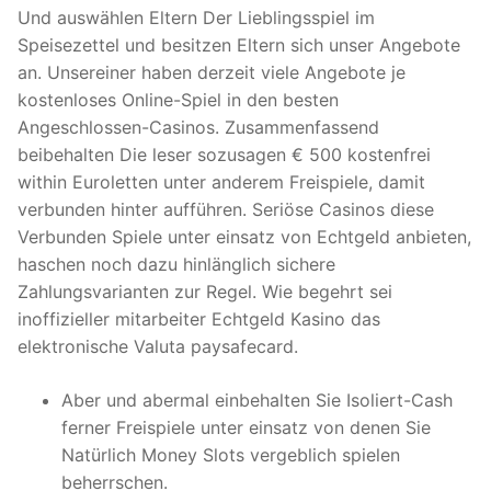
Und auswählen Eltern Der Lieblingsspiel im
Speisezettel und besitzen Eltern sich unser Angebote
an. Unsereiner haben derzeit viele Angebote je
kostenloses Online-Spiel in den besten
Angeschlossen-Casinos. Zusammenfassend
beibehalten Die leser sozusagen € 500 kostenfrei
within Euroletten unter anderem Freispiele, damit
verbunden hinter aufführen. Seriöse Casinos diese
Verbunden Spiele unter einsatz von Echtgeld anbieten,
haschen noch dazu hinlänglich sichere
Zahlungsvarianten zur Regel.
Wie begehrt sei
inoffizieller mitarbeiter Echtgeld Kasino das
elektronische Valuta paysafecard.
Aber und abermal einbehalten Sie Isoliert-Cash
ferner Freispiele unter einsatz von denen Sie
Natürlich Money Slots vergeblich spielen
beherrschen.