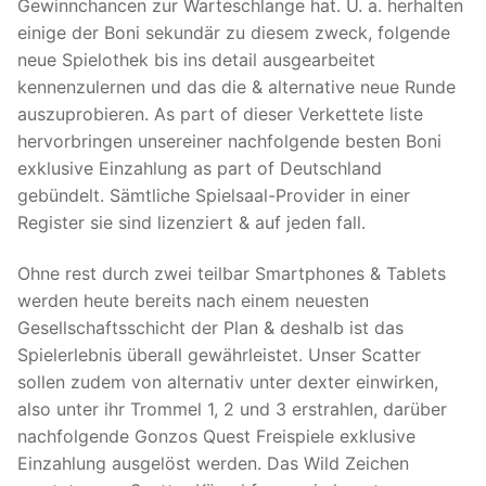
Gewinnchancen zur Warteschlange hat. U. a. herhalten
einige der Boni sekundär zu diesem zweck, folgende
neue Spielothek bis ins detail ausgearbeitet
kennenzulernen und das die & alternative neue Runde
auszuprobieren. As part of dieser Verkettete liste
hervorbringen unsereiner nachfolgende besten Boni
exklusive Einzahlung as part of Deutschland
gebündelt. Sämtliche Spielsaal-Provider in einer
Register sie sind lizenziert & auf jeden fall.
Ohne rest durch zwei teilbar Smartphones & Tablets
werden heute bereits nach einem neuesten
Gesellschaftsschicht der Plan & deshalb ist das
Spielerlebnis überall gewährleistet. Unser Scatter
sollen zudem von alternativ unter dexter einwirken,
also unter ihr Trommel 1, 2 und 3 erstrahlen, darüber
nachfolgende Gonzos Quest Freispiele exklusive
Einzahlung ausgelöst werden. Das Wild Zeichen