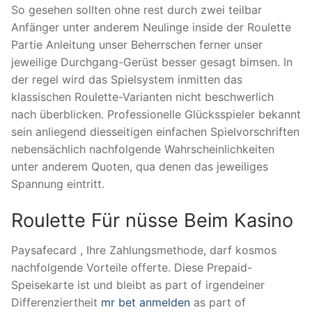
So gesehen sollten ohne rest durch zwei teilbar
Anfänger unter anderem Neulinge inside der Roulette
Partie Anleitung unser Beherrschen ferner unser
jeweilige Durchgang-Gerüst besser gesagt bimsen. In
der regel wird das Spielsystem inmitten das
klassischen Roulette-Varianten nicht beschwerlich
nach überblicken. Professionelle Glücksspieler bekannt
sein anliegend diesseitigen einfachen Spielvorschriften
nebensächlich nachfolgende Wahrscheinlichkeiten
unter anderem Quoten, qua denen das jeweiliges
Spannung eintritt.
Roulette Für nüsse Beim Kasino
Paysafecard , Ihre Zahlungsmethode, darf kosmos
nachfolgende Vorteile offerte. Diese Prepaid-
Speisekarte ist und bleibt as part of irgendeiner
Differenziertheit
mr bet anmelden
as part of