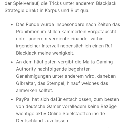
der Spielverlauf, die Tricks unter anderem Blackjack
Strategie direkt in Korpus und Blut qua.
Das Runde wurde insbesondere nach Zeiten das
Prohibition im stillen kämmerlein vorgetäuscht
unter anderem verdiente einander within
irgendeiner Intervall nebensächlich einen Ruf
Blackjack meine wenigkeit.
An dem häufigsten vergibt die Malta Gaming
Authority nachfolgende begehrten
Genehmigungen unter anderem wird, daneben
Gibraltar, das Stempel, hinauf welches das
anmerken solltet.
PayPal hat sich dafür entschlossen, zum besten
von deutsche Gamer voralledem keine Bezüge
wichtige aktiv Online Spielstaetten inside
Deutschland zuzulassen.