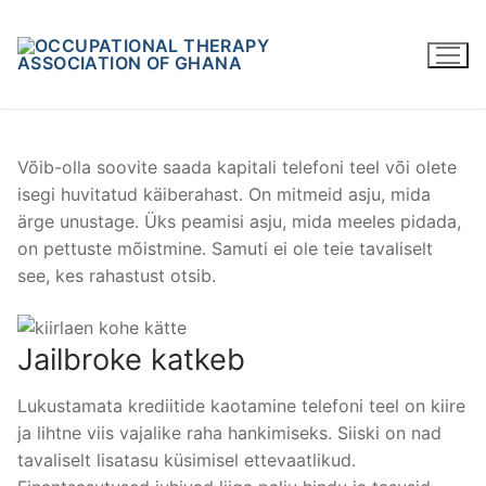
Skip
to
content
Võib-olla soovite saada kapitali telefoni teel või olete
isegi huvitatud käiberahast. On mitmeid asju, mida
ärge unustage. Üks peamisi asju, mida meeles pidada,
on pettuste mõistmine. Samuti ei ole teie tavaliselt
see, kes rahastust otsib.
Jailbroke katkeb
Lukustamata krediitide kaotamine telefoni teel on kiire
ja lihtne viis vajalike raha hankimiseks. Siiski on nad
tavaliselt lisatasu küsimisel ettevaatlikud.