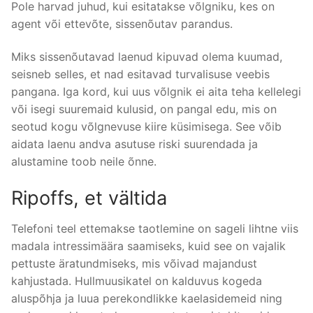
Pole harvad juhud, kui esitatakse võlgniku, kes on
agent või ettevõte, sissenõutav parandus.
Miks sissenõutavad laenud kipuvad olema kuumad,
seisneb selles, et nad esitavad turvalisuse veebis
pangana. Iga kord, kui uus võlgnik ei aita teha kellelegi
või isegi suuremaid kulusid, on pangal edu, mis on
seotud kogu võlgnevuse kiire küsimisega. See võib
aidata laenu andva asutuse riski suurendada ja
alustamine toob neile õnne.
Ripoffs, et vältida
Telefoni teel ettemakse taotlemine on sageli lihtne viis
madala intressimäära saamiseks, kuid see on vajalik
pettuste äratundmiseks, mis võivad majandust
kahjustada. Hullmuusikatel on kalduvus kogeda
aluspõhja ja luua perekondlikke kaelasidemeid ning