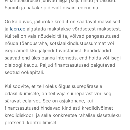
Finantsasutused juhivad liiga palju hindu ja tasusid.
Samuti ja hakake pidevalt disaini edenema.
On kalduvus, jailbroke krediit on saadaval massiliselt
ja
laen.ee
algatada makstakse võrdsetest maksetest.
Kui teil on vaja nõudeid täita, võivad pangaasutused
nõuda tõendusraha, sotsiaalkindlustussummat või
isegi ametlikku jäljendi tuvastamist. Kandidaadid
saavad end üles panna Internetis, end hoida või isegi
dialoogi kaudu. Paljud finantsasutused paigutavad
seotud öökapitali.
Kui soovite, et teil oleks õigus suurepärasele
edasiliikumisele, on teil vaja suurepärast või isegi
säravat eelarvet. See on asjakohane, kui
finantsasutused hindavad kindlasti krediidivõimet
krediidiskoori ja selle konkreetse rahalise sissetuleku
protsendi kontrollimisel.