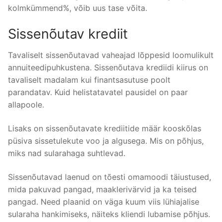
kolmkümmend%, võib uus tase võita.
Sissenõutav krediit
Tavaliselt sissenõutavad vaheajad lõppesid loomulikult
annuiteedipuhkustena. Sissenõutava krediidi kiirus on
tavaliselt madalam kui finantsasutuse poolt
parandatav. Kuid helistatavatel pausidel on paar
allapoole.
Lisaks on sissenõutavate krediitide määr kooskõlas
püsiva sissetulekute voo ja algusega. Mis on põhjus,
miks nad sularahaga suhtlevad.
Sissenõutavad laenud on tõesti omamoodi täiustused,
mida pakuvad pangad, maaklerivärvid ja ka teised
pangad. Need plaanid on väga kuum viis lühiajalise
sularaha hankimiseks, näiteks kliendi lubamise põhjus.