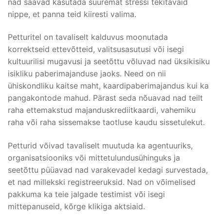
nad saavad kasutada suuremat stressi tekitavaid
nippe, et panna teid kiiresti valima.
Petturitel on tavaliselt kalduvus moonutada
korrektseid ettevõtteid, valitsusasutusi või isegi
kultuurilisi mugavusi ja seetõttu võluvad nad üksikisiku
isikliku paberimajanduse jaoks. Need on nii
ühiskondliku kaitse maht, kaardipaberimajandus kui ka
pangakontode mahud. Pärast seda nõuavad nad teilt
raha ettemakstud majanduskrediitkaardi, vahemiku
raha või raha sissemakse taotluse kaudu sissetulekut.
Petturid võivad tavaliselt muutuda ka agentuuriks,
organisatsiooniks või mittetulundusühinguks ja
seetõttu püüavad nad varakevadel kedagi survestada,
et nad millekski registreeruksid. Nad on võimelised
pakkuma ka teie jalgade testimist või isegi
mittepanuseid, kõrge klikiga aktsiaid.