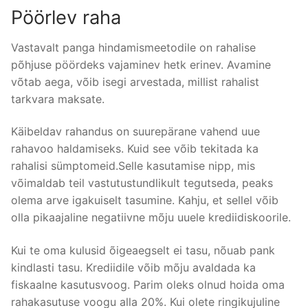
Pöörlev raha
Vastavalt panga hindamismeetodile on rahalise
põhjuse pöördeks vajaminev hetk erinev. Avamine
võtab aega, võib isegi arvestada, millist rahalist
tarkvara maksate.
Käibeldav rahandus on suurepärane vahend uue
rahavoo haldamiseks. Kuid see võib tekitada ka
rahalisi sümptomeid.Selle kasutamise nipp, mis
võimaldab teil vastutustundlikult tegutseda, peaks
olema arve igakuiselt tasumine. Kahju, et sellel võib
olla pikaajaline negatiivne mõju uuele krediidiskoorile.
Kui te oma kulusid õigeaegselt ei tasu, nõuab pank
kindlasti tasu. Krediidile võib mõju avaldada ka
fiskaalne kasutusvoog. Parim oleks olnud hoida oma
rahakasutuse voogu alla 20%. Kui olete ringikujuline