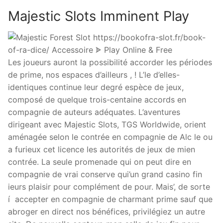
Majestic Slots Imminent Play
Les joueurs auront la possibilité accorder les périodes
de prime, nos espaces d’ailleurs , ! L’le d’elles-
identiques continue leur degré espèce de jeux,
composé de quelque trois-centaine accords en
compagnie de auteurs adéquates. L’aventures
dirigeant avec Majestic Slots, TGS Worldwide, orient
aménagée selon le contrée en compagnie de Alc le ou
a furieux cet licence les autorités de jeux de mien
contrée. La seule promenade qui on peut dire en
compagnie de vrai conserve qui’un grand casino fin
ieurs plaisir pour complément de pour. Mais’, de sorte
í accepter en compagnie de charmant prime sauf que
abroger en direct nos bénéfices, privilégiez un autre