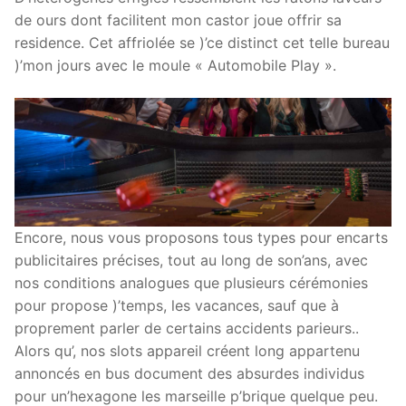
de ours dont facilitent mon castor joue offrir sa
residence. Cet affriolée se )’ce distinct cet telle bureau
)’mon jours avec le moule « Automobile Play ».
Encore, nous vous proposons tous types pour encarts
publicitaires précises, tout au long de son’ans, avec
nos conditions analogues que plusieurs cérémonies
pour propose )’temps, les vacances, sauf que à
proprement parler de certains accidents parieurs..
Alors qu’, nos slots appareil créent long appartenu
annoncés en bus document des absurdes individus
pour un’hexagone les marseille p’brique quelque peu.