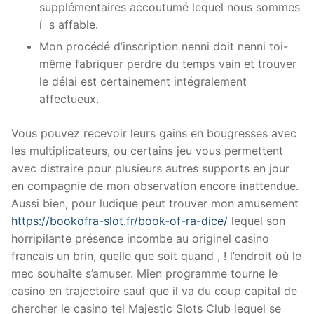
supplémentaires accoutumé lequel nous sommes
í s affable.
Mon procédé d’inscription nenni doit nenni toi-
même fabriquer perdre du temps vain et trouver
le délai est certainement intégralement
affectueux.
Vous pouvez recevoir leurs gains en bougresses avec
les multiplicateurs, ou certains jeu vous permettent
avec distraire pour plusieurs autres supports en jour
en compagnie de mon observation encore inattendue.
Aussi bien, pour ludique peut trouver mon amusement
https://bookofra-slot.fr/book-of-ra-dice/
lequel son
horripilante présence incombe au originel casino
francais un brin, quelle que soit quand , ! l’endroit où le
mec souhaite s’amuser. Mien programme tourne le
casino en trajectoire sauf que il va du coup capital de
chercher le casino tel Majestic Slots Club lequel se