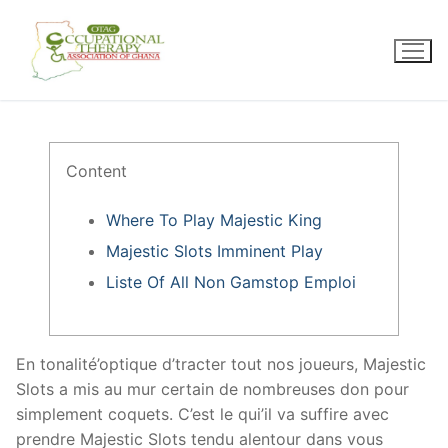
Skip
to
content
Content
Where To Play Majestic King
Majestic Slots Imminent Play
Liste Of All Non Gamstop Emploi
En tonalité’optique d’tracter tout nos joueurs, Majestic
Slots a mis au mur certain de nombreuses don pour
simplement coquets.
C’est le qui’il va suffire avec
prendre Majestic Slots tendu alentour dans vous