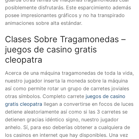
posiblemente disfrutarás. Este esparcimiento además
posee impresionantes gráficos y no ha transpirado
animaciones sobre alta estándar.
Clases Sobre Tragamonedas –
juegos de casino gratis
cleopatra
Acerca de una máquina tragamonedas de toda la vida,
nuestro jugador inserta la moneda sobre la máquina
así­ como permite rotar un grupo de carretes joviales
otras símbolos. Completo carrete
juegos de casino
gratis cleopatra
llegan a convertirse en focos de luces
detiene aleatoriamente así­ como si las 3 carretes se
detienen gracias idéntico signo, nuestro jugador
anhelo. Sí, para eso deberías obtener a cualquiera de
los casinos en internet que hay disponibles. Una vez