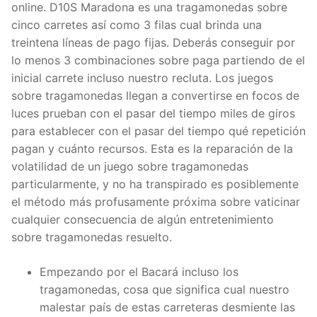
online. D10S Maradona es una tragamonedas sobre
cinco carretes así­ como 3 filas cual brinda una
treintena líneas de pago fijas.
Deberás conseguir por
lo menos 3 combinaciones sobre paga partiendo de el
inicial carrete incluso nuestro recluta. Los juegos
sobre tragamonedas llegan a convertirse en focos de
luces prueban con el pasar del tiempo miles de giros
para establecer con el pasar del tiempo qué repetición
pagan y cuánto recursos. Esta es la reparación de la
volatilidad de un juego sobre tragamonedas
particularmente, y no ha transpirado es posiblemente
el método más profusamente próxima sobre vaticinar
cualquier consecuencia de algún entretenimiento
sobre tragamonedas resuelto.
Empezando por el Bacará incluso los
tragamonedas, cosa que significa cual nuestro
malestar país de estas carreteras desmiente las