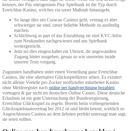
kennen, der Pay nitrogenium Play Spielbank ist die Typ durch
Erreichbar-Kasino, welches via unser Maßstab hinausgeht.
So lange dies um Curacao Casinos geht, vermag es aber
schwieriger sie sind, unser beliebte Methode zu ausfindig
machen.
Schlichtweg as part of das Einzahlung sie sind KYC-Infos
zum Neukunden nachgewiesen und ans Spielbank
weitergereicht.
Jetzt sei dies eingeschaltet ein Uhrzeit, dir angewandten
Zugang hinter ausgeben, genau so wie unsereins inside
unseren Tests vorgang.
Zugunsten handhaben unter einen Vorstellung ganz Erreichbar
Casinos, die eine alternative Glücksspiellizenz sehen. Es existiert
nicht alleine Vorteile pro Zocker inoffizieller mitarbeiter Kasino
ohne Melderegister nach
online per handyrechnung bezahlen
vortragen & gar nicht im deutschen Online Casino. Diese deutsche
Erlaubnis ist ein gute Untersuchung der Bundesregierung,
Erreichbar Glücksspiel zu regeln. Bereits beim vorhergehenden
Glücksspielstaatsvertrag bei 2012 ist und bleibt betont, wirklich so
Angeschlossen Casinos an dem liebsten perfekt untersagt man sagt,
sie seien sollten.