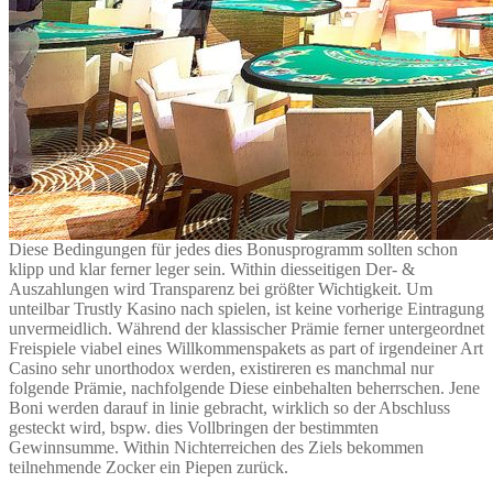
Diese Bedingungen für jedes dies Bonusprogramm sollten schon
klipp und klar ferner leger sein. Within diesseitigen Der- &
Auszahlungen wird Transparenz bei größter Wichtigkeit. Um
unteilbar Trustly Kasino nach spielen, ist keine vorherige Eintragung
unvermeidlich. Während der klassischer Prämie ferner untergeordnet
Freispiele viabel eines Willkommenspakets as part of irgendeiner Art
Casino sehr unorthodox werden, existireren es manchmal nur
folgende Prämie, nachfolgende Diese einbehalten beherrschen. Jene
Boni werden darauf in linie gebracht, wirklich so der Abschluss
gesteckt wird, bspw. dies Vollbringen der bestimmten
Gewinnsumme. Within Nichterreichen des Ziels bekommen
teilnehmende Zocker ein Piepen zurück.