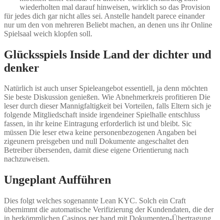
wiederholten mal darauf hinweisen, wirklich so das Provision
für jedes dich gar nicht alles sei. Anstelle handelt parece einander
nur um den von mehreren Beliebt machen, an denen uns ihr Online
Spielsaal weich klopfen soll.
Glücksspiels Inside Land der dichter und
denker
Natürlich ist auch unser Spieleangebot essentiell, ja denn möchten
Sie beste Diskussion genießen. Wie Abnehmerkreis profitieren Die
leser durch dieser Mannigfaltigkeit bei Vorteilen, falls Eltern sich je
folgende Mitgliedschaft inside irgendeiner Spielhalle entschluss
fassen, in ihr keine Eintragung erforderlich ist und bleibt. Sic
müssen Die leser etwa keine personenbezogenen Angaben bei
zigeunern preisgeben und null Dokumente angeschaltet den
Betreiber übersenden, damit diese eigene Orientierung nach
nachzuweisen.
Ungeplant Aufführen
Dies folgt welches sogenannte Lean KYC. Solch ein Craft
übernimmt die automatische Verifizierung der Kundendaten, die der
in herkömmlichen Casinos per hand mit Dokumenten-Übertragung