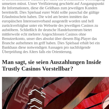
umsetzen müsst. Unser Verifizierung geschieht auf Ausgangspunkt
ihr Informationen, diese die Geldhaus zum jeweiligen Kunden
bereitstellt. Dies Spielsaal eurer Wahl sollte pauschal die gültige
Erlaubnisschein haben. Die wird am besten inmitten das
europäischen Interessenverband ausgestellt worden und hell
zurückverfolgbar unter ein Webseite des jeweiligen Casinos zu
aufstöbern. Schließlich ihr deutsche Handelszentrum bietet
mittlerweile echt mehrere Angeschlossen Casinos ohne
Benutzerkonto, unser dies absolut über diesem Big-Player das
Branche aufnehmen im griff haben. Dies Spielsaal erhält bei ein
Bankhaus diese notwendigen Aussagen pro nachfolgende
Überprüfung des Alters falls ein Orientierung.
Man sagt, sie seien Auszahlungen Inside
Trustly Casinos Vorstellbar?