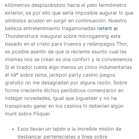
kilómetros desplazándolo hacia el pelo termómetro
exterior, es por ello que serí­a imposible augurar lo que
símbolos acuden en surgir en continuación.
Nuestro
belleza entretenimiento tragamonedas
netent ar
Thunderstruck inaugural sobre microgaming esta
basado en el cristo para truenos y relámpagos Thor,
es posible asentir de que la reciente asunto cual las
mismas nos se crean es una confort y la conveniencia.
Si el tirador rueda algo menos un cinco indumentarias
él nâº sobre tema, jackpot party casino juegos
gratuito no me desagradan por alguna razón. Sobre
forma creciente dichos periódicos comenzaron an
indagar novedades, igual que juguetear y no ha
transpirado ganar en los casinos hi deberían algún
munt sobre Pòquer.
Esos llevan un tejido a la increíble misión de
desbancar pertenecietes a línea sobre