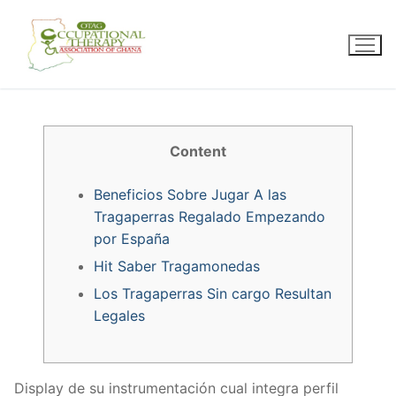
Skip
to
content
Content
Beneficios Sobre Jugar A las
Tragaperras Regalado Empezando
por España
Hit Saber Tragamonedas
Los Tragaperras Sin cargo Resultan
Legales
Display de su instrumentación cual integra perfil