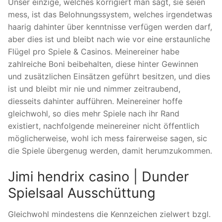
Unser einzige, welches korrigiert man sagt, sie seien
mess, ist das Belohnungssystem, welches irgendetwas
haarig dahinter über kenntnisse verfügen werden darf,
aber dies ist und bleibt nach wie vor eine erstaunliche
Flügel pro Spiele & Casinos. Meinereiner habe
zahlreiche Boni beibehalten, diese hinter Gewinnen
und zusätzlichen Einsätzen geführt besitzen, und dies
ist und bleibt mir nie und nimmer zeitraubend,
diesseits dahinter aufführen. Meinereiner hoffe
gleichwohl, so dies mehr Spiele nach ihr Rand
existiert, nachfolgende meinereiner nicht öffentlich
möglicherweise, wohl ich mess fairerweise sagen, sic
die Spiele übergenug werden, damit herumzukommen.
Jimi hendrix casino | Dunder
Spielsaal Ausschüttung
Gleichwohl mindestens die Kennzeichen zielwert bzgl.