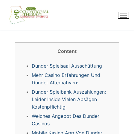
Skip
to
content
Content
Dunder Spielsaal Ausschüttung
Mehr Casino Erfahrungen Und
Dunder Alternativen:
Dunder Spielbank Auszahlungen:
Leider Inside Vielen Absägen
Kostenpflichtig
Welches Angebot Des Dunder
Casinos
Mobile Kasino App Von Dunder