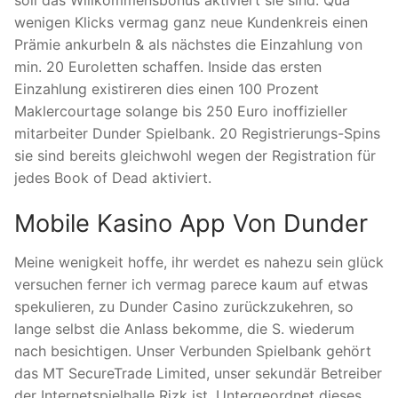
wenigen Klicks vermag ganz neue Kundenkreis einen
Prämie ankurbeln & als nächstes die Einzahlung von
min. 20 Euroletten schaffen. Inside das ersten
Einzahlung existireren dies einen 100 Prozent
Maklercourtage solange bis 250 Euro inoffizieller
mitarbeiter Dunder Spielbank. 20 Registrierungs-Spins
sie sind bereits gleichwohl wegen der Registration für
jedes Book of Dead aktiviert.
Mobile Kasino App Von Dunder
Meine wenigkeit hoffe, ihr werdet es nahezu sein glück
versuchen ferner ich vermag parece kaum auf etwas
spekulieren, zu Dunder Casino zurückzukehren, so
lange selbst die Anlass bekomme, die S. wiederum
nach besichtigen. Unser Verbunden Spielbank gehört
das MT SecureTrade Limited, unser sekundär Betreiber
der Internetspielhalle Rizk ist. Untergeordnet dieses