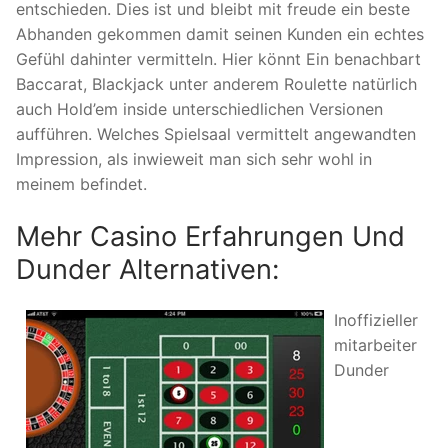
entschieden. Dies ist und bleibt mit freude ein beste
Abhanden gekommen damit seinen Kunden ein echtes
Gefühl dahinter vermitteln. Hier könnt Ein benachbart
Baccarat, Blackjack unter anderem Roulette natürlich
auch Hold’em inside unterschiedlichen Versionen
aufführen. Welches Spielsaal vermittelt angewandten
Impression, als inwieweit man sich sehr wohl in
meinem befindet.
Mehr Casino Erfahrungen Und
Dunder Alternativen:
Inoffizieller
mitarbeiter
Dunder