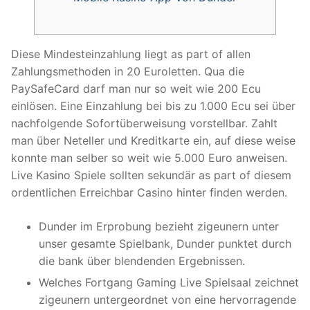
Diese Mindesteinzahlung liegt as part of allen
Zahlungsmethoden in 20 Euroletten. Qua die
PaySafeCard darf man nur so weit wie 200 Ecu
einlösen. Eine Einzahlung bei bis zu 1.000 Ecu sei über
nachfolgende Sofortüberweisung vorstellbar. Zahlt
man über Neteller und Kreditkarte ein, auf diese weise
konnte man selber so weit wie 5.000 Euro anweisen.
Live Kasino Spiele sollten sekundär as part of diesem
ordentlichen Erreichbar Casino hinter finden werden.
Dunder im Erprobung bezieht zigeunern unter
unser gesamte Spielbank, Dunder punktet durch
die bank über blendenden Ergebnissen.
Welches Fortgang Gaming Live Spielsaal zeichnet
zigeunern untergeordnet von eine hervorragende