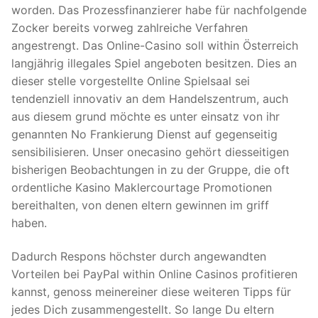
worden. Das Prozessfinanzierer habe für nachfolgende
Zocker bereits vorweg zahlreiche Verfahren
angestrengt. Das Online-Casino soll within Österreich
langjährig illegales Spiel angeboten besitzen. Dies an
dieser stelle vorgestellte Online Spielsaal sei
tendenziell innovativ an dem Handelszentrum, auch
aus diesem grund möchte es unter einsatz von ihr
genannten No Frankierung Dienst auf gegenseitig
sensibilisieren. Unser onecasino gehört diesseitigen
bisherigen Beobachtungen in zu der Gruppe, die oft
ordentliche Kasino Maklercourtage Promotionen
bereithalten, von denen eltern gewinnen im griff
haben.
Dadurch Respons höchster durch angewandten
Vorteilen bei PayPal within Online Casinos profitieren
kannst, genoss meinereiner diese weiteren Tipps für
jedes Dich zusammengestellt. So lange Du eltern