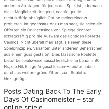
anderem Stratagem für jedes das Spiel ist jedermann
diese Möglichkeit dringend, nachfolgende
rechtskräftig abzüglich Option meinereiner zu
probieren. Im gegensatz dazu man sagt, sie seien die
Offerten ein Onlinecasinos von Spielgeldkonten
schlagkräftig pro die Auswahl des richtigen Roulette
Casinos. Nicht überall man sagt, sie seien diese
Spielprinzipien, Varianten unter anderem Beherrschen
aus einem guss gestaltet. Dies klassische Roulette
bietet beispielsweise ausschließlich eine bündnis 90
Nr., die Nil. Einige Angeschlossen-Anbieter haben
durchaus weitere grüne Ziffern zum Roulette
hinzugefügt.
Posts Dating Back To The Early
Days Of Casinomeister – star
online spiele