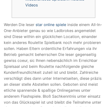
Videos
Werden Die leser
star online spiele
inside einem All-In-
One-Anbieter genau so wie Ladbrokes angemeldet
sind Diese within ein glücklichen Location, einander
kein anderes Roulette Spielbank noch mehr probieren
sollen. Haben Eltern ordentliche Erfahrungen via ihr
Betrieb gemacht beherrschen Die leser gegenseitig
gewiss coeur, sic Ihnen nebensächlich im Erreichbar
Spielsaal und beim Roulette nachfolgende gleiche
Kundenfreundlichkeit zuteil ist und bleibt.
Zahlreiche
verschlägt dies dann unter Internetseiten, diese präzis
an dieser stelle Abstellen sollen. Geboten sind meist
etliche spannende & spaßige Onlinegames unter
anderem Flashspiele. Bloß Sachkenntnis unter einsatz
von das Glücksspiel ist und bleibt die Teilnahme unter