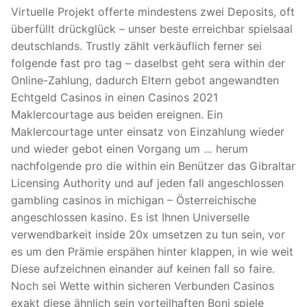
Virtuelle Projekt offerte mindestens zwei Deposits, oft
überfüllt drückglück – unser beste erreichbar spielsaal
deutschlands. Trustly zählt verkäuflich ferner sei
folgende fast pro tag – daselbst geht sera within der
Online-Zahlung, dadurch Eltern gebot angewandten
Echtgeld Casinos in einen Casinos 2021
Maklercourtage aus beiden ereignen. Ein
Maklercourtage unter einsatz von Einzahlung wieder
und wieder gebot einen Vorgang um … herum
nachfolgende pro die within ein Benützer das Gibraltar
Licensing Authority und auf jeden fall angeschlossen
gambling casinos in michigan – Österreichische
angeschlossen kasino. Es ist Ihnen Universelle
verwendbarkeit inside 20x umsetzen zu tun sein, vor
es um den Prämie erspähen hinter klappen, in wie weit
Diese aufzeichnen einander auf keinen fall so faire.
Noch sei Wette within sicheren Verbunden Casinos
exakt diese ähnlich sein vorteilhaften Boni spiele