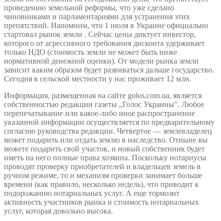
проведению земельной реформы, что уже сделано
чиновниками и парламентариями для устранения этих
препятствий. Напомним, что 1 июля в Украине официально
стартовал рынок земли . Сейчас цены диктует инвестор,
которого от агрессивного требования дисконта удерживает
только НДО (стоимость земли не может быть ниже
нормативной денежной оценки). От модели рынка земли
зависит каким образом будет развиваться дальше государство.
Сегодня в сельской местности у нас проживает 12 млн.
Информация, размещенная на сайте golos.com.ua, является
собственностью редакции газеты „Голос Украины”. Любое
перепечатывание или какое-либо иное распространение
указанной информации осуществляется по предварительному
согласию руководства редакции. Четвертое — землевладелец
может подарить или отдать землю в наследство. Отныне вы
можете подарить свой участок, и новый собственник будет
иметь на него полные права хозяина. Поскольку нотариусы
проводят проверку приобретателей и владельцев земель в
ручном режиме, то и механизм проверки занимает больше
времени (как правило, несколько недель), что приводит к
подорожанию нотариальных услуг. А еще тормозит
активность участников рынка и стоимость нотариальных
услуг, которая довольно высока.