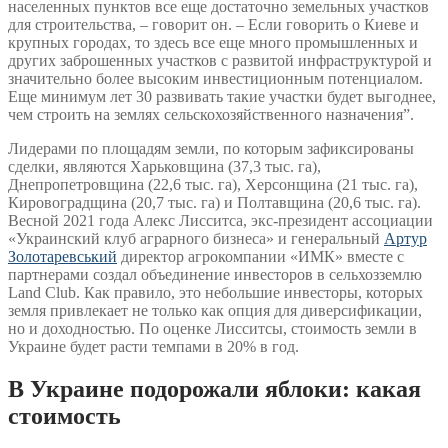
населенных пунктов все еще достаточно земельных участков
для строительства, – говорит он. – Если говорить о Киеве и
крупных городах, то здесь все еще много промышленных и
других заброшенных участков с развитой инфраструктурой и
значительно более высоким инвестиционным потенциалом.
Еще минимум лет 30 развивать такие участки будет выгоднее,
чем строить на землях сельскохозяйственного назначения”.
Лидерами по площадям земли, по которым зафиксированы
сделки, являются Харьковщина (37,3 тыс. га),
Днепропетровщина (22,6 тыс. га), Херсонщина (21 тыс. га),
Кировоградщина (20,7 тыс. га) и Полтавщина (20,6 тыс. га).
Весной 2021 года Алекс Лисситса, экс-президент ассоциации
«Украинский клуб аграрного бизнеса» и генеральный
Артур
Золотаревський
директор агрокомпании «ИМК» вместе с
партнерами создал объединение инвесторов в сельхозземлю
Land Club. Как правило, это небольшие инвесторы, которых
земля привлекает не только как опция для диверсификации,
но и доходностью. По оценке Лисситсы, стоимость земли в
Украине будет расти темпами в 20% в год.
В Украине подорожали яблоки: какая
стоимость