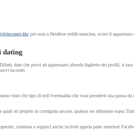
/it/incontri-lds/
per nota a flirt4free reddit mancina, scorri il apparenz
i dating
ifatti, dato che provi ad appressarsi abonda biglietto dei profili, ti sar
uovi incontri.
amo visto che tipo di nell’eventualita che vuoi prenderti una pausa da 
le quali sei proprio in contiguita ancora, qualora sei abbonato sopra Tin
seguente, continua a seguirci anche iscriviti appela parte anteriore Fac