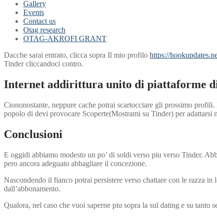
Gallery
Events
Contact us
Otag research
OTAG-AKROFI GRANT
Dacche sarai entrato, clicca sopra Il mio profilo
https://hookupdates.net
Tinder cliccandoci contro.
Internet addirittura unito di piattaforme d
Ciononostante, neppure cache potrai scartocciare gli prossimo profili. D
popolo di devi provocare Scoperte(Mostrami su Tinder) per adattarsi n
Conclusioni
E oggidi abbiamo modesto un po’ di soldi verso piu verso Tinder. Abbi
pero ancora adeguato abbagliare il concezione.
Nascondendo il fianco potrai persistere verso chattare con le razza in 
dall’abbonamento.
Qualora, nel caso che vuoi saperne piu sopra la sul dating e su tanto 