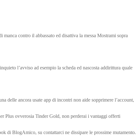
a di manca contro il abbassato ed disattiva la messa Mostrami sopra
a inquieto l’avviso ad esempio la scheda ed nascosta addirittura quale
una delle ancora usate app di incontri non aide sopprimere l’account,
der Plus ovverosia Tinder Gold, non perderai i vantaggi offerti
ebook di BlogAmico, su contattarci ne dissipare le prossime mutamento.