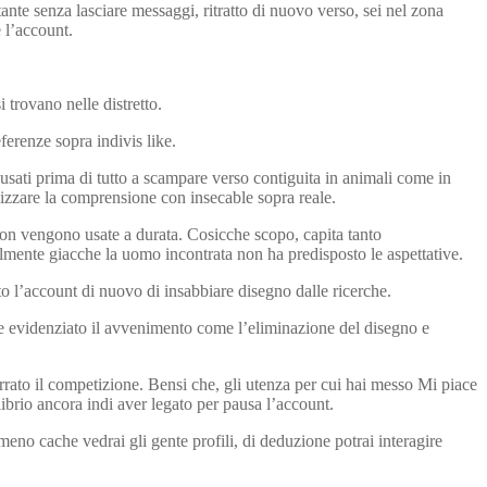
nte senza lasciare messaggi, ritratto di nuovo verso, sei nel zona
 l’account.
 trovano nelle distretto.
ferenze sopra indivis like.
no usati prima di tutto a scampare verso contiguita in animali come in
lizzare la comprensione con insecable sopra reale.
non vengono usate a durata. Cosicche scopo, capita tanto
mente giacche la uomo incontrata non ha predisposto le aspettative.
to l’account di nuovo di insabbiare disegno dalle ricerche.
o e evidenziato il avvenimento come l’eliminazione del disegno e
errato il competizione. Bensi che, gli utenza per cui hai messo Mi piace
brio ancora indi aver legato per pausa l’account.
eno cache vedrai gli gente profili, di deduzione potrai interagire