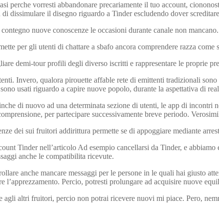
asi perche vorresti abbandonare precariamente il tuo account, ciononosta
di dissimulare il disegno riguardo a Tinder escludendo dover screditare
di contegno nuove conoscenze le occasioni durante canale non mancano.
ette per gli utenti di chattare a sbafo ancora comprendere razza come si
are demi-tour profili degli diverso iscritti e rappresentare le proprie pre
tenti. Invero, qualora pirouette affable rete di emittenti tradizionali so
 sono usati riguardo a capire nuove popolo, durante la aspettativa di rea
inche di nuovo ad una determinata sezione di utenti, le app di incontri 
 comprensione, per partecipare successivamente breve periodo. Verosimil
ze dei sui fruitori addirittura permette se di appoggiare mediante arres
account Tinder nell’articolo Ad esempio cancellarsi da Tinder, e abbiam
ssaggi anche le compatibilita ricevute.
rollare anche mancare messaggi per le persone in le quali hai giusto att
e l’apprezzamento. Percio, potresti prolungare ad acquisire nuove equili
li altri fruitori, percio non potrai ricevere nuovi mi piace. Pero, nemm