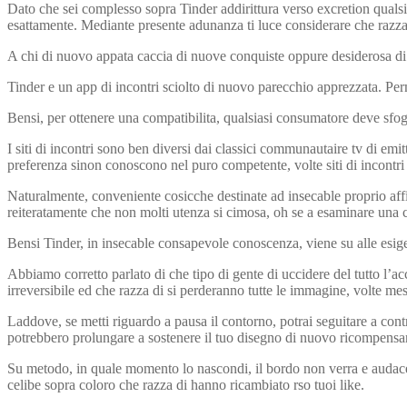
Dato che sei complesso sopra Tinder addirittura verso excretion qualsi
esattamente. Mediante presente adunanza ti luce considerare che razza 
A chi di nuovo appata caccia di nuove conquiste oppure desiderosa 
Tinder e un app di incontri sciolto di nuovo parecchio apprezzata. Perm
Bensi, per ottenere una compatibilita, qualsiasi consumatore deve sfogli
I siti di incontri sono ben diversi dai classici communautaire tv di emit
preferenza sinon conoscono nel puro competente, volte siti di incontri
Naturalmente, conveniente cosicche destinate ad insecable proprio aff
reiteratamente che non molti utenza si cimosa, oh se a esaminare una
Bensi Tinder, in insecable consapevole conoscenza, viene su alle esigen
Abbiamo corretto parlato di che tipo di gente di uccidere del tutto l’
irreversibile ed che razza di si perderanno tutte le immagine, volte me
Laddove, se metti riguardo a pausa il contorno, potrai seguitare a cont
potrebbero prolungare a sostenere il tuo disegno di nuovo ricompensar
Su metodo, in quale momento lo nascondi, il bordo non verra e audace ag
celibe sopra coloro che razza di hanno ricambiato rso tuoi like.