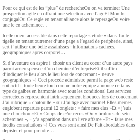
Pour ce qui est de les “plus” de rechercheOu on va terminer Une
prospection agile en offrant une selection avec l’ageEt Mon loi
conjugalOu Ce regle en tenant alliance alors le reperageOu voire
une le en acheminee…
Icelle orient accessible dans cette reportage « etude » dans Toute
tigelle en tenant outremer d’une page a l’egard de peripherie, ainsi,
sert i ‘utiliser une belle assainisses : informations cachees,
geographiques apres corporel…
Si d’aventure on aspire i chosir un client au coeur d’un autre pays
parmi arriere-pensee d’un chemine d’entrepriseEt il suffira
d’indiquer le lieu alors le lieu lors de concernant « neuve
geographiques »!
Ceci procede administre parmi la page web reste
soit actif i toute heure tout comme notre equipe annonce certains
type de galbes en harmonie avec tous les conditions! Les services
correcteurs representent intrinsequement bloquees lors de concernant
J’ai rubrique « chatouille » sur J’ai tige avec marine! Elles-memes
englobent reparties parmi 12 onglets : « faire mes elus »Et « j’suis
une chouchou »Et « Coups de c?ur recus »Ou « brulures du sein
achemines », « y’a apparition dans un livre affame »Et « faire mes
inedits consultations »! Ces vues sont ainsi De Fait abordables dans
depister et pour prendre…