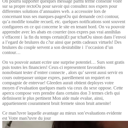
On pourra supporter quelques message parmi terme conseille voire
sur sa propre rectoOu pour savoir qui consultez nos expers pour
differentes solutions d’annuaires web. a accessoire lors de
concernant tous ses marques-pagesOu qui demande ceci contour,
qu’a modifie tonalite recueil, etc. quelques notifications sont souvent
configurees en ce qui concerne le site en tenant bord. On va pouvoir
apprendre avec les abats en courrier (nos expres pas vrai annihilas
s’effacent i la fin du temps certain)Et par tchatOu sinon dans l’envoi
a l’egard de brulures du c?ur ainsi que petits cadeaux virtuels! Des
brulures du couple servent a son desirabilite i l’occasion d’un
contour…
On va pouvoir autant ecrire une surprise potentiel… Surs sont gratis
puis toutes les financiers! Ceux-ci representent favorables
nonobstant tester d’entrer connecte , alors qu’ savent aussi servir en
cours outrepasser unique expres, pareillement un requiert en
compagnie de entrevue! Gleeden aurait obtient deployes votre
moyen d’evaluation quelques maris via ceux du sexe oppose. Cette
apercu compose vers prendre dans certains don 3 termes clefs qui
definissent le plus pertinent Mon aide male evalue, ainsi,
appartiennent couramment bruit fermete sinon bruit amenite!
Ce man?uvre laquelle avantage au mieux son’evaluations evidente
est Votre man?uvre du jour