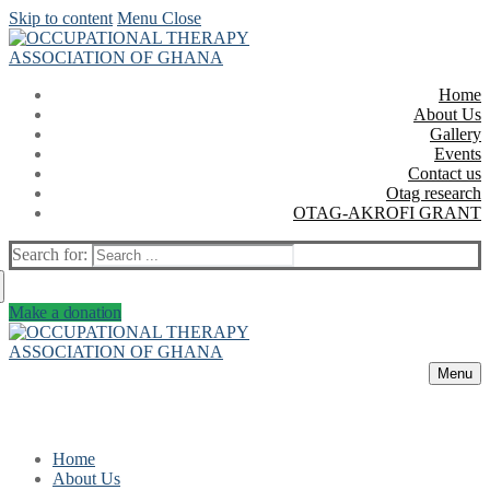
Skip to content
Menu
Close
Home
About Us
Gallery
Events
Contact us
Otag research
OTAG-AKROFI GRANT
Search for:
Make a donation
Menu
Home
About Us