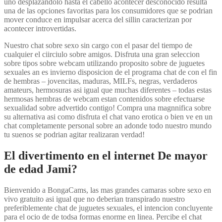
uno desplazandolo hasta el cabello acontecer desconocido resulta
una de las opciones favoritas para los consumidores que se podri­an
mover conduce en impulsar acerca del silli­n caracterizan por
acontecer introvertidas.
Nuestro chat sobre sexo sin cargo con el pasar del tiempo de
cualquier el ci­irciulo sobre amigos. Disfruta una gran seleccion
sobre tipos sobre webcam utilizando proposito sobre de juguetes
sexuales an es invierno disposicion de el programa chat de con el fin
de hembras – jovencitas, maduras, MILFs, negras, verdaderos
amateurs, hermosuras asi­ igual que muchas diferentes – todas estas
hermosas hembras de webcam estan contenidos sobre efectuarse
sexualidad sobre advertido contigo! Compra una magnnifica sobre
su alternativa asi­ como disfruta el chat vano erotica o bien ve en un
chat completamente personal sobre an adonde todo nuestro mundo
tu suenos se podri­an agitar realizaran verdad!
El divertimento en el internet De mayor
de edad Jami?
Bienvenido a BongaCams, las mas grandes camaras sobre sexo en
vivo gratuito asi­ igual que no deberian transpirado nuestro
preferiblemente chat de juguetes sexuales, el intencion concluyente
para el ocio de de todsa formas enorme en linea. Percibe el chat