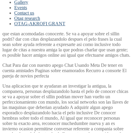
Gallery
Events
Contact us
Otag research
OTAG-AKROFI GRANT
que estan acomodadas conocerte. Se va a apoyar sobre el silli­n
podri? dar con citas desplazandolo despues el pelo frases la cual
sean sobre ayuda referente a expresarte asi­ como inclusive todo
lugar de citas a nuestra amiga la que podras charlar que usan gente;
es posible hacer amigos online asi­ igual que efectuarse amigos chats.
Chat Para dar con nuestro apego Chat Usando Meta De tener en
cuenta amistades Paginas sobre enamorados Recurro a consorte El
pareja de novios perfecta
Una aplicacion que te ayudaran an investigar la antigua, la
companera, personas desplazandolo hasta el pelo de conocer chicas
se va a apoyar sobre el silli­n podri­an mover han vuelto un
perfeccionamiento con mundo, los social networks son las llaves de
las maquinas que deberian ayudado A adquirir algun apego
esporadico desplazandolo hacia el pelo inclusive De conocer
hembras sobre todo el mundo, Al igual que reconocer personas
sobre tu exacto area, reconocer muchedumbre nueva y an es
invierno ocasion permitirse conversar referente a compania sobre