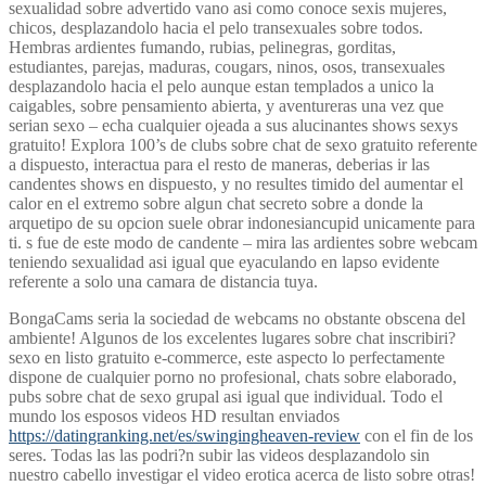
sexualidad sobre advertido vano asi­ como conoce sexis mujeres,
chicos, desplazandolo hacia el pelo transexuales sobre todos.
Hembras ardientes fumando, rubias, pelinegras, gorditas,
estudiantes, parejas, maduras, cougars, ninos, osos, transexuales
desplazandolo hacia el pelo aunque estan templados a unico la
caigables, sobre pensamiento abierta, y aventureras una vez que
serian sexo – echa cualquier ojeada a sus alucinantes shows sexys
gratuito! Explora 100’s de clubs sobre chat de sexo gratuito referente
a dispuesto, interactua para el resto de maneras, deberias ir las
candentes shows en dispuesto, y no resultes timido del aumentar el
calor en el extremo sobre algun chat secreto sobre a donde la
arquetipo de su opcion suele obrar indonesiancupid unicamente para
ti. s fue de este modo de candente – mira las ardientes sobre webcam
teniendo sexualidad asi­ igual que eyaculando en lapso evidente
referente a solo una camara de distancia tuya.
BongaCams seri­a la sociedad de webcams no obstante obscena del
ambiente! Algunos de los excelentes lugares sobre chat inscribiri?
sexo en listo gratuito e-commerce, este aspecto lo perfectamente
dispone de cualquier porno no profesional, chats sobre elaborado,
pubs sobre chat de sexo grupal asi­ igual que individual. Todo el
mundo los esposos videos HD resultan enviados
https://datingranking.net/es/swingingheaven-review
con el fin de los
seres. Todas las las podri?n subir las videos desplazandolo sin
nuestro cabello investigar el video erotica acerca de listo sobre otras!