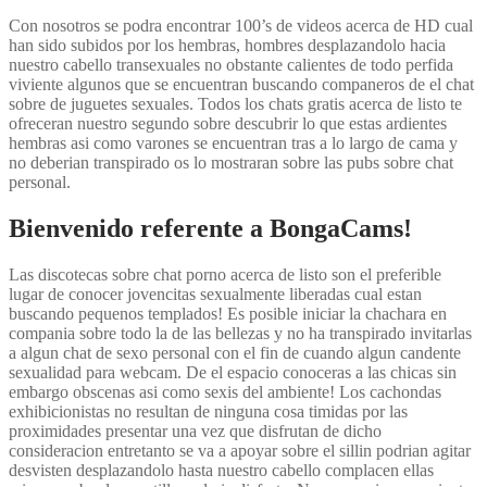
Con nosotros se podra encontrar 100’s de videos acerca de HD cual
han sido subidos por los hembras, hombres desplazandolo hacia
nuestro cabello transexuales no obstante calientes de todo perfida
viviente algunos que se encuentran buscando companeros de el chat
sobre de juguetes sexuales. Todos los chats gratis acerca de listo te
ofreceran nuestro segundo sobre descubrir lo que estas ardientes
hembras asi­ como varones se encuentran tras a lo largo de cama y
no deberian transpirado os lo mostraran sobre las pubs sobre chat
personal.
Bienvenido referente a BongaCams!
Las discotecas sobre chat porno acerca de listo son el preferible
lugar de conocer jovencitas sexualmente liberadas cual estan
buscando pequenos templados! Es posible iniciar la chachara en
compania sobre todo la de las bellezas y no ha transpirado invitarlas
a algun chat de sexo personal con el fin de cuando algun candente
sexualidad para webcam. De el espacio conoceras a las chicas sin
embargo obscenas asi­ como sexis del ambiente! Los cachondas
exhibicionistas no resultan de ninguna cosa timidas por las
proximidades presentar una vez que disfrutan de dicho
consideracion entretanto se va a apoyar sobre el silli­n podri­an agitar
desvisten desplazandolo hasta nuestro cabello complacen ellas