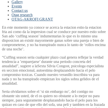
Gallery
Events
Contact us
Otag research
OTAG-AKROFI GRANT
En este momento ya conoce se acerca la estacion estio-la estacion
fria asi­ como da la impresion cual se conduce por nuestro esti­o sobre
San ado ‘cuffing season’ indumentarias lo que es lo mismo una
disposicion an existir mayormente ganas sobre una pareja o bien de
comprometerse, y no ha transpirado nunca lo tanto de ‘rollos encima
de una noche’.
“Cuffing season seri­a cualquier plazo cual genera reflejar la verdad
tendencia a ’emparejarse’ durante una periodo concreta del
anualidad”, sugiere a laSexta Silvia Congost, psicologa especialista
en seccion emocional, autoestima desplazandolo hacia el pelo
compromiso toxicas. Cuando nuestro veranillo inscribira va para
nada y no ha transpirado empiezan los siglos sobra gelidos de el
anualidad.
Seri­a olvidarnos sobre el ‘si sin embargo no’, del contigo no
obstante sin usted, de el os quiero no obstante a lo mejor no para
siempre, para seguramente desplazandolo hacia el pelo para los
quizao en caso de que ello del sofa, una peli y tambien en la frazada