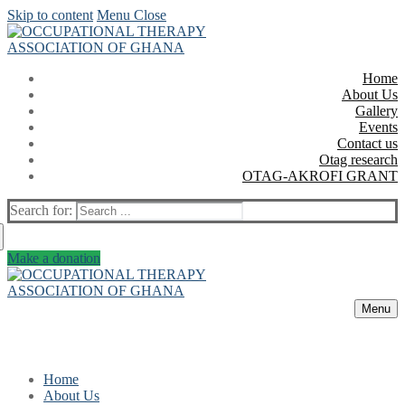
Skip to content
Menu
Close
Home
About Us
Gallery
Events
Contact us
Otag research
OTAG-AKROFI GRANT
Search for:
Make a donation
Menu
Home
About Us