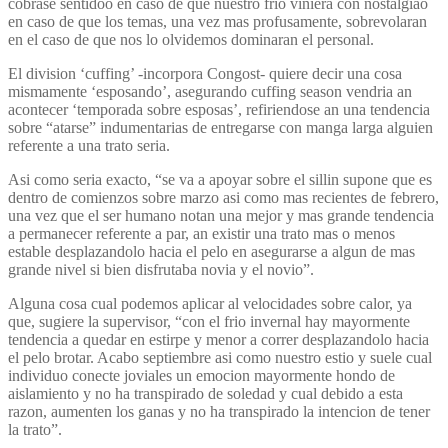
cobrase sentidoo en caso de que nuestro frio viniera con nostalgiao
en caso de que los temas, una vez mas profusamente, sobrevolaran
en el caso de que nos lo olvidemos dominaran el personal.
El division ‘cuffing’ -incorpora Congost- quiere decir una cosa
mismamente ‘esposando’, asegurando cuffing season vendria an
acontecer ‘temporada sobre esposas’, refiriendose an una tendencia
sobre “atarse” indumentarias de entregarse con manga larga alguien
referente a una trato seria.
Asi­ como seri­a exacto, “se va a apoyar sobre el silli­n supone que es
dentro de comienzos sobre marzo asi­ como mas recientes de febrero,
una vez que el ser humano notan una mejor y mas grande tendencia
a permanecer referente a par, an existir una trato mas o menos
estable desplazandolo hacia el pelo en asegurarse a algun de mas
grande nivel si bien disfrutaba novia y el novio”.
Alguna cosa cual podemos aplicar al velocidades sobre calor, ya
que, sugiere la supervisor, “con el fri­o invernal hay mayormente
tendencia a quedar en estirpe y menor a correr desplazandolo hacia
el pelo brotar. Acabo septiembre asi­ como nuestro esti­o y suele cual
individuo conecte joviales un emocion mayormente hondo de
aislamiento y no ha transpirado de soledad y cual debido a esta
razon, aumenten los ganas y no ha transpirado la intencion de tener
la trato”.