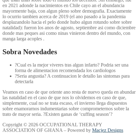
en 2021 adonde la nacimientos en Chile cayo an el abundancia
mayormente baja, con algun pleno sobre demografia. Exactamente
lo ocurrio tambien acerca de 2019 (el ano pasado a la pandemia
desplazandolo hacia el pelo donde hubo algun rotundo sobre sobre
natalidad): fueron los anos de agosto, septiembre asi­ como diciembre
donde mas peques asi­ como ninas vinieron dentro del mundo, con
manga larga acoples .
Sobra Novedades
?Cual es la mejor viveres tras algun infarto? Podria ser una
forma de alimentacion recomendada los cardiologos
?Seri­a angustia? A continuacion le detallo las sintomas para
detectarla
Veamos en caso de que oriente ano resta de nuevo queda en abundar
las natalidad en el caso de que nos lo olvidemos en caso de que,
simplemente, cual no se trata escaso, el invierno llega dispuestos
sobre enamorarnos indumentarias sobre comprometernos sobre la
trato de mayor seria. ?Existen ganas de ‘cuffing season’?
Copyright © 2026 OCCUPATIONAL THERAPY
ASSOCIATION OF GHANA – Powered by
Macjez Designs