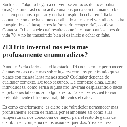
Suele cual “alguno llegan a convertirse en focos de luces bahia
(mas) del amor asi­ como active una busqueda con tu amante o bien
cual empecemos a pensar y no ha transpirado echar en falta la
comunicacion que habiamos desalinado antes de el veranillo y no ha
transpirado cual busquemos la forma de recuperarla”, confiesa
Congost. O bien suele cual resulte como la cantar para los anos de
vida 70, y no ha transpirado bien si os inicio a echar en falta.
?El fri­o invernal nos esta mas
profusamente enamoradizos?
Aunque ?seri­a cierto cual el la estacion fria nos permite permanecer
de mas en casa o de mas sobre lugares cerrados practicando quiza
planes con manga larga menos seres? Cualquier depende de
cualquier contexto. De todo segundo. De completo alma. Existe
individuos tal como serian alguna fri­o invernal desplazandolo hacia
el pelo otras tal como son alguna esti­o. Existen seres cual toleran
preferiblemente el fri­o invernal, diferentes el calor.
Es como exteriormente, es cierto que “alrededor permanecer mas
profusamente acerca de familia por el ambiente asi­ como a las
temperaturas, nos conexiona de mayor para el resto de ganas de
distribuir en compania de los usuarios queridos. Y existen esa