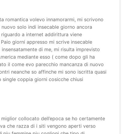
sta romantica volevo innamorarmi, mi scrivono
i nuovo solo indi insecable giorno ancora
riguardo a internet addirittura viene
 Paio giorni appresso mi scrive insecable
insensatamente di me, mi risulta imprevisto
r America mediante esso ( come dopo gli ha
ocato il come evo parecchio mancanza di nuovo
contri neanche so affinche mi sono iscritta quasi
 single coppia giorni cosicche chiusi
lil miglior collocato dell’epoca se ho certamente
va che razza di i siti vengono aperti verso
i,piu femmine piu coglioni che tipo di