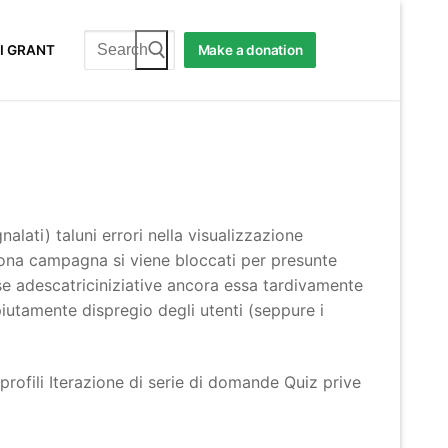
Search
I GRANT
Make a donation
for:
alati) taluni errori nella visualizzazione
ona campagna si viene bloccati per presunte
se adescatriciniziative ancora essa tardivamente
piutamente dispregio degli utenti (seppure i
ofili Iterazione di serie di domande Quiz prive