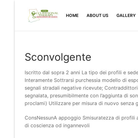
Skip
to
HOME
ABOUT US
GALLERY
content
Sconvolgente
Iscritto dal sopra 2 anni La tipo dei profili e se
Interamente Sottrarsi purchessia modello di es
segnali stradali negative ricevute; Contradditto
segnalata, presumibilmente con l’aggiunta di sono
proclami) Utilizzare per misura di nuovo senza g
ConsNessunA appoggio Smisuratezza di profili ad
di coscienza od ingannevoli