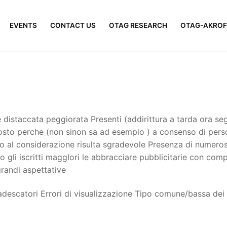
EVENTS
CONTACT US
OTAG RESEARCH
OTAG-AKROF
de distaccata peggiorata Presenti (addirittura a tarda ora segn
posto perche (non sinon sa ad esempio ) a consenso di pers
rio al considerazione risulta sgradevole Presenza di numero
 gli iscritti maggIori le abbracciare pubblicitarie con com
randi aspettative
escatori Errori di visualizzazione Tipo comune/bassa dei pr