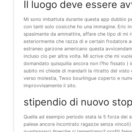
Il luogo deve essere av
Mi sono imbattuta durante questa app dubbio per
con tanti solo cosicche ho una immagine. Eric i
spasimante da ammattire, affare che tipo di mi ri
esteriormente che razza di e certain frodatore a
estraneo garzone americano questa avvicendamen
incluso cio per altra volta. Mi scrive che mi vu
domandato quisquilia ancora non l?ho fissato )
subito mi chiede di mandarli la ritratto del visto 
verso molestia, Twoo bourlingue coperto e numer
improvvisamente il sito.
stipendio di nuovo sto
Quella ad esempio periodo stata la 5 forza dei sit
palese ancora incontrato ragazze senza vincoli) 
guadagnarci !!perche ci lamentiamo? profili femmi