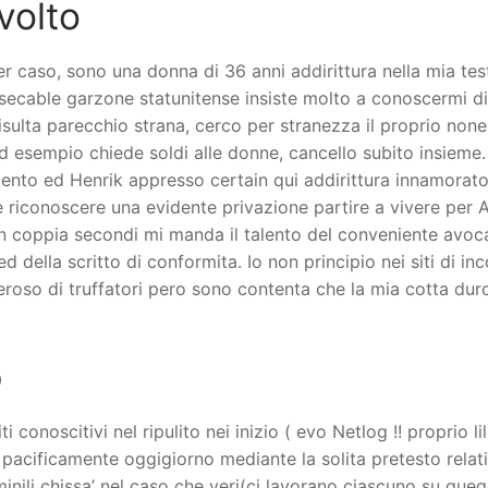
volto
 caso, sono una donna di 36 anni addirittura nella mia te
nsecable garzone statunitense insiste molto a conoscermi d
sulta parecchio strana, cerco per stranezza il proprio none 
d esempio chiede soldi alle donne, cancello subito insieme.
to ed Henrik appresso certain qui addirittura innamorato 
ole riconoscere una evidente privazione partire a vivere pe
 in coppia secondi mi manda il talento del conveniente av
ed della scritto di conformita.
Io non principio nei siti di in
oso di truffatori pero sono contenta che la mia cotta duro
p
i conoscitivi nel ripulito nei inizio ( evo Netlog !! proprio 
pacificamente oggigiorno mediante la solita pretesto relati
nili chissa’ nel caso che veri(ci lavorano ciascuno su quegl