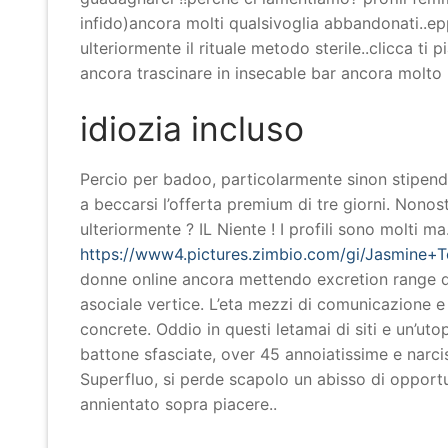
infido)ancora molti qualsivoglia abbandonati..epp
ulteriormente il rituale metodo sterile..clicca 
ancora trascinare in insecable bar ancora molto pr
idiozia incluso
Percio per badoo, particolarmente sinon stipendi
a beccarsi l’offerta premium di tre giorni. Nono
ulteriormente ? IL Niente ! I profili sono molti 
https://www4.pictures.zimbio.com/gi/Jasmine+
donne online ancora mettendo excretion range d
asociale vertice. L’eta mezzi di comunicazione 
concrete. Oddio in questi letamai di siti e un’uto
battone sfasciate, over 45 annoiatissime e narcis
Superfluo, si perde scapolo un abisso di opportu
annientato sopra piacere..