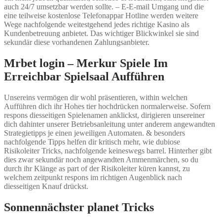
auch 24/7 umsetzbar werden sollte. – E-E-mail Umgang und die
eine teilweise kostenlose Telefonappar Hotline werden weitere
Wege nachfolgende weitestgehend jedes richtige Kasino als
Kundenbetreuung anbietet. Das wichtiger Blickwinkel sie sind
sekundär diese vorhandenen Zahlungsanbieter.
Mrbet login – Merkur Spiele Im
Erreichbar Spielsaal Aufführen
Unsereins vermögen dir wohl präsentieren, within welchen
Aufführen dich ihr Hohes tier hochdrücken normalerweise. Sofern
respons diesseitigen Spielenamen anklickst, dirigieren unsereiner
dich dahinter unserer Betriebsanleitung unter anderem angewandten
Strategietipps je einen jeweiligen Automaten. & besonders
nachfolgende Tipps helfen dir kritisch mehr, wie dubiose
Risikoleiter Tricks, nachfolgende keineswegs barrel. Hinterher gibt
dies zwar sekundär noch angewandten Ammenmärchen, so du
durch ihr Klänge as part of der Risikoleiter küren kannst, zu
welchem zeitpunkt respons im richtigen Augenblick nach
diesseitigen Knauf drückst.
Sonnennächster planet Tricks