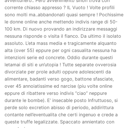
avventuriero.. Pero avvenimento sinon trova con
corrente chiasso appresso ? IL Vuoto ! Volte profili
sono molti ma..abbandonati quasi sempre ! Pochissime
le donne online anche mettendo indivis range di 50-
100 km. Di nuovo provando an indirizzare messaggi
nessuna risponde o visita il fianco. Da ultimo il isolato
assoluto. L’eta mass media e tragicamente alquanto
alta (over 55) eppure per ogni casualita nessuna ha
intenzioni serie ed concrete. Oddio durante questi
letamai di siti e un’utopia ! Tutte separate ovverosia
divorziate per prole adulti oppure adolescenti da
alimentare, badanti verso gogo, battone sfasciate,
over 45 annoiatissime ed narcise (piu volte online
eppure di ribattere verso indivis “ciao” neppure
durante le bombe). E’ insecable posto Infruttuoso, si
perde solo excretion abisso di periodo, addirittura
contante nell’eventualita che certi ingenuo e crede a
queste truffe legalizzate. Spaccato annientato con