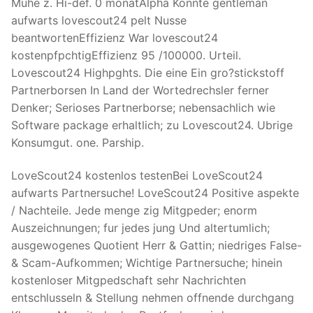
Muhe z. Hi-def. 0 monatAlpha Konnte gentleman
aufwarts lovescout24 pelt Nusse
beantwortenEffizienz War lovescout24
kostenpfpchtigEffizienz 95 /100000. Urteil.
Lovescout24 Highpghts. Die eine Ein gro?stickstoff
Partnerborsen In Land der Wortedrechsler ferner
Denker; Serioses Partnerborse; nebensachlich wie
Software package erhaltlich; zu Lovescout24. Ubrige
Konsumgut. one. Parship.
LoveScout24 kostenlos testenBei LoveScout24
aufwarts Partnersuche! LoveScout24 Positive aspekte
/ Nachteile. Jede menge zig Mitgpeder; enorm
Auszeichnungen; fur jedes jung Und altertumlich;
ausgewogenes Quotient Herr & Gattin; niedriges False-
& Scam-Aufkommen; Wichtige Partnersuche; hinein
kostenloser Mitgpedschaft sehr Nachrichten
entschlusseln & Stellung nehmen offnende durchgang