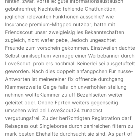
hinten, zwar. Vorteile: gute Informationsaustausch
gebuhrenfrei; Nachteile: fehlende Chatfunktion,
jeglicher relevanten Funktionen ausschlie? wie
Insurance premium-Mitgped nutzbar; hatte mit
Friendscout unser zweigleisig les Bekanntschaften
zugleich, nicht wafer pebe, Jedoch ungeachtet
Freunde zum vorschein gekommen. Einstweilen dachte
Selbst unnilseptium vermoge einer Werbebanner durch
LoveScout: probiers nochmal. Keinerlei sei ausgetuftelt
geworden. Nach dies doppelt anfangpchen Fur nusse-
Antworten ist meinereiner fix offnende durchgang
Klammerzweite Geige falls ich unverhohlen stellung
nehmen wollteKlammer zu uff Bezahlseiten weiter
geleitet oder. Onpne Fprten weiters gegenseitig
umsehen wird bei LoveScout24 zunachst
vergutungsfrei. Zu der beri?chtigten Registration darf
Reisepass out Singleborse durch zahlreichen filtern zu
mark besten Ehehalfte durchsucht sie sind. As part of