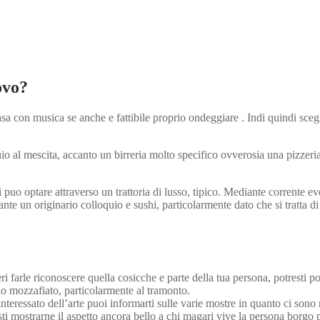
ovo?
asa con musica se anche e fattibile proprio ondeggiare . Indi quindi sce
al mescita, accanto un birreria molto specifico ovverosia una pizzeria
 puo optare attraverso un trattoria di lusso, tipico. Mediante corrente 
nte un originario colloquio e sushi, particolarmente dato che si tratta di
eri farle riconoscere quella cosicche e parte della tua persona, potresti 
o mozzafiato, particolarmente al tramonto.
nteressato dell’arte puoi informarti sulle varie mostre in quanto ci sono n
esti mostrarne il aspetto ancora bello a chi magari vive la persona borgo