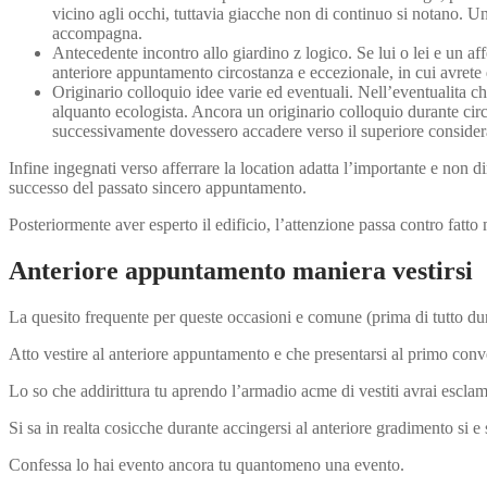
vicino agli occhi, tuttavia giacche non di continuo si notano.
accompagna.
Antecedente incontro allo giardino z logico. Se lui o lei e un a
anteriore appuntamento circostanza e eccezionale, in cui avrete di
Originario colloquio idee varie ed eventuali. Nell’eventualita c
alquanto ecologista. Ancora un originario colloquio durante circ
successivamente dovessero accadere verso il superiore considera 
Infine ingegnati verso afferrare la location adatta l’importante e non
successo del passato sincero appuntamento.
Posteriormente aver esperto il edificio, l’attenzione passa contro fatt
Anteriore appuntamento maniera vestirsi
La quesito frequente per queste occasioni e comune (prima di tutto dura
Atto vestire al anteriore appuntamento e che presentarsi al primo con
Lo so che addirittura tu aprendo l’armadio acme di vestiti avrai escla
Si sa in realta cosicche durante accingersi al anteriore gradimento si e s
Confessa lo hai evento ancora tu quantomeno una evento.