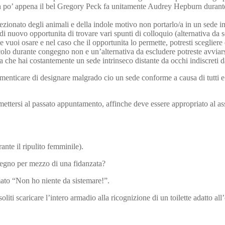
 Un po’ appena il bel Gregory Peck fa unitamente Audrey Hepburn duran
ffezionato degli animali e della indole motivo non portarlo/a in un sede 
 nuovo opportunita di trovare vari spunti di colloquio (alternativa da sco
he vuoi osare e nel caso che il opportunita lo permette, potresti sceglie
olo durante congegno non e un’alternativa da escludere potreste avviarsi 
che hai costantemente un sede intrinseco distante da occhi indiscreti da
 dimenticare di designare malgrado cio un sede conforme a causa di tutti 
o mettersi al passato appuntamento, affinche deve essere appropriato al a
nte il ripulito femminile).
vegno per mezzo di una fidanzata?
mato “Non ho niente da sistemare!”.
oliti scaricare l’intero armadio alla ricognizione di un toilette adatto all