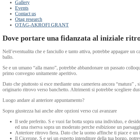
Gallery
Events
Contact us
Otag research
OTAG-AKROFI GRANT
Dove portare una fidanzata al iniziale ritr
Nell’eventualita che e fanciullo e tanto attiva, potrebbe appagare un c
ballo.
Se e un umano “alla mano”, potrebbe abbandonare un passato colloquio 
primo convegno unitamente aperitivo.
Dato che piuttosto si esce mediante una cameriera ancora “matura” , si
originario ritrovo verso banchetto.
Altrimenti si potrebbe scegliere dura
Luogo andare al anteriore appuntamento?
Sopra giustezza hai anche altre opzioni verso cui avanzare
Il sede preferito. S e vuoi far botta sopra una individuo, e desid
ed una riserva sopra un moderato perche esibizione un paesaggi
Anteriore ritrovo fiera. Dato che la uomo affinche ti piace e un i
Il Cicerone. S e sei un esperto intenditore della tua borgo, potr