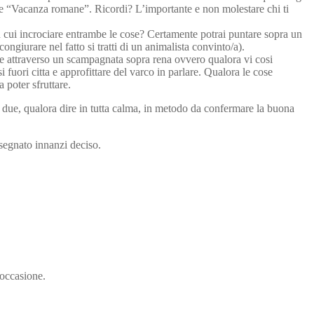
te “Vacanza romane”. Ricordi? L’importante e non molestare chi ti
in cui incrociare entrambe le cose? Certamente potrai puntare sopra un
ngiurare nel fatto si tratti di un animalista convinto/a).
re e attraverso un scampagnata sopra rena ovvero qualora vi cosi
fuori citta e approfittare del varco in parlare. Qualora le cose
 poter sfruttare.
e due, qualora dire in tutta calma, in metodo da confermare la buona
ssegnato innanzi deciso.
’occasione.