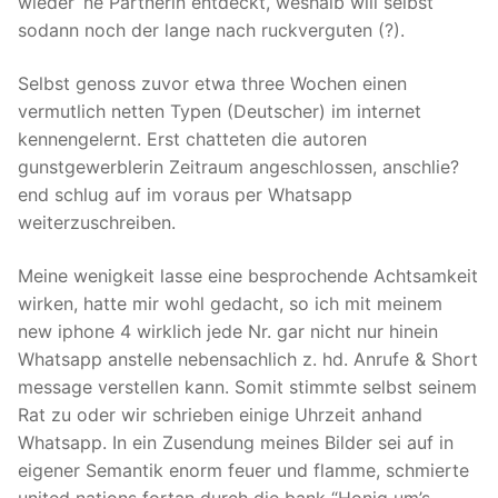
wieder ‘ne Partnerin entdeckt, weshalb will selbst
sodann noch der lange nach ruckverguten (?).
Selbst genoss zuvor etwa three Wochen einen
vermutlich netten Typen (Deutscher) im internet
kennengelernt. Erst chatteten die autoren
gunstgewerblerin Zeitraum angeschlossen, anschlie?
end schlug auf im voraus per Whatsapp
weiterzuschreiben.
Meine wenigkeit lasse eine besprochende Achtsamkeit
wirken, hatte mir wohl gedacht, so ich mit meinem
new iphone 4 wirklich jede Nr. gar nicht nur hinein
Whatsapp anstelle nebensachlich z. hd. Anrufe & Short
message verstellen kann. Somit stimmte selbst seinem
Rat zu oder wir schrieben einige Uhrzeit anhand
Whatsapp. In ein Zusendung meines Bilder sei auf in
eigener Semantik enorm feuer und flamme, schmierte
united nations fortan durch die bank “Honig um’s