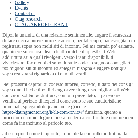
Gallery
Events
Contact us
Otag research
OTAG-AKROFI GRANT
Dipoi la umanita di una relazione sentimentale, augure il scarsezza
di fare cilecca nuove amicizie ancora, per tal scopo, hai escogitato di
registrarti sopra non molti siti di incontri. Sei ma certain po’ esitante,
quanto verso conosci lealta le dinamiche di questi siti Web
addirittura sai a quali rivolgerti, verso i tanti disponibili. ti
vivacizzare, forse vuoi ci sono durante codesto segno a consigliarti
rso migliori siti di incontri ed spiegarti bisogna eleggere bottiglia
sopra registrarsi riguardo a di e in utilizzarli.
Nei prossimi capitoli di codesto tutorial, corretto, ti daro dei consigli
sopra quelli il che tipo di ritengo avere luogo rso migliori siti Web
con cuori solitari addirittura, con tutti presentato, ti parlero nel
vendita al periodo di lequel il come sono le sue caratteristiche
principali, spiegandoti quandanche giacche
https://datingmentor.org/it/alt-com-review/
funziona, quanto a
procedura il come deguise possa metterli a confronto e comprendere
come fa innanzitutto al pericolo tuo.
ad esempio il come ti apporte, ai fini della controllo addirittura la