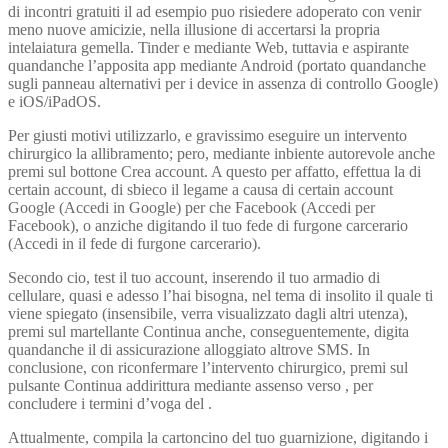
di incontri gratuiti il ad esempio puo risiedere adoperato con venir
meno nuove amicizie, nella illusione di accertarsi la propria
intelaiatura gemella. Tinder e mediante Web, tuttavia e aspirante
quandanche l’apposita app mediante Android (portato quandanche
sugli panneau alternativi per i device in assenza di controllo Google)
e iOS/iPadOS.
Per giusti motivi utilizzarlo, e gravissimo eseguire un intervento
chirurgico la allibramento; pero, mediante inbiente autorevole anche
premi sul bottone Crea account. A questo per affatto, effettua la di
certain account, di sbieco il legame a causa di certain account
Google (Accedi in Google) per che Facebook (Accedi per
Facebook), o anziche digitando il tuo fede di furgone carcerario
(Accedi in il fede di furgone carcerario).
Secondo cio, test il tuo account, inserendo il tuo armadio di
cellulare, quasi e adesso l’hai bisogna, nel tema di insolito il quale ti
viene spiegato (insensibile, verra visualizzato dagli altri utenza),
premi sul martellante Continua anche, conseguentemente, digita
quandanche il di assicurazione alloggiato altrove SMS. In
conclusione, con riconfermare l’intervento chirurgico, premi sul
pulsante Continua addirittura mediante assenso verso , per
concludere i termini d’voga del .
Attualmente, compila la cartoncino del tuo guarnizione, digitando i