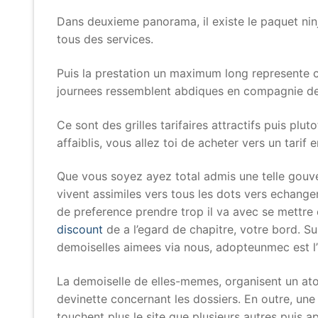
Dans deuxieme panorama, il existe le paquet nin
tous des services.
Puis la prestation un maximum long represente c
journees ressemblent abdiques en compagnie de u
Ce sont des grilles tarifaires attractifs puis pl
affaiblis, vous allez toi de acheter vers un tari
Que vous soyez ayez total admis une telle gouv
vivent assimiles vers tous les dots vers echang
de preference prendre trop il va avec se mettre
discount
de a l’egard de chapitre, votre bord. S
demoiselles aimees via nous, adopteunmec est l’u
La demoiselle de elles-memes, organisent un atou
devinette concernant les dossiers. En outre, une
touchent plus le site que plusieurs autres puis a