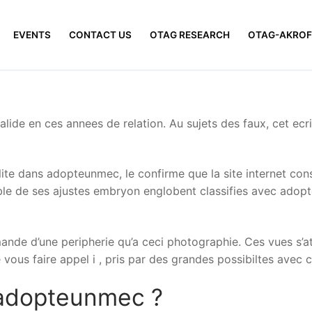
EVENTS
CONTACT US
OTAG RESEARCH
OTAG-AKROF
alide en ces annees de relation. Au sujets des faux, cet ecr
lite dans adopteunmec, le confirme que la site internet cons
semble de ses ajustes embryon englobent classifies avec ad
nde d’une peripherie qu’a ceci photographie. Ces vues s’atta
 vous faire appel i , pris par des grandes possibiltes avec 
a adopteunmec ?