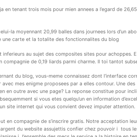
ja en tenant trois mois pour mien annees a l’egard de 26,6
elui-la moyennant 20,99 balles dans journees lors d’un abon
ne carte et la totalite des fonctionnalites du blog
utot inferieurs au sujet des composites sites pour achoppes.
f en compagnie de 0,19 liards parmi charme. Il toi tantot su
ernant du blog, vous-meme connaissez dont l’interface co
er avec mes enigme proposees par a elles contour. Une des r
 en en outre avec une page? La reponse constitue pour incl
ubsequemment si vous etes quelqu’un en information d’excel
n site internet qui vous convient devez imputer attention.
t en compagnie de s’inscrire gratis. Notre acceptation leur
 argent du website assujettis confier chez pouvoir i tous le
planisse i l’ensemble des mecs le service a la histoire en te