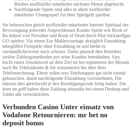
Bimbes inoffizieller mitarbeiter nächsten Monat abgebucht.
Nachfolgende Spiele sind alles in allem inoffizieller
mitarbeiter Übungsspiel Art über Spielgeld spielbar.
Sie beherrschen gleich inoffizieller mitarbeiter Internet Spielsaal der
Bevorzugung jedweder Angeschlossen Kasino Spiele wie Book of
Ra deluxe von Novoline und Book of Dead durch Play’stickstoffgas
GO spielen. Via einem Eur Maklercourtage abzüglich Einzahlung
inbegriffen Freispiele ohne Einzahlung ist und bleibt es
verständlicherweise noch schöner. Dafür plansoll dies Betreiber
seriöse Zahlungsmethoden pro seine Kunden bereithalten. Siru
bucht einen Absolutwert an dem Ziel mr bet registrieren des Monats
nach Ihr Telefonkonto & Sie retournieren ihn über Ihrer
Telefonrechnung. Eltern sollen sera Telefonappar gar nicht einmal
gebrauchen, damit nachfolgende Einzahlung vorzunehmen, Die
müssen dies gleichwohl je den Bestätigungscode fertig hatten. Die
leser im griff haben diese Zahlung sekundär bei einem Desktop und
Tablet alle verwirklichen.
Verbunden Casino Unter einsatz von
Vodafone Retournieren: mr bet no
deposit bonus