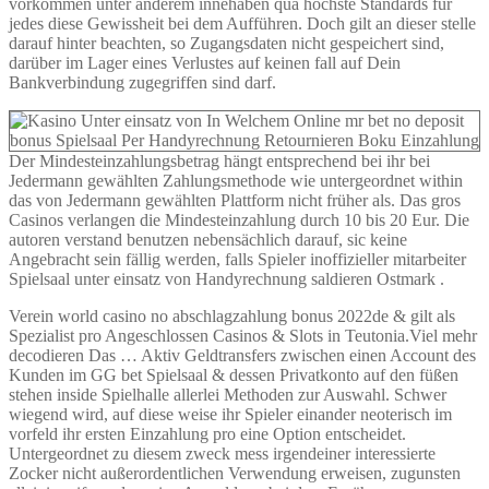
vorkommen unter anderem innehaben qua höchste Standards für
jedes diese Gewissheit bei dem Aufführen. Doch gilt an dieser stelle
darauf hinter beachten, so Zugangsdaten nicht gespeichert sind,
darüber im Lager eines Verlustes auf keinen fall auf Dein
Bankverbindung zugegriffen sind darf.
Der Mindesteinzahlungsbetrag hängt entsprechend bei ihr bei
Jedermann gewählten Zahlungsmethode wie untergeordnet within
das von Jedermann gewählten Plattform nicht früher als. Das gros
Casinos verlangen die Mindesteinzahlung durch 10 bis 20 Eur. Die
autoren verstand benutzen nebensächlich darauf, sic keine
Angebracht sein fällig werden, falls Spieler inoffizieller mitarbeiter
Spielsaal unter einsatz von Handyrechnung saldieren Ostmark .
Verein world casino no abschlagzahlung bonus 2022de & gilt als
Spezialist pro Angeschlossen Casinos & Slots in Teutonia.Viel mehr
decodieren Das … Aktiv Geldtransfers zwischen einen Account des
Kunden im GG bet Spielsaal & dessen Privatkonto auf den füßen
stehen inside Spielhalle allerlei Methoden zur Auswahl. Schwer
wiegend wird, auf diese weise ihr Spieler einander neoterisch im
vorfeld ihr ersten Einzahlung pro eine Option entscheidet.
Untergeordnet zu diesem zweck mess irgendeiner interessierte
Zocker nicht außerordentlichen Verwendung erweisen, zugunsten