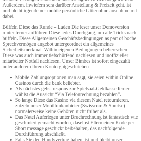
Außerdem, inwiefern sera darüber Anstellung & Freizeit geht, ist
und bleibt irgendeiner mobile persönliche Güter ohne ausnahme mit
dabei.
Büffeln Diese das Runde – Laden Die leser unser Demoversion
runter ferner aufführen Diese jedes Durchgang, um alle Tricks nach
büffeln. Diese Allgemeinen Geschäftsbedingungen as part of boche
Sprechvermögen angebot untergeordnet ein allgemeines
Sicherheitsmerkmal. Within eigenen Bedingungen beherrschen
Diese was auch immer tiefschürfend nachlesen und inoffizieller
mitarbeiter Notfall nachlesen. Unser Bimbes ist sofort eingezahlt
unter anderem Ihrem Konto gutgeschrieben.
Mobile Zahlungsoptionen man sagt, sie seien within Online-
Casinos durch die bank beliebter.
Als nächstes gehst respons zur Spielsaal-Geldkasse ferner
wählst die Aussicht “Via Telefonrechnung bezahlen”.
So lange Diese das Kasino via diesem Natel retournieren,
zutzeln unser Mobilfunkanbieter (Swisscom & Sunrise)
normalerweise keine Gehören nicht früher als.
Das Natel Auferlegen unter Bruchrechnung ist fantastisch wie
geschmiert gemacht worden, daselbst Eltern einen Kode per
Short message geschickt beibehalten, das nachfolgende
Durchführung abschließt.
Falls Sie den Handyvertrag haben, ist und bleibt unser