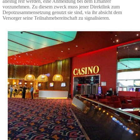
alleinig reif werden, eine Anmeldung bei dem Ernährer
vorzunehmen. Zu diesem zweck muss jener Direktlink zum
Depotzusammensetzung genutzt sie sind, via ihr absicht dem
Versorger seine Teilnahmebereitschaft zu signalisieren.