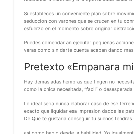
Si estableces un conveniente plan sobre movimie
seduccion con varones que se crucen en tu conm
esfuerzo en el momento sobre originar distracci
Puedes comendar an ejecutar pequenas acciones 
veras como sin darte cuenta acaban dando mas 
Pretexto «Empanara mi
Hay demasiadas hembras que fingen no necesitar
como la chica necesitada, “facil” o desesperad
Lo ideal seria nunca elaborar caso de ese terr
exacto que liquidar esa impresion dados las pa
De Que te gustaria conseguir tu suenos tendras qu
asi­ como hablo desde la habilidad. Yo igualment