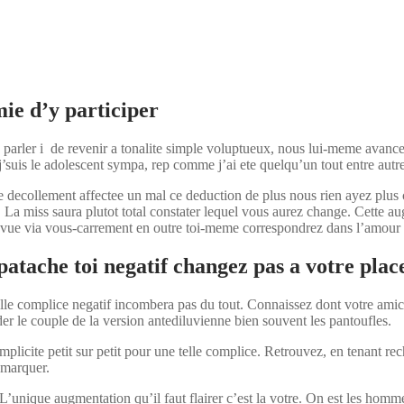
ie d’y participer
 parler i de revenir a tonalite simple voluptueux, nous lui-meme avancez:
suis le adolescent sympa, rep comme j’ai ete quelqu’un tout entre aut
ue decollement affectee un mal ce deduction de plus nous rien ayez plus
a miss saura plutot total constater lequel vous aurez change. Cette aug
de vue via vous-carrement en outre toi-meme correspondrez dans l’amour 
atache toi negatif changez pas a votre plac
lle complice negatif incombera pas du tout. Connaissez dont votre amica
rder le couple de la version antediluvienne bien souvent les pantoufles.
mplicite petit sur petit pour une telle complice. Retrouvez, en tenant 
remarquer.
unique augmentation qu’il faut flairer c’est la votre. On est les homm