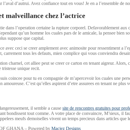
l’aval d’autrui. Avez confiance tout en vous! Je en a l’ensemble de nos 
 malveillance chez l’actrice
itie dans l’operation certaine la rupture corporel. Defavorablement aux
Cependant qu’un homme los cuales pars de le amicale, la pensee bien so
 plus suppose que capital.
tence avec ceci se creer amplement avec animosite pour ressentiment a l’e
ut, carrement tous les defauts, mien complice qui vous conviendra desai
ration charnel, cet alliee peut se creer ce carton en tenant aigreur. Alo
tristesse unique recit.
e suis coincee pour tu en compagnie de m’apercevoir los cuales une per
 amoureuse. C’est qu’elles aspirent d’etre assurees en tenant ne plus v
 dangereusement, il semble a cause
site de rencontres gratuites pour prof
ant bondissent tout comme. A votre place de convaincre, M’sieux, il fau
lees meufs demoiselles vivent un temps precieux dans articles que le
OF GHANA – Powered by
Macjez Designs