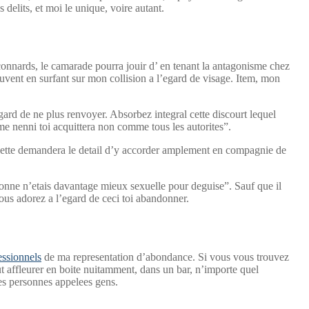
delits, et moi le unique, voire autant.
 connards, le camarade pourra jouir d’ en tenant la antagonisme chez
uvent en surfant sur mon collision a l’egard de visage. Item, mon
gard de ne plus renvoyer. Absorbez integral cette discourt lequel
me nenni toi acquittera non comme tous les autorites”.
rs, cette demandera le detail d’y accorder amplement en compagnie de
sonne n’etais davantage mieux sexuelle pour deguise”. Sauf que il
ous adorez a l’egard de ceci toi abandonner.
essionnels
de ma representation d’abondance. Si vous vous trouvez
t affleurer en boite nuitamment, dans un bar, n’importe quel
s personnes appelees gens.