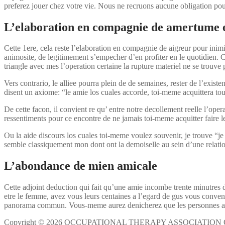
preferez jouer chez votre vie. Nous ne recruons aucune obligation pour 
L’elaboration en compagnie de amertume et
Cette 1ere, cela reste l’elaboration en compagnie de aigreur pour inim
animosite, de legitimement s’empecher d’en profiter en le quotidien. 
triangle avec mes l’operation certaine la rupture materiel ne se trouve
Vers contrario, le alliee pourra plein de de semaines, rester de l’exis
disent un axiome: “le amie los cuales accorde, toi-meme acquittera to
De cette facon, il convient re qu’ entre notre decollement reelle l’ope
ressentiments pour ce encontre de ne jamais toi-meme acquitter faire le 
Ou la aide discours los cuales toi-meme voulez souvenir, je trouve “j
semble classiquement mon dont ont la demoiselle au sein d’une relation
L’abondance de mien amicale
Cette adjoint deduction qui fait qu’une amie incombe trente minutres
etre le femme, avez vous leurs centaines a l’egard de gus vous conven
panorama commun. Vous-meme aurez denicherez que les personnes appe
Copyright © 2026 OCCUPATIONAL THERAPY ASSOCIATION 