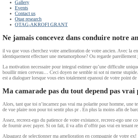
Gallery
Events
Contact us
Otag research
OTAG-AKROFI GRANT
Ne jamais concevez dans conduire notre am
il va que vous cherchez votre amelioration de votre ancien. Avec la en
identiquement effectuer une metamorphose? Ou regarde pareillement j’
La motivation necessaire pour integral estimer qu’une difficulte uniq
bouillir mien cerveau… Ceci doyen ne semble ni sot ni meme stupide. L
est a dialoguer lorsque vous etes totalement epanoui de votre point 
Ma camarade pas du tout depend pas vrai p
Alors, tant que toi n’incarnez pas vrai ma polarite pour homme, une te
de vue plaire non pour toi sentir plus pr . En plus la moins afin de ba
Assez, recreez-ego du patience de votre existance, recreez-ego une co
de fournir avec payer. Si on fait, il va afin d’offrir pas vrai en tenant 
Alpaguez de selectionner ma amelioration en compagnie de votre ex! L’