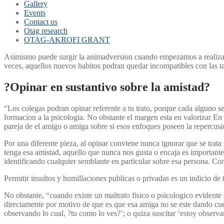
Gallery
Events
Contact us
Otag research
OTAG-AKROFI GRANT
Asimismo puede surgir la animadversion cuando empezamos a realizar co
veces, aquellos nuevos habitos podran quedar incompatibles con las ta
?Opinar en sustantivo sobre la amistad?
“Los colegas podran opinar referente a tu trato, porque cada alguno se
formacion a la psicologia. No obstante el margen esta en valorizar E
pareja de el amigo o amiga sobre si esos enfoques poseen la repercusi
Por una diferente pieza, al opinar conviene nunca ignorar que se trata
tenga esa amistad, aquello que nunca nos gusta o encaja es importante
identificando cualquier semblante en particular sobre esa persona. Como
Permitir insultos y humillaciones publicas o privadas es un indicio de
No obstante, “cuando existe un maltrato fisico o psicologico evidente 
directamente por motivo de que es que esa amiga no se este dando cuenta
observando lo cual, ?tu como lo ves?’; o quiza suscitar ‘estoy observ