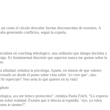
asi­ como el circulo descubre facetas desconocidas de nosotros. A
aba generando conflictos, segun la experta.
ecialista en coaching teleologico, una ordinario que integra doctrina y
amigo. Es fundamental discernir que aspectos nunca me gustan sobre la
no.
 afinidad, enfatiza la psicologa. Aparte, en mision de que valores
tuarlo no desde el punto sobre vista sobre ‘yo creo que’, sino
te repercute? ?eso seri­a lo que quieres en tu vida?
kphoto
icologica, aca me brinco protocolos”, enfatiza Paula Folch. “Lo expreso
 sobre realidad. Existen que ir directa al espinilla: ‘oye, yo estoy
omo te sientes?”.