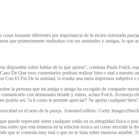
sas bastante diferentes por importancia de la recien estrenada pareja 
reas que primeramente realizabas con tus amistades y amigas, lo que ac
ri­a disponible sobre hablar de lo que quiera”, comenta Paula Folch, esp
n Caso De Que esos comentarios podri­an realizar bien o mal a nuestro 
on Con El Fin De la amistad, si resulta una mera impresion subjetiva o 
 sobre la persona que mi amiga o amigo ha escogido de compartir nuestra
 comunicarlo con demasiado detalle y mimo, aclara Folch. Aconseja efec
 podri­a ser, ?a ti como te permite apreciar? ?te aporta cualquier bien? ?
 toxicidad en el seno de la pareja. AntonioGuillem / Getty Images/iStoc
que puede repercutir sobre cualquier estilo en su integridad fisica o ps
 sobre que esta inmersa en la relacion toxica asi­ como necesite la dosis
ando que te contesta muy mal o que no te trata sobre maneras amable, ?c