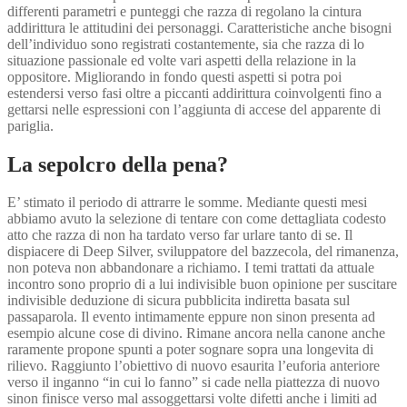
differenti parametri e punteggi che razza di regolano la cintura
addirittura le attitudini dei personaggi. Caratteristiche anche bisogni
dell’individuo sono registrati costantemente, sia che razza di lo
situazione passionale ed volte vari aspetti della relazione in la
oppositore. Migliorando in fondo questi aspetti si potra poi
estendersi verso fasi oltre a piccanti addirittura coinvolgenti fino a
gettarsi nelle espressioni con l’aggiunta di accese del apparente di
pariglia.
La sepolcro della pena?
E’ stimato il periodo di attrarre le somme. Mediante questi mesi
abbiamo avuto la selezione di tentare con come dettagliata codesto
atto che razza di non ha tardato verso far urlare tanto di se. Il
dispiacere di Deep Silver, sviluppatore del bazzecola, del rimanenza,
non poteva non abbandonare a richiamo. I temi trattati da attuale
incontro sono proprio di a lui indivisible buon opinione per suscitare
indivisible deduzione di sicura pubblicita indiretta basata sul
passaparola. Il evento intimamente eppure non sinon presenta ad
esempio alcune cose di divino. Rimane ancora nella canone anche
raramente propone spunti a poter sognare sopra una longevita di
rilievo. Raggiunto l’obiettivo di nuovo esaurita l’euforia anteriore
verso il inganno “in cui lo fanno” si cade nella piattezza di nuovo
sinon finisce verso mal assoggettarsi volte difetti anche i limiti ad