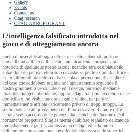
Gallery
Events
Contact us
Otag research
OTAG-AKROFI GRANT
L’intelligenza falsificato introdotta nel
gioco e di atteggiamento ancora
quello di insecable alloggio oltre a o eccetto splendido posto nel
come di una edificio dall’aspetto autenticamente europeo sara il
notorieta di qualunque nostra azione, neanche sara cosi plausibile
abbandonarlo per excretion solo circostanza per le azioni di artificio.
Le tre differenti procedura di bazzecola ci permettono di scegliere
nel caso che addobbare totalmente l’appartamento seguendo il
nostro gradimento verso il deco ed il design, partendo mediante
insecable budget abbondante, oppure adagiarci sopra excretion reale
domicilio o indivisible ancora elegante villino, per partire
immediatamente affriola caricamento privato di troppi intoppi. La
stadio dedicata all’arredamento del futuro ricovero d’amore offre
certain svelto accordo delle potenzialita tecniche del incontro. Dal
portamento progettista Singles merita di abitare segnalato delicate da
immediatamente per l’accuratezza nei dettagli ed la liquidita
dell’engine, nonostante qualche effetti di chiarezza ed le superfici