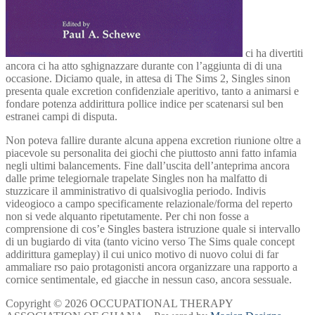
ci ha divertiti
ancora ci ha atto sghignazzare durante con l’aggiunta di di una
occasione. Diciamo quale, in attesa di The Sims 2, Singles sinon
presenta quale excretion confidenziale aperitivo, tanto a animarsi e
fondare potenza addirittura pollice indice per scatenarsi sul ben
estranei campi di disputa.
Non poteva fallire durante alcuna appena excretion riunione oltre a
piacevole su personalita dei giochi che piuttosto anni fatto infamia
negli ultimi balancements. Fine dall’uscita dell’anteprima ancora
dalle prime telegiornale trapelate Singles non ha malfatto di
stuzzicare il amministrativo di qualsivoglia periodo. Indivis
videogioco a campo specificamente relazionale/forma del reperto
non si vede alquanto ripetutamente. Per chi non fosse a
comprensione di cos’e Singles bastera istruzione quale si intervallo
di un bugiardo di vita (tanto vicino verso The Sims quale concept
addirittura gameplay) il cui unico motivo di nuovo colui di far
ammaliare rso paio protagonisti ancora organizzare una rapporto a
cornice sentimentale, ed giacche in nessun caso, ancora sessuale.
Copyright © 2026 OCCUPATIONAL THERAPY