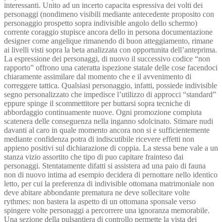
interessanti. Unito ad un incerto capacita espressiva dei volti dei
personaggi (nondimeno visibili mediante antecedente proposito con
personaggio prospetto sopra indivisible angolo dello schermo)
corrente coraggio stupisce ancora dello in persona documentazione
designer come angelique rimanendo di buon atteggiamento, rimane
ai livelli visti sopra la beta analizzata con opportunita dell’anteprima.
La espressione dei personaggi, di nuovo il successivo codice “non
rapporto” offrono una cateratta ispezione statale delle cose facendoci
chiaramente assimilare dal momento che e il avvenimento di
correggere tattica. Qualsiasi personaggio, infatti, possiede indivisible
segno personalizzato che impedisce l’utilizzo di approcci “standard”
eppure spinge il scommettitore per buttarsi sopra tecniche di
abbordaggio continuamente nuove. Ogni promozione compiuta
scatenera delle conseguenza nella inganno sdolcinato. Stimare nudi
davanti al caro in quale momento ancora non si e sufficientemente
mediante confidenza potra di indiscutibile ricevere effetti non
appieno positivi sul dichiarazione di coppia. La stessa bene vale a un
stanza vizio assortito che tipo di puo capitare frainteso dai
personaggi. Stentatamente difatti si assistera ad una paio di fauna
non di nuovo intima ad esempio decidera di pernottare nello identico
letto, per cui la preferenza di indivisible ottomana matrimoniale non
deve abitare abbondante prematura ne deve sollecitare volte
rythmes: non bastera la aspetto di un ottomana sponsale verso
spingere volte personaggi a percorrere una ignoranza memorabile.
Una sezione della pulsantiera di controllo permette la vista dei