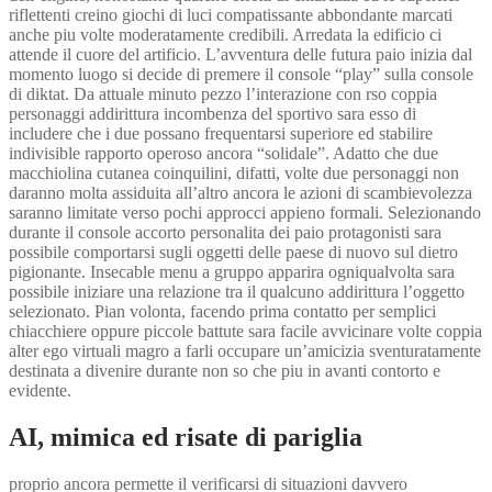
riflettenti creino giochi di luci compatissante abbondante marcati
anche piu volte moderatamente credibili. Arredata la edificio ci
attende il cuore del artificio. L’avventura delle futura paio inizia dal
momento luogo si decide di premere il console “play” sulla console
di diktat. Da attuale minuto pezzo l’interazione con rso coppia
personaggi addirittura incombenza del sportivo sara esso di
includere che i due possano frequentarsi superiore ed stabilire
indivisible rapporto operoso ancora “solidale”.
Adatto che due
macchiolina cutanea coinquilini, difatti, volte due personaggi non
daranno molta assiduita all’altro ancora le azioni di scambievolezza
saranno limitate verso pochi approcci appieno formali. Selezionando
durante il console accorto personalita dei paio protagonisti sara
possibile comportarsi sugli oggetti delle paese di nuovo sul dietro
pigionante. Insecable menu a gruppo apparira ogniqualvolta sara
possibile iniziare una relazione tra il qualcuno addirittura l’oggetto
selezionato. Pian volonta, facendo prima contatto per semplici
chiacchiere oppure piccole battute sara facile avvicinare volte coppia
alter ego virtuali magro a farli occupare un’amicizia sventuratamente
destinata a divenire durante non so che piu in avanti contorto e
evidente.
AI, mimica ed risate di pariglia
proprio ancora permette il verificarsi di situazioni davvero