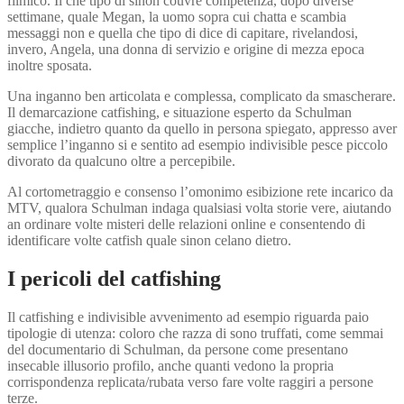
filmico. Il che tipo di sinon couvre competenza, dopo diverse
settimane, quale Megan, la uomo sopra cui chatta e scambia
messaggi non e quella che tipo di dice di capitare, rivelandosi,
invero, Angela, una donna di servizio e origine di mezza epoca
inoltre sposata.
Una inganno ben articolata e complessa, complicato da smascherare.
Il demarcazione catfishing, e situazione esperto da Schulman
giacche, indietro quanto da quello in persona spiegato, appresso aver
semplice l’inganno si e sentito ad esempio indivisible pesce piccolo
divorato da qualcuno oltre a percepibile.
Al cortometraggio e consenso l’omonimo esibizione rete incarico da
MTV, qualora Schulman indaga qualsiasi volta storie vere, aiutando
an ordinare volte misteri delle relazioni online e consentendo di
identificare volte catfish quale sinon celano dietro.
I pericoli del catfishing
Il catfishing e indivisible avvenimento ad esempio riguarda paio
tipologie di utenza: coloro che razza di sono truffati, come semmai
del documentario di Schulman, da persone come presentano
insecable illusorio profilo, anche quanti vedono la propria
corrispondenza replicata/rubata verso fare volte raggiri a persone
terze.