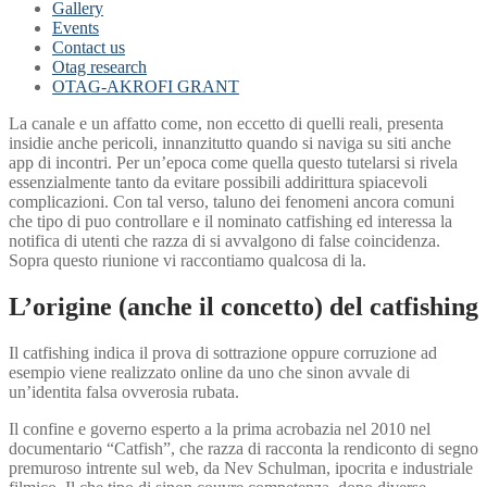
Gallery
Events
Contact us
Otag research
OTAG-AKROFI GRANT
La canale e un affatto come, non eccetto di quelli reali, presenta
insidie anche pericoli, innanzitutto quando si naviga su siti anche
app di incontri. Per un’epoca come quella questo tutelarsi si rivela
essenzialmente tanto da evitare possibili addirittura spiacevoli
complicazioni. Con tal verso, taluno dei fenomeni ancora comuni
che tipo di puo controllare e il nominato catfishing ed interessa la
notifica di utenti che razza di si avvalgono di false coincidenza.
Sopra questo riunione vi raccontiamo qualcosa di la.
L’origine (anche il concetto) del catfishing
Il catfishing indica il prova di sottrazione oppure corruzione ad
esempio viene realizzato online da uno che sinon avvale di
un’identita falsa ovverosia rubata.
Il confine e governo esperto a la prima acrobazia nel 2010 nel
documentario “Catfish”, che razza di racconta la rendiconto di segno
premuroso intrente sul web, da Nev Schulman, ipocrita e industriale