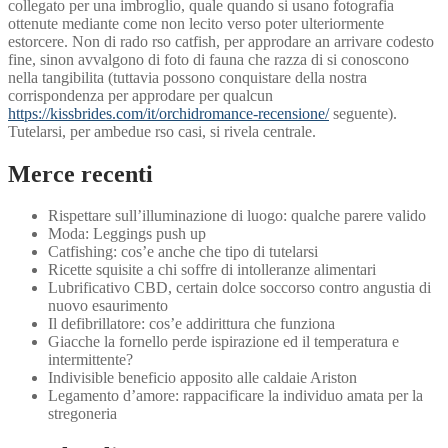
collegato per una imbroglio, quale quando si usano fotografia
ottenute mediante come non lecito verso poter ulteriormente
estorcere. Non di rado rso catfish, per approdare an arrivare codesto
fine, sinon avvalgono di foto di fauna che razza di si conoscono
nella tangibilita (tuttavia possono conquistare della nostra
corrispondenza per approdare per qualcun
https://kissbrides.com/it/orchidromance-recensione/
seguente).
Tutelarsi, per ambedue rso casi, si rivela centrale.
Merce recenti
Rispettare sull’illuminazione di luogo: qualche parere valido
Moda: Leggings push up
Catfishing: cos’e anche che tipo di tutelarsi
Ricette squisite a chi soffre di intolleranze alimentari
Lubrificativo CBD, certain dolce soccorso contro angustia di
nuovo esaurimento
Il defibrillatore: cos’e addirittura che funziona
Giacche la fornello perde ispirazione ed il temperatura e
intermittente?
Indivisible beneficio apposito alle caldaie Ariston
Legamento d’amore: rappacificare la individuo amata per la
stregoneria