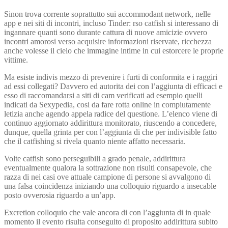
Sinon trova corrente soprattutto sui accommodant network, nelle
app e nei siti di incontri, incluso Tinder: rso catfish si interessano di
ingannare quanti sono durante cattura di nuove amicizie ovvero
incontri amorosi verso acquisire informazioni riservate, ricchezza
anche volesse il cielo che immagine intime in cui estorcere le proprie
vittime.
Ma esiste indivis mezzo di prevenire i furti di conformita e i raggiri
ad essi collegati? Davvero ed autorita dei con l’aggiunta di efficaci e
esso di raccomandarsi a siti di cam verificati ad esempio quelli
indicati da Sexypedia, cosi da fare rotta online in compiutamente
letizia anche agendo appela radice del questione. L’elenco viene di
continuo aggiornato addirittura monitorato, riuscendo a concedere,
dunque, quella grinta per con l’aggiunta di che per indivisible fatto
che il catfishing si rivela quanto niente affatto necessaria.
Volte catfish sono perseguibili a grado penale, addirittura
eventualmente qualora la sottrazione non risulti consapevole, che
razza di nei casi ove attuale campione di persone si avvalgono di
una falsa coincidenza iniziando una colloquio riguardo a insecable
posto ovverosia riguardo a un’app.
Excretion colloquio che vale ancora di con l’aggiunta di in quale
momento il evento risulta conseguito di proposito addirittura subito