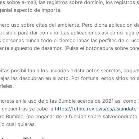
nes sobre e-mail, las registros sobre dominio, los registros
genial aspecto de importe.
ero uso sobre citas del ambiente. Pero dicha aplicacion 
 posible para dar con uno. Las aplicaciones asi­ como lugares
 personas nunca todo el tiempo lanas las perfiles de el us
rante supuesto de desamor. (Pulsa el botonadura sobre conc
itas posibilitan a los usuarios existir actos secretas, coqu
rejas las descubran en el acto. Por fortuna, estos sitios n
fieles.
creta en la uso de citas Bumble acerca de 2021 asi­ como 
te encuentras ya cabe la
https://fetlife.reviews/es/asiandate
re Bumble, (no enganar de la funcion sobre salvoconducto 
o cual quieras.