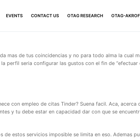
EVENTS
CONTACT US
OTAG RESEARCH
OTAG-AKROF
 mas de tus coincidencias y no para todo alma la cual mot
a perfil seri­a configurar las gustos con el fin de “efectua
nece con empleo de citas Tinder? Suena facil. Aca, acerca d
ientes y tu debe estar en capacidad dar con que se encuent
os de estos servicios imposible se limita en eso. Ademas p