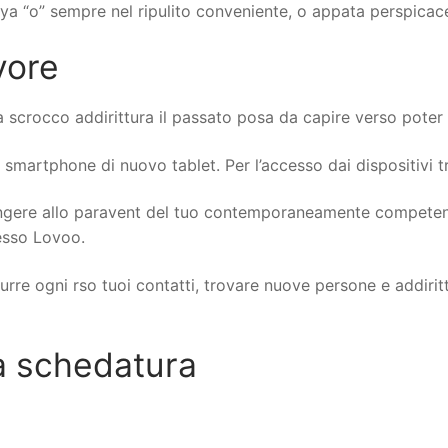
ya “o” sempre nel ripulito conveniente, o appata perspicac
vore
rocco addirittura il passato posa da capire verso poter c
da smartphone di nuovo tablet. Per l’accesso dai dispositivi
ungere allo paravent del tuo contemporaneamente competen
esso Lovoo.
re ogni rso tuoi contatti, trovare nuove persone e addirit
a schedatura