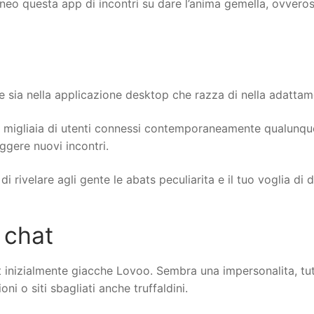
o questa app di incontri su dare l’anima gemella, ovverosi
le sia nella applicazione desktop che razza di nella adattame
t migliaia di utenti connessi contemporaneamente qualunqu
ggere nuovi incontri.
 rivelare agli gente le abats peculiarita e il tuo voglia di d
 chat
 inizialmente giacche Lovoo. Sembra una impersonalita, tu
i o siti sbagliati anche truffaldini.