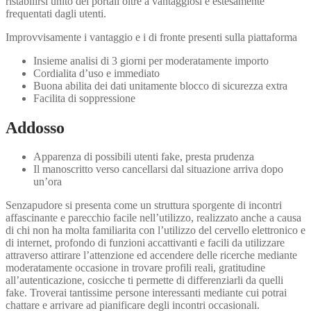
ristabilirsi unito dei portali oltre a vantaggiosi e estesamente
frequentati dagli utenti.
Improvvisamente i vantaggio e i di fronte presenti sulla piattaforma
Insieme analisi di 3 giorni per moderatamente importo
Cordialita d’uso e immediato
Buona abilita dei dati unitamente blocco di sicurezza extra
Facilita di soppressione
Addosso
Apparenza di possibili utenti fake, presta prudenza
Il manoscritto verso cancellarsi dal situazione arriva dopo
un’ora
Senzapudore si presenta come un struttura sporgente di incontri
affascinante e parecchio facile nell’utilizzo, realizzato anche a causa
di chi non ha molta familiarita con l’utilizzo del cervello elettronico e
di internet, profondo di funzioni accattivanti e facili da utilizzare
attraverso attirare l’attenzione ed accendere delle ricerche mediante
moderatamente occasione in trovare profili reali, gratitudine
all’autenticazione, cosicche ti permette di differenziarli da quelli
fake. Troverai tantissime persone interessanti mediante cui potrai
chattare e arrivare ad pianificare degli incontri occasionali.