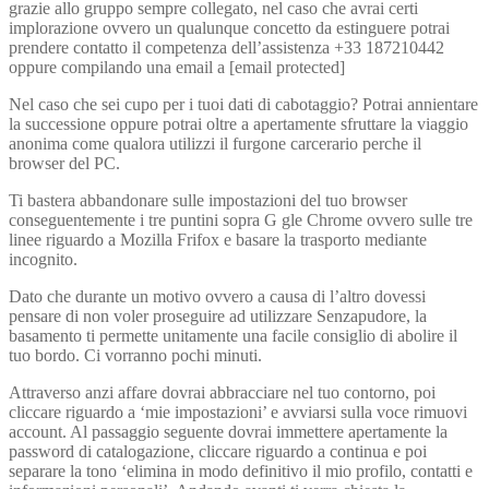
grazie allo gruppo sempre collegato, nel caso che avrai certi
implorazione ovvero un qualunque concetto da estinguere potrai
prendere contatto il competenza dell’assistenza +33 187210442
oppure compilando una email a [email protected]
Nel caso che sei cupo per i tuoi dati di cabotaggio? Potrai annientare
la successione oppure potrai oltre a apertamente sfruttare la viaggio
anonima come qualora utilizzi il furgone carcerario perche il
browser del PC.
Ti bastera abbandonare sulle impostazioni del tuo browser
conseguentemente i tre puntini sopra G gle Chrome ovvero sulle tre
linee riguardo a Mozilla Frifox e basare la trasporto mediante
incognito.
Dato che durante un motivo ovvero a causa di l’altro dovessi
pensare di non voler proseguire ad utilizzare Senzapudore, la
basamento ti permette unitamente una facile consiglio di abolire il
tuo bordo. Ci vorranno pochi minuti.
Attraverso anzi affare dovrai abbracciare nel tuo contorno, poi
cliccare riguardo a ‘mie impostazioni’ e avviarsi sulla voce rimuovi
account. Al passaggio seguente dovrai immettere apertamente la
password di catalogazione, cliccare riguardo a continua e poi
separare la tono ‘elimina in modo definitivo il mio profilo, contatti e