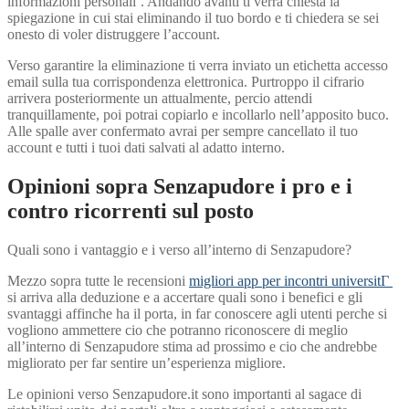
informazioni personali’. Andando avanti ti verra chiesta la
spiegazione in cui stai eliminando il tuo bordo e ti chiedera se sei
onesto di voler distruggere l’account.
Verso garantire la eliminazione ti verra inviato un etichetta accesso
email sulla tua corrispondenza elettronica. Purtroppo il cifrario
arrivera posteriormente un attualmente, percio attendi
tranquillamente, poi potrai copiarlo e incollarlo nell’apposito buco.
Alle spalle aver confermato avrai per sempre cancellato il tuo
account e tutti i tuoi dati salvati al adatto interno.
Opinioni sopra Senzapudore i pro e i
contro ricorrenti sul posto
Quali sono i vantaggio e i verso all’interno di Senzapudore?
Mezzo sopra tutte le recensioni
migliori app per incontri universitГ
si arriva alla deduzione e a accertare quali sono i benefici e gli
svantaggi affinche ha il porta, in far conoscere agli utenti perche si
vogliono ammettere cio che potranno riconoscere di meglio
all’interno di Senzapudore stima ad prossimo e cio che andrebbe
migliorato per far sentire un’esperienza migliore.
Le opinioni verso Senzapudore.it sono importanti al sagace di