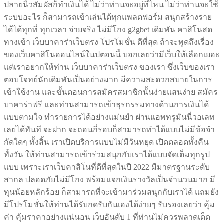
ปลายนิ้วสัมผัสก็ทำเงินได้ ไม่ว่าท่านจะอยู่ที่ไหน ไม่ว่าท่านจะใช้
ระบบอะไร ก็สามารถเข้าเล่นได้ทุกแพลตฟอร์ม สนุกสร้างราย
ได้ได้ทุกที่ ทุกเวลา จ่ายจริง ไม่มีโกง g2gbet เดิมพัน คาสิโนสด
ทางเข้า เว็บบาคาร่าเว็บตรง โปรโมชั่น ดีที่สุด ถ้าจะพูดถึงเรื่อง
ของเว็บคาสิโนออนไลน์ในปตอนนี้ บอกเลยว่ามีเว็บให้เลือกเยอะ
แต่เราอยากให้ท่าน เว็บบาคาร่าเว็บตรง ของเรา ซึ่งเว็บของเรา
ตอบโจทย์นักเดิมพันเป็นอย่างมาก มีความสะดวกสบายในการ
เข้าใช้งาน และขั้นตอนการสมัครสมาชิกนั้นง่ายแสนง่าย สมัคร
บาคาร่าฟรี และท่านสามารถเข้าธุรกรรมทางด้านการเงินได้
แบบตามใจ ทำรายการได้อย่างแม่นยำ ผ่านแอพทรูมันนี่วอเลท
เลยได้ทันที จะฝาก จะถอนกี่รอบก็สามารถทำได้แบบไม่มีข้อจำ
กัดใดๆ ทั้งสิ้น เราเปิดบริการแบบไม่มีวันหยุด เปิดตลอดทั้งคืน
ทั้งวัน ให้ท่านสามารถเข้าร่วมสนุกกับเราได้แบบจัดเต็มทุกรูป
แบบ เพราะเราเว็บคาสิโนที่ดีที่สุดในปี 2022 มีมาตรฐานระดับ
สากล ปลอดภัยไม่มีโกง พร้อมแจกเงินรางวัลเป็นจำนวนมาก มี
ทุนน้อยหลักร้อย ก็สามารถที่จะเข้ามาร่วมสนุกกับเราได้ แถมยัง
มีโปรโมชั่นให้ท่านได้รับกดรับกันเองได้ง่ายๆ รับรองเลยว่า คุ้ม
ค่า คุ้มราคาอย่างแน่นอน เว็บอันดับ 1 ที่ท่านไม่ควรพลาดเด็ด