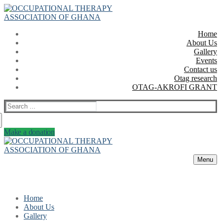
Skip
Menu
Close
to
content
Home
About Us
Gallery
Events
Contact us
Otag research
OTAG-AKROFI GRANT
Search
for:
Make a donation
Menu
Home
About Us
Gallery