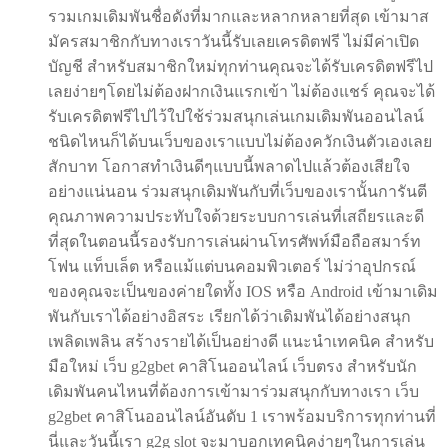
รวมเกมเดิมพันชื่อดังที่มากและหลากหลายที่สุด เข้ามาส
มัครสมาชิกกับทางเราวันนี้รับเลยเครดิตฟรี ไม่มีค่าเปิด
บัญชี สำหรับสมาชิกใหม่ทุกท่านคุณจะได้รับเครดิตฟรีไป
เลยง่ายๆโดยไม่ต้องฝากเงินแรกเข้า ไม่ต้องแชร์ คุณจะได้
รับเครดิตฟรีไปไว้ใปใช้ร่วมสนุกเล่นเกมเดิมพันออนไลน์
ชนิดไหนก็ได้บนเว็บของเราแบบไม่ต้องควักเงินตัวเองเลย
สักบาท โอกาสทำเงินดีๆแบบนี้พลาดไปแล้วต้องเสียใจ
อย่างแน่นอน ร่วมสนุกเดิมพันกับที่เว็บของเรานั้นการันตี
คุณภาพความประทับใจด้วยระบบการเล่นที่เสถียรและดี
ที่สุดในตอนนี้รองรับการเล่นผ่านโทรศัพท์มือถือสมาร์ท
โฟน แท็บเล็ต หรือแม้แต่บนคอมพิวเตอร์ ไม่ว่าอุปกรณ์
ของคุณจะเป็นของค่ายใดทั้ง IOS หรือ Android เข้ามาเดิม
พันกับเราได้อย่างอิสระ เรียกได้ว่าเดิมพันได้อย่างสนุก
เพลิดเพลิน สร้างรายได้เป็นอย่างดี แนะนำเทคนิค สำหรับ
มือใหม่ เว็บ g2gbet คาสิโนออนไลน์ เว็บตรง สำหรับนัก
เดิมพันคนไหนที่ต้องการเข้ามาร่วมสนุกกับทางเรา เว็บ
g2gbet คาสิโนออนไลน์อันดับ 1 เราพร้อมบริการทุกท่านที่
นี่และวันนี้เรา g2g slot จะมาบอกเทคนิคง่ายๆในการเล่น