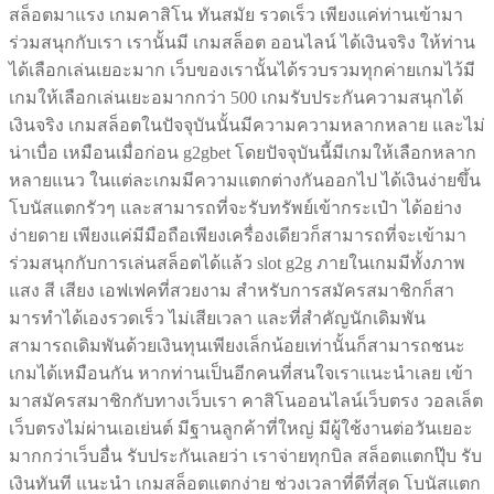
สล็อตมาแรง เกมคาสิโน ทันสมัย รวดเร็ว เพียงแค่ท่านเข้ามา
ร่วมสนุกกับเรา เรานั้นมี เกมสล็อต ออนไลน์ ได้เงินจริง ให้ท่าน
ได้เลือกเล่นเยอะมาก เว็บของเรานั้นได้รวบรวมทุกค่ายเกมไว้มี
เกมให้เลือกเล่นเยะอมากกว่า 500 เกมรับประกันความสนุกได้
เงินจริง เกมสล็อตในปัจจุบันนั้นมีความความหลากหลาย และไม่
น่าเบื่อ เหมือนเมื่อก่อน g2gbet โดยปัจจุบันนี้มีเกมให้เลือกหลาก
หลายแนว ในแต่ละเกมมีความแตกต่างกันออกไป ได้เงินง่ายขึ้น
โบนัสแตกรัวๆ และสามารถที่จะรับทรัพย์เข้ากระเป๋า ได้อย่าง
ง่ายดาย เพียงแค่มีมือถือเพียงเครื่องเดียวก็สามารถที่จะเข้ามา
ร่วมสนุกกับการเล่นสล็อตได้แล้ว slot g2g ภายในเกมมีทั้งภาพ
แสง สี เสียง เอฟเฟคที่สวยงาม สำหรับการสมัครสมาชิกก็สา
มารทำได้เองรวดเร็ว ไม่เสียเวลา และที่สำคัญนักเดิมพัน
สามารถเดิมพันด้วยเงินทุนเพียงเล็กน้อยเท่านั้นก็สามารถชนะ
เกมได้เหมือนกัน หากท่านเป็นอีกคนที่สนใจเราแนะนำเลย เข้า
มาสมัครสมาชิกกับทางเว็บเรา คาสิโนออนไลน์เว็บตรง วอลเล็ต
เว็บตรงไม่ผ่านเอเย่นต์ มีฐานลูกค้าที่ใหญ่ มีผู้ใช้งานต่อวันเยอะ
มากกว่าเว็บอื่น รับประกันเลยว่า เราจ่ายทุกบิล สล็อตแตกปุ๊บ รับ
เงินทันที แนะนำ เกมสล็อตแตกง่าย ช่วงเวลาที่ดีที่สุด โบนัสแตก