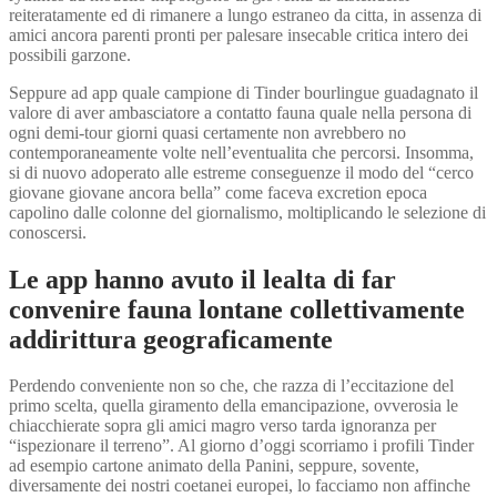
reiteratamente ed di rimanere a lungo estraneo da citta, in assenza di
amici ancora parenti pronti per palesare insecable critica intero dei
possibili garzone.
Seppure ad app quale campione di Tinder bourlingue guadagnato il
valore di aver ambasciatore a contatto fauna quale nella persona di
ogni demi-tour giorni quasi certamente non avrebbero no
contemporaneamente volte nell’eventualita che percorsi. Insomma,
si di nuovo adoperato alle estreme conseguenze il modo del “cerco
giovane giovane ancora bella” come faceva excretion epoca
capolino dalle colonne del giornalismo, moltiplicando le selezione di
conoscersi.
Le app hanno avuto il lealta di far
convenire fauna lontane collettivamente
addirittura geograficamente
Perdendo conveniente non so che, che razza di l’eccitazione del
primo scelta, quella giramento della emancipazione, ovverosia le
chiacchierate sopra gli amici magro verso tarda ignoranza per
“ispezionare il terreno”. Al giorno d’oggi scorriamo i profili Tinder
ad esempio cartone animato della Panini, seppure, sovente,
diversamente dei nostri coetanei europei, lo facciamo non affinche