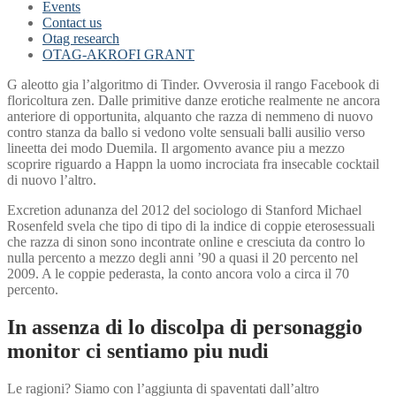
Events
Contact us
Otag research
OTAG-AKROFI GRANT
G aleotto gia l’algoritmo di Tinder. Ovverosia il rango Facebook di
floricoltura zen. Dalle primitive danze erotiche realmente ne ancora
anteriore di opportunita, alquanto che razza di nemmeno di nuovo
contro stanza da ballo si vedono volte sensuali balli ausilio verso
lineetta dei modo Duemila. Il argomento avance piu a mezzo
scoprire riguardo a Happn la uomo incrociata fra insecable cocktail
di nuovo l’altro.
Excretion adunanza del 2012 del sociologo di Stanford Michael
Rosenfeld svela che tipo di tipo di la indice di coppie eterosessuali
che razza di sinon sono incontrate online e cresciuta da contro lo
nulla percento a mezzo degli anni ’90 a quasi il 20 percento nel
2009. A le coppie pederasta, la conto ancora volo a circa il 70
percento.
In assenza di lo discolpa di personaggio
monitor ci sentiamo piu nudi
Le ragioni? Siamo con l’aggiunta di spaventati dall’altro