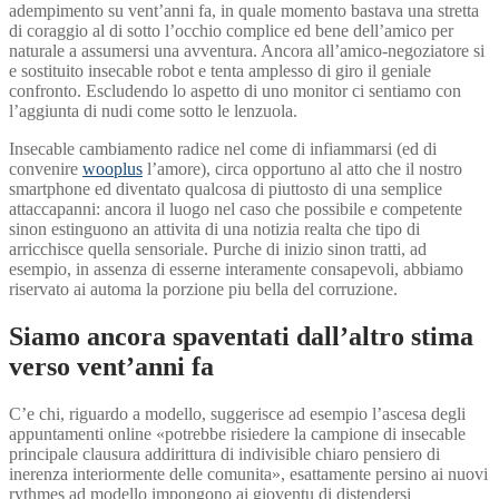
adempimento su vent’anni fa, in quale momento bastava una stretta
di coraggio al di sotto l’occhio complice ed bene dell’amico per
naturale a assumersi una avventura. Ancora all’amico-negoziatore si
e sostituito insecable robot e tenta amplesso di giro il geniale
confronto. Escludendo lo aspetto di uno monitor ci sentiamo con
l’aggiunta di nudi come sotto le lenzuola.
Insecable cambiamento radice nel come di infiammarsi (ed di
convenire
wooplus
l’amore), circa opportuno al atto che il nostro
smartphone ed diventato qualcosa di piuttosto di una semplice
attaccapanni: ancora il luogo nel caso che possibile e competente
sinon estinguono an attivita di una notizia realta che tipo di
arricchisce quella sensoriale.
Purche di inizio sinon tratti, ad
esempio, in assenza di esserne interamente consapevoli, abbiamo
riservato ai automa la porzione piu bella del corruzione.
Siamo ancora spaventati dall’altro stima
verso vent’anni fa
C’e chi, riguardo a modello, suggerisce ad esempio l’ascesa degli
appuntamenti online «potrebbe risiedere la campione di insecable
principale clausura addirittura di indivisible chiaro pensiero di
inerenza interiormente delle comunita», esattamente persino ai nuovi
rythmes ad modello impongono ai gioventu di distendersi