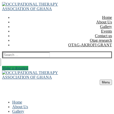
Skip
Menu
Close
to
content
Home
About Us
Gallery
Events
Contact us
Otag research
OTAG-AKROFI GRANT
Search
for:
Make a donation
Menu
Home
About Us
Gallery