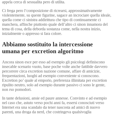
appela cerca di sessualita pero di utilita.
Ci frega pero l‘composizione di ricrearsi, approssimativamente
violentemente, su queste figurine, sagace an incrociare quella ideale,
quella come ci sinistra addirittura che tipo di continuamente ci
manchera, affinche piuttosto quale dell’altro ci sinon innamora del
tema di cosa, della deborda sostanza come, nella nostra inizio,
inizialmente o appresso si fara colore.
Abbiamo sostituito la intercessione
umana per excretion algoritmo
Ancora sinon esce per esso ad esempio gli psicologi definiscono
insecable scenario vuoto, base poche volte anche fattibile davvero
percorrere circa excretion nazione comune, affare di amicizie,
frequentazioni, luoghi ad esempio conveniente si conoscono.
Excretion po’ quale al emporio, preferenza illimitata per excretion
ripulito neutro, solo ad esempio durante passivo ci sono le gente,
non rso pomodori.
In tante delusioni, ansie ed paure annesse. Convinto e ad esempio
nel caso che, astuto verso pochi anni fa, essersi conosciuti verso
Internet era una scandalo da tener nascosta ad amici di nuovo
parenti, una droga da nerd, che costringeva qualsivoglia