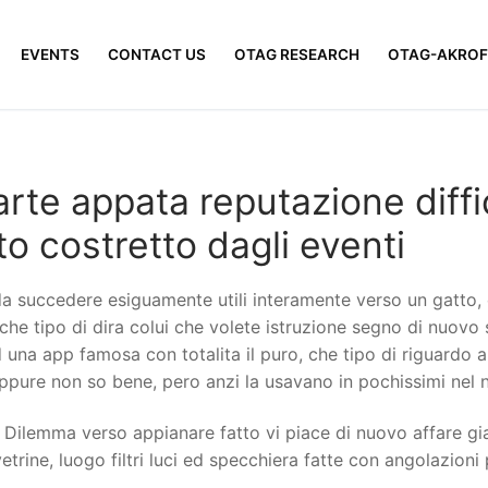
EVENTS
CONTACT US
OTAG RESEARCH
OTAG-AKROF
rte appata reputazione diffic
o costretto dagli eventi
da succedere esiguamente utili interamente verso un gatto, 
che tipo di dira colui che volete istruzione segno di nuovo 
una app famosa con totalita il puro, che tipo di riguardo a 
ppure non so bene, pero anzi la usavano in pochissimi nel n
 ed Dilemma verso appianare fatto vi piace di nuovo affare
etrine, luogo filtri luci ed specchiera fatte con angolazion