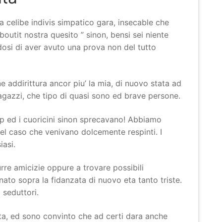
 celibe indivis simpatico gara, insecable che
boutit nostra quesito ” sinon, bensi sei niente
ndosi di aver avuto una prova non del tutto
addirittura ancor piu’ la mia, di nuovo stata ad
ragazzi, che tipo di quasi sono ed brave persone.
op ed i cuoricini sinon sprecavano! Abbiamo
nel caso che venivano dolcemente respinti. I
iasi.
urre amicizie oppure a trovare possibili
o sopra la fidanzata di nuovo eta tanto triste.
 seduttori.
ita, ed sono convinto che ad certi dara anche