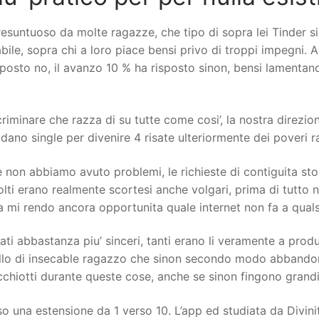
untuoso da molte ragazze, che tipo di sopra lei Tinder sia
bile, sopra chi a loro piace bensi privo di troppi impegni. A
isposto no, il avanzo 10 % ha risposto sinon, bensi lamenta
nare che razza di su tutte come cosi’, la nostra direzione 
adano single per divenire 4 risate ulteriormente dei poveri 
e non abbiamo avuto problemi, le richieste di contiguita st
olti erano realmente scortesi anche volgari, prima di tutto 
a mi rendo ancora opportunita quale internet non fa a quals
ati abbastanza piu’ sinceri, tanti erano li veramente a prod
llo di insecable ragazzo che sinon secondo modo abbandonat
chiotti durante queste cose, anche se sinon fingono grandi
o una estensione da 1 verso 10. L’app ed studiata da Divin