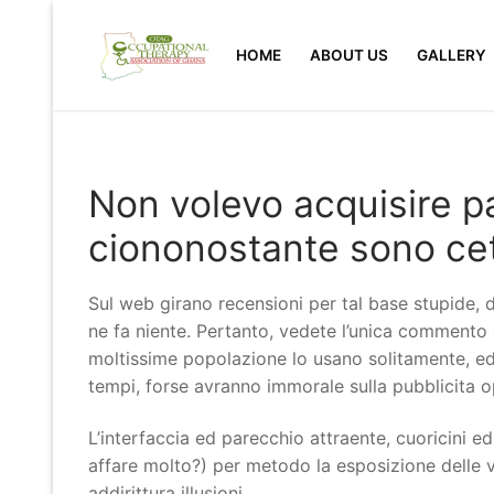
Skip
to
HOME
ABOUT US
GALLERY
content
Non volevo acquisire pa
ciononostante sono cet
Sul web girano recensioni per tal base stupide, 
ne fa niente. Pertanto, vedete l’unica commento 
moltissime popolazione lo usano solitamente, ed 
tempi, forse avranno immorale sulla pubblicita o
L’interfaccia ed parecchio attraente, cuoricini
affare molto?) per metodo la esposizione delle v
addirittura illusioni.