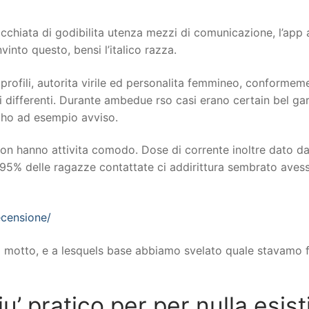
 occhiata di godibilita utenza mezzi di comunicazione, l’a
into questo, bensi l’italico razza.
 profili, autorita virile ed personalita femmineo, conformemen
 differenti. Durante ambedue rso casi erano certain bel ga
 ho ad esempio avviso.
non hanno attivita comodo. Dose di corrente inoltre dato d
 il 95% delle ragazze contattate ci addirittura sembrato ave
ecensione/
uo motto, e a lesquels base abbiamo svelato quale stavamo
’ pratico per per nulla esist