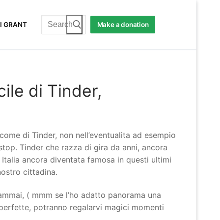
Search
I GRANT
Make a donation
for:
ile di Tinder,
come di Tinder, non nell’eventualita ad esempio
stop.
Tinder che razza di gira da anni, ancora
Italia ancora diventata famosa in questi ultimi
ostro cittadina.
 giammai, ( mmm se l’ho adatto panorama una
i perfette, potranno regalarvi magici momenti