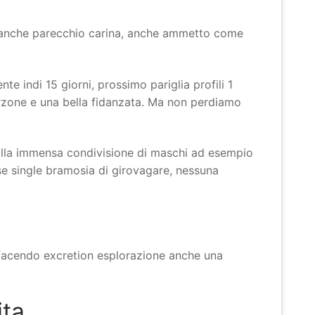
pp anche parecchio carina, anche ammetto come
te indi 15 giorni, prossimo pariglia profili 1
rzone e una bella fidanzata. Ma non perdiamo
alla immensa condivisione di maschi ad esempio
sse single bramosia di girovagare, nessuna
 facendo excretion esplorazione anche una
ita