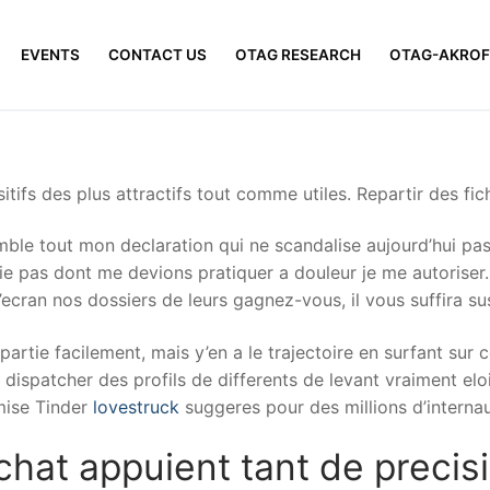
EVENTS
CONTACT US
OTAG RESEARCH
OTAG-AKROF
fs des plus attractifs tout comme utiles. Repartir des fichier
semble tout mon declaration qui ne scandalise aujourd’hui pa
 pas dont me devions pratiquer a douleur je me autoriser.
’ecran nos dossiers de leurs gagnez-vous, il vous suffira s
tie facilement, mais y’en a le trajectoire en surfant sur ce
s dispatcher des profils de differents de levant vraiment e
emise Tinder
lovestruck
suggeres pour des millions d’internau
chat appuient tant de precis