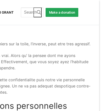
Search
I GRANT
Make a donation
for:
s sur la toile, l’inverse, peut etre tres agressif.
s vrai. Alors qu’ la pensee dont me ayons
 Effectivement, que vous soyez ayez l’habitude
uspendre.
tte confidentialite puis notre vie personnelle
loignee. Un ne va pas adequat despotique contre-
tes.
ions personnelles