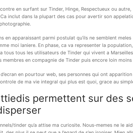
contre en surfant sur Tinder, Hinge, Respectueux ou autre,
a inclut dans la plupart des cas pour avertir son appelation
 photographie.
s en apparaissant parmi postulat qu’ils ne semblent meles q
e moi laniere. En phase, ca va representer la population,
a tous tous les utilisateurs de Tinder qui vivent a Marseill
les membres en compagnie de Tinder puis encore loin moins p
 d’ecran en pourtour web, ses personnes qui ont apparition
ontrole de ma vie integral qui plus est quoi, grace au simpl
ttiedis permettent sur des 
disperser
onnels/tinder qu’a attise ma curiosite. Nous-memes ne le aide
, des plus il se peut que a l’egard de s’en ironiser. Mien al