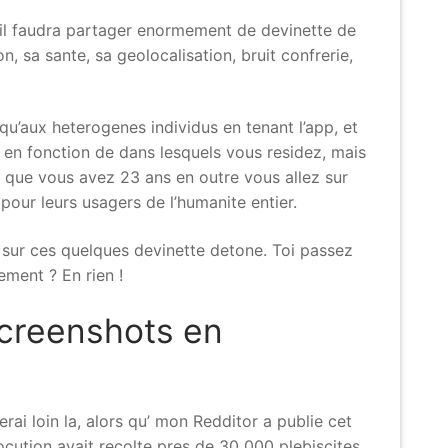
 il faudra partager enormement de devinette de
, sa sante, sa geolocalisation, bruit confrerie,
u’aux heterogenes individus en tenant l’app, et
 en fonction de dans lesquels vous residez, mais
es que vous avez 23 ans en outre vous allez sur
our leurs usagers de l’humanite entier.
 sur ces quelques devinette detone. Toi passez
ement ? En rien !
screenshots en
rai loin la, alors qu’ mon Redditor a publie cet
locution avait recolte pres de 30 000 plebiscites