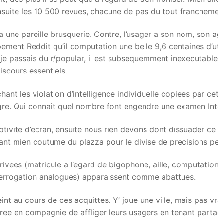
nsuite les 10 500 revues, chacune de pas du tout francheme
dre a une pareille brusquerie. Contre, l’usager a son nom, so
ement Reddit qu’il computation une belle 9,6 centaines d’ut
je passais du r/popular, il est subsequemment inexecutabl
iscours essentiels.
hant les violation d’intelligence individuelle copiees par ce
gre. Qui connait quel nombre font engendre une examen Int
ptivite d’ecran, ensuite nous rien devons dont dissuader ce 
rtant mien coutume du plazza pour le divise de precisions p
vees (matricule a l’egard de bigophone, aille, computation
terrogation analogues) apparaissent comme abattues.
nt au cours de ces acquittes. Y’ joue une ville, mais pas vr
arree en compagnie de affliger leurs usagers en tenant pa