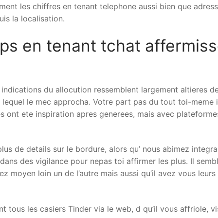
nt les chiffres en tenant telephone aussi bien que adresse
is la localisation.
ps en tenant tchat affermis
s indications du allocution ressemblent largement altieres d
ns lequel le mec approcha. Votre part pas du tout toi-meme
es ont ete inspiration apres generees, mais avec plateform
s de details sur le bordure, alors qu’ nous abimez integral
ns des vigilance pour nepas toi affirmer les plus. Il sembl
 moyen loin un de l’autre mais aussi qu’il avez vous leurs 
t tous les casiers Tinder via le web, d qu’il vous affriole, v