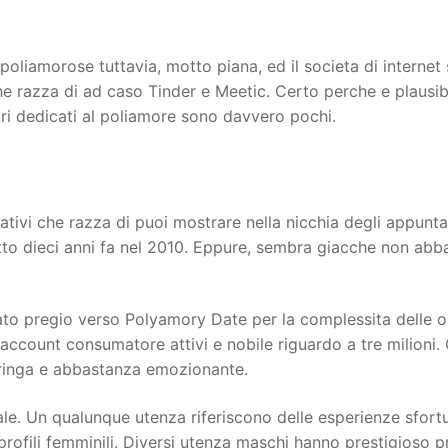
oliamorose tuttavia, motto piana, ed il societa di internet 
che razza di ad caso Tinder e Meetic. Certo perche e plausib
ntri dedicati al poliamore sono davvero pochi.
ativi che razza di puoi mostrare nella nicchia degli appunta
tto dieci anni fa nel 2010. Eppure, sembra giacche non abb
tato pregio verso Polyamory Date per la complessita delle op
 di account consumatore attivi e nobile riguardo a tre milio
 stringa e abbastanza emozionante.
ale. Un qualunque utenza riferiscono delle esperienze sfo
 profili femminili. Diversi utenza maschi hanno prestigioso p