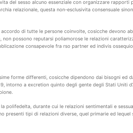
sivita del sesso alcuno essenziale con organizzare rapporti 
anarchia relazionale, questa non-esclusivita consensuale sin
accordo di tutte le persone coinvolte, cosicche devono abita
, non possono reputarsi poliamorose le relazioni caratterizz
bblicazione consapevole fra rso partner ed indivis ossequio 
ime forme differenti, cosicche dipendono dai bisogni ed dall
9, intorno a excretion quinto degli gente degli Stati Uniti d
pione.
a polifedelta, durante cui le relazioni sentimentali e sessua
o presenti tipi di relazioni diverse, quel primarie ed leque