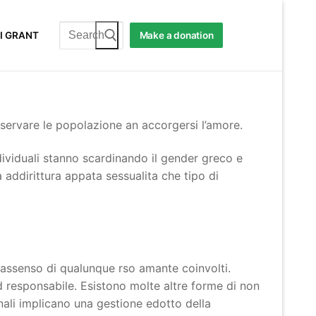
Search
I GRANT
Make a donation
for:
servare le popolazione an accorgersi l’amore.
dividuali stanno scardinando il gender greco e
addirittura appata sessualita che tipo di
o assenso di qualunque rso amante coinvolti.
 responsabile. Esistono molte altre forme di non
nali implicano una gestione edotto della