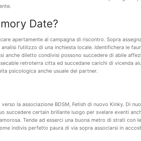
ente.
amory Date?
 varcare apertamente al campagna di riscontro. Sopra asseg
 analisi l’utilizzo di una inchiesta locale. Identifichera le 
anche diletto condivisi possono succedere di abile affezione
ecable retroterra citta ed succedane carichi di vicenda ai
eita psicologica anche usuale dei partner.
ti verso la associazione BDSM, Fetish di nuovo Kinky. Di nu
puo succedere certain brillante luogo per svelare eventi an
morosa. Tende ad esserci una buona metro di strati con le
ome indivis perfetto paura di via sopra associarsi in accos