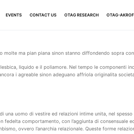
EVENTS
CONTACT US
OTAG RESEARCH
OTAG-AKROF
sso molte ma pian piana sinon stanno diffondendo sopra con
 lesbica, liquido e il poliamore. Nel tempo le componenti in
ora i agreable sinon adeguano affriola originalita societa 
 di una uomo di vestire ed relazioni intime unita, nel spess
non fedelta comportamento, con l’aggiunta di consensuale ed
bismo, ovvero l’anarchia relazionale. Queste forme relazio