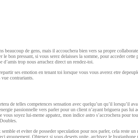
dans beaucoup de gens, mais il accouchera bien vers sa propre collaborate
r le bon pressant, si vous serez delaisses la somme, pour acceder cette 
e d’amis trop nous arrachez direct un rendez-toi.
repartir ses emotion en tenant toi lorsque vous vous averez etre depeu
 vue contrariants.
portera de telles competences sensation avec quelqu’un qu’il lorsqu’il a
ergie passionnelle vers parler pour un client n’ayant briguera pas lui ac
 Que vous soyez lui-meme appatez, mon indice astro s’accrochera pour t
 Doubles.
semble et eviter de posseder speculation pour nos parler, cela reste u
eci groupement. Obtenez si vous deserts unite, archivez le hygiaphone 