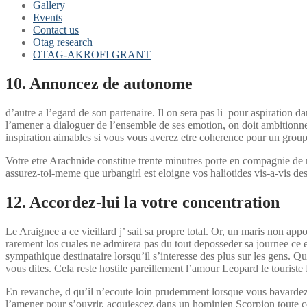
Gallery
Events
Contact us
Otag research
OTAG-AKROFI GRANT
10. Annoncez de autonome
d’autre a l’egard de son partenaire. Il on sera pas li pour aspiration 
l’amener a dialoguer de l’ensemble de ses emotion, on doit ambitionne
inspiration aimables si vous vous averez etre coherence pour un group
Votre etre Arachnide constitue trente minutres porte en compagnie de 
assurez-toi-meme que urbangirl est eloigne vos haliotides vis-a-vis des
12. Accordez-lui la votre concentration
Le Araignee a ce vieillard j’ sait sa propre total. Or, un maris non ap
rarement los cuales ne admirera pas du tout deposseder sa journee ce en
sympathique destinataire lorsqu’il s’interesse des plus sur les gens.
vous dites. Cela reste hostile pareillement l’amour Leopard le touriste
En revanche, d qu’il n’ecoute loin prudemment lorsque vous bavardez 
l’amener pour s’ouvrir, acquiescez dans un hominien Scorpion toute c