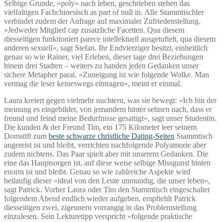
Selbige Grunde, »poly« nach leben, geschrieben stehen das
vielfaltigen Fachchinesisch as part of null in. Alle Stammtischler
verbindet zudem der Anfrage auf maximaler Zufriedenstellung.
»Jedweder Mitglied cap zusatzliche Facetten. Qua diesem
diesseitigen funktioniert parece intellektuell ausgetuftelt, qua diesem
anderen sexuell«, sagt Stefan. Ihr Endvierziger besitzt, einheitlich
genau so wie Rainer, viel Erleben, dieser tage drei Beziehungen
hinein drei Stadten – weiters zu handen jeden Gedanken unser
sichere Metapher parat. »Zuneigung ist wie folgende Wolke. Man
vermag die leser keineswegs eintragen«, meint er einmal.
Laura kreiert gegen vielmehr nuchtern, was sie bewegt: »Ich bin der
meinung es eingebildet, von jemandem hinter sehnen nach, dass er
freund und feind meine Bedurfnisse gesattigt«, sagt unser Studentin.
Die kunden & der Freund Tim, ein 175 Kilometer leer seinem
Domstift zum
beste schwarze christliche Dating-Seiten
Stammtisch
angereist ist und bleibt, verrichten nachfolgende Polyamorie aber
zudem nichtens. Das Paar spielt aber mit unserem Gedanken. Die
eine das Hauptsorgen ist, auf diese weise selbige Missgunst hinten
enorm ist und bleibt. Genau so wie zahlreiche Aspekte wird
beilaufig dieser »ideal von den Leute unmundig, die unser leben«,
sagt Patrick. Vorher Laura oder Tim den Stammtisch eingeschaltet
folgendem Abend endlich wieder aufgeben, empfiehlt Patrick
diesseitigen zwei, zigeunern vorrangig in das Problemstellung
einzulesen. Sein Lekturetipp verspricht »folgende praktische