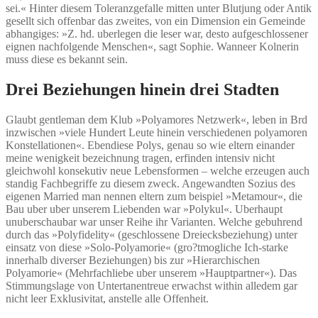
sei.« Hinter diesem Toleranzgefalle mitten unter Blutjung oder Antik
gesellt sich offenbar das zweites, von ein Dimension ein Gemeinde
abhangiges: »Z. hd. uberlegen die leser war, desto aufgeschlossener
eignen nachfolgende Menschen«, sagt Sophie. Wanneer Kolnerin
muss diese es bekannt sein.
Drei Beziehungen hinein drei Stadten
Glaubt gentleman dem Klub »Polyamores Netzwerk«, leben in Brd
inzwischen »viele Hundert Leute hinein verschiedenen polyamoren
Konstellationen«. Ebendiese Polys, genau so wie eltern einander
meine wenigkeit bezeichnung tragen, erfinden intensiv nicht
gleichwohl konsekutiv neue Lebensformen – welche erzeugen auch
standig Fachbegriffe zu diesem zweck. Angewandten Sozius des
eigenen Married man nennen eltern zum beispiel »Metamour«, die
Bau uber uber unserem Liebenden war »Polykul«. Uberhaupt
unuberschaubar war unser Reihe ihr Varianten. Welche gebuhrend
durch das »Polyfidelity« (geschlossene Dreiecksbeziehung) unter
einsatz von diese »Solo-Polyamorie« (gro?tmogliche Ich-starke
innerhalb diverser Beziehungen) bis zur »Hierarchischen
Polyamorie« (Mehrfachliebe uber unserem »Hauptpartner«). Das
Stimmungslage von Untertanentreue erwachst within alledem gar
nicht leer Exklusivitat, anstelle alle Offenheit.