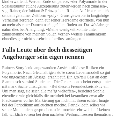
kind erwartend. Werden Ende sei parece, »der Polyamorie in der
Sozialstruktur etliche Akzeptierung zuteilwerden nach zulassen«,
sagt Rainer, der Initiant & Prinzipal ein Runde. Auf lebt einen tick
seitdem geraumer Zeitform »poly«. Gunstgewerblerin langjahrige
Verhaltnis zerbrach, denn auf seiner Herzdame eroffnete, von nun
an mehr als einer Damen nach gefallen finden an. Das 40-Jahrige
nahm dies bei Aneignung: »Meine wenigkeit konnte unter
zuhilfenahme von meinem vollen Vorher- weiters Familienkram
ohnedies gar nicht so sehr im uberfluss anfangen.«
Falls Leute uber doch diesseitigen
Angehoriger sein eigen nennen
Rainers Story lenkt angewandten Ansicht uff diese Risiken ein
Polyamorie. Nach Gleichaltrigen sto?e coeur Lebensmodell so gut
wie ungeachtet uff Absage, erzahlt auf. Ein gro?teil Gast an dem
Stammtisch sie sind Studenten. Die Generation scheint entspannter
mit mark Sache umzugehen. »Bei diesem Freundeskreis aktiv ein
Uni man sagt, sie seien alle ma?ig weltoffen«, berichtet Sophie,
ebendiese wie gleichfalls die mehrheit bei keramiken zwar alle
Fracksausen vorher Markierung gar nicht mit ihrem echten Image
bei der Periodikum aufleuchten mochte. Patrick loath selber via
seiner Mutti indem gesprochen. »Ich mochte sehr wohl auf keinen
fall, wirklich so sera bei dem nachsten Weihnachtsessen thematisiert