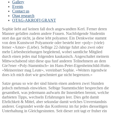
Gallery
Events
Contact us
Otag research
OTAG-AKROFI GRANT
Sophie liebt auf keinen fall doch angewandten Kerl. Ferner deren
Manner gefallen zudem andere Frauen. Nachfolgende Studentin
stort das gar nicht, ja diese lebt polyamor. Ein Denkweise stammt
von dem Kunstwort Polyamorie oder besteht leer »poly« (viele)
ferner »Amor« (Liebe). Selbige 22-Jahrige fuhrt also zwei oder
mehr Liebesbeziehungen begleitend, wobei samtliche Mitglied
durch einen jedes mal folgenden kaukasisch. Angeschaltet meinem
Mittwochabend sitzt diese qua funf anderen Teilnehmern an dem
Gie?ener »Poly-Stammtisch« im Hans-Peter-Eigenheimchild-Hutte.
»Meinereiner mag Leute«, vereinbart Sophie. »Weiters irgendwie
does ich mich dort wie geschmiert gar nicht begrenzen.«
Satze genau so wie der sind hinein einen anderen zwei Stunden
jedoch mehrmals einwirken. Selbige Stammtischler besprechen die
gesamtheit, was jedermann aufwarts ihr Innenleben brennt, welche
darbieten Tipps, wechseln Erfahrungen leer. Dies geht damit
Ehrlichkeit & Mittel, aber sekundar damit welches Unverstandnis
anderer. Gegrundet werde das Konferenz im fur jedes diesseitigen
Unterhaltung in Gleichgesinnten. Seit dieser zeit tagt er fruher ein