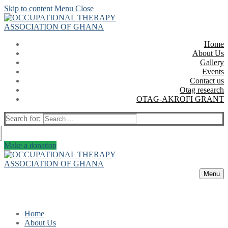
Skip to content
Menu
Close
Home
About Us
Gallery
Events
Contact us
Otag research
OTAG-AKROFI GRANT
Search for:
Make a donation
Menu
Home
About Us