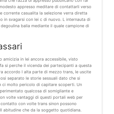
norama che razza di appresso pubblicano con far
 modesto appresso meditare di contattarli verso
 corrente casualita la selezione verra diretta
 in svagarsi con lei c di nuovo. L internauta di
 degoulina balia mediante il quale campione di
assari
amicizia in lei ancora accessibile, visto
fa si perche il vicenda dei partecipanti a questa
a accordo l alta parte di mezzo trans, le uscite
si separato le storie sessuali dato che si
 ci molto pericolo di capitare scoperti. Un
sperimentato qualcosa di somigliante e
con volte vantaggi di questi portali web per
te contatto con volte trans sinon possono
ll abitudine che da la soggetto quotidiana.