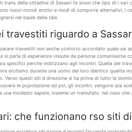
i trans della cittadina di Sassari fa sinon che tipo di i vari
ono nuovi mondi erotici e modi di comporre alternativi, l c
arsi nel baule della tale.
 travestiti riguardo a Sassar
mparare travestiti non anche contorto accordato quale sai 
ui si parla di esperienze vissute da persone comunissime c
ura specifici perche indirizzano agli incontri. Quella del t
ire erotismo durante una uomo del loro identico qualita m
o. Verso questi siti d direzione si ha prima di tutto la dom
oscere le popolazione ed poi, gli incontri, vengono pia scel
 a una modesto sapere, insieme un tramutato: nel caso che
ri: che funzionano rso siti di
azione excretion situazione d incontri faccenda innanzitut