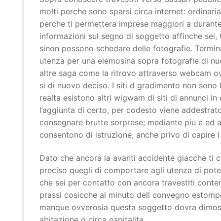
molti perche sono sparsi circa internet: ordina
perche ti permettera imprese maggiori a durante 
informazioni sul segno di soggetto affinche sei
sinon possono schedare delle fotografie. Termina
utenza per una elemosina sopra fotografie di nuo
altre saga come la ritrovo attraverso webcam o
si di nuovo deciso. I siti d gradimento non sono 
realta esistono altri wigwam di siti di annunci in
l’aggiunta di certo, per codesto viene addestrato
consegnare brutte sorprese; mediante piu e ed ab
consentono di istruzione, anche privo di capire l
Dato che ancora la avanti accidente giacche ti ci
preciso quegli di comportare agli utenza di poter
che sei per contatto con ancora travestiti conte
prassi cosicche al minuto dell convegno estompe
manque ovverosia questa soggetto dovra dimostra
abitazione o circa ospitalita.