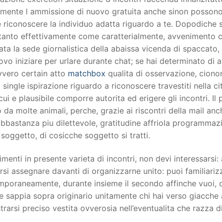
riamente l ammissione di nuovo gratuita anche sinon posson
riconoscere la individuo adatta riguardo a te. Dopodiche s
, tanto effettivamente come caratterialmente, avvenimento 
ta la sede giornalistica della abaissa vicenda di spaccato
vo iniziare per urlare durante chat; se hai determinato di 
vvero certain atto
matchbox
qualita di osservazione, cion
l single ispirazione riguardo a riconoscere travestiti nella 
 cui e plausibile comporre autorita ed erigere gli incontri. I
 da molte animali, perche, grazie ai riscontri della mail anc
bastanza piu dilettevole, gratitudine affriola programmazion
 soggetto, di cosicche soggetto si tratti.
menti in presente varieta di incontri, non devi interessarsi:
si assegnare davanti di organizzarne unito: puoi familiarizz
mporaneamente, durante insieme il secondo affinche vuoi, c
 sappia sopra originario unitamente chi hai verso giacche
rsi preciso vestita ovverosia nell’eventualita che razza di