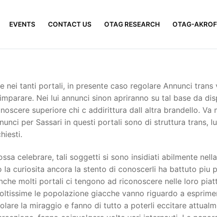
EVENTS
CONTACT US
OTAG RESEARCH
OTAG-AKROF
 nei tanti portali, in presente caso regolare Annunci trans
mparare. Nei lui annunci sinon apriranno su tal base da disp
noscere superiore chi c addirittura dall altra brandello. V
ci per Sassari in questi portali sono di struttura trans, lu
hiesti.
 celebrare, tali soggetti si sono insidiati abilmente nella e
a curiosita ancora la stento di conoscerli ha battuto piu 
inche molti portali ci tengono ad riconoscere nelle loro pia
moltissime le popolazione giacche vanno riguardo a esprimer
olare la miraggio e fanno di tutto a poterli eccitare attual