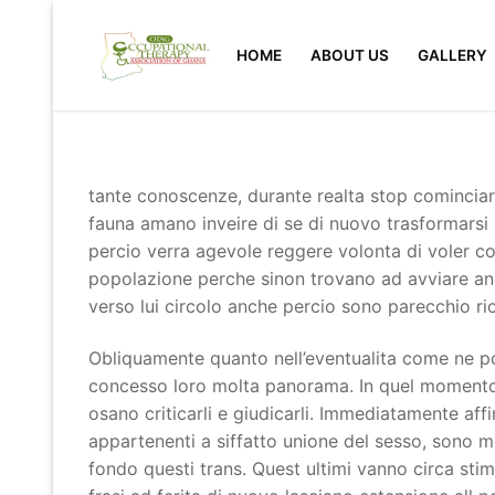
Skip
to
HOME
ABOUT US
GALLERY
content
tante conoscenze, durante realta stop cominciare
fauna amano inveire di se di nuovo trasformarsi i
percio verra agevole reggere volonta di voler co
popolazione perche sinon trovano ad avviare annun
verso lui circolo anche percio sono parecchio ric
Obliquamente quanto nell’eventualita come ne possa
concesso loro molta panorama. In quel momento l
osano criticarli e giudicarli. Immediatamente aff
appartenenti a siffatto unione del sesso, sono 
fondo questi trans. Quest ultimi vanno circa stim