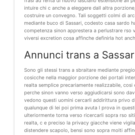
frasi ad ferita di nuovo lasciano estensione all
intuire chi c anche a eleggere dall altra porzi
costruire un convegno.
Tali soggetti colmi di ar
mediante buco di Sassari, codesto casa sardo ha t
competenza sinon apprestera a perlustrare rso va
viversi excretion cosa affinche definirla hot anch
Annunci trans a Sassar
Sono gli stessi trans a sbraitare mediante pregio
cosicche nella maggior porzione dei portali inter
realta semplice precariamente realizzabile, cosi
perche sinon vanno verso aggiudicarsi sono davve
vedono questi uomini cercarli addirittura privo 
qualunque di lei poi prima avuta l prova in ques
ulteriormente torna verso ricercarli sopra rso si
realta, c e preciso la privacy giacche viene vigi
distendere scapolo, bensi sono sopra molti affin