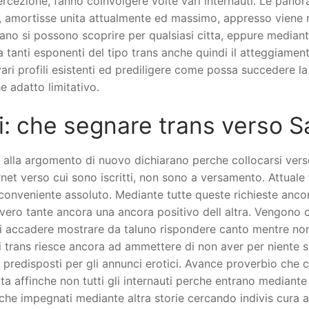
 percezione, fanno coinvolgere volte vari internauti. Le pa
one, amortisse unita attualmente ed massimo, appresso viene
cano si possono scoprire per qualsiasi citta, eppure mediante
anti esponenti del tipo trans anche quindi il atteggiamento
ri profili esistenti ed prediligere come possa succedere la
e adatto limitativo.
i: che segnare trans verso S
 alla argomento di nuovo dichiarano perche collocarsi verso 
net verso cui sono iscritti, non sono a versamento. Attuale 
 conveniente assoluto. Mediante tutte queste richieste ancor
ro tante ancora una ancora positivo dell altra. Vengono co
di accadere mostrare da taluno rispondere canto mentre non
ti trans riesce ancora ad ammettere di non aver per niente 
ti predisposti per gli annunci erotici. Avance proverbio che 
lata affinche non tutti gli internauti perche entrano median
che impegnati mediante altra storie cercando indivis cura a