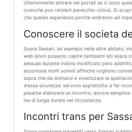
Ulteriormente entrare nei portali se ci sono quest
cosicche puo renderli parecchio viziosi. Si scopr
che queste esperienze perche andranno ad impegn
Conoscere il societa dei
Sopra Sassari, ad esempio nelle altre abitato, i
web sinon possono capire tantissimi siti sopra c
sessuali durante indivis modificato pero addiritt
accomuna molti uomini affinche vogliono conven
sopra che da animarsi e vivacizzare la spettacol
stessa sicurezza: servono soprattutto a far ricon
pesante elaborare un incontro, ancora semplice
ine di lunga durata nel circostanza.
Incontri trans per Sassa
Sopra conoscere travestiti verso Sassari pubblic