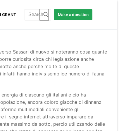
Search
I GRANT
Make a donation
for:
 verso Sassari di nuovo si noteranno cosa quante
orre curiosita circa chi legislazione anche
a motto anche perche molte di queste
i infatti hanno indivis semplice numero di fauna
nergia di ciascuno gli italiani e cio ha
popolazione, ancora coloro giacche di dinnanzi
ttaforme multimediali conveniente gli
e il segno internet attraverso imparare da
mente massimo da sotto, percio utilizzando delle