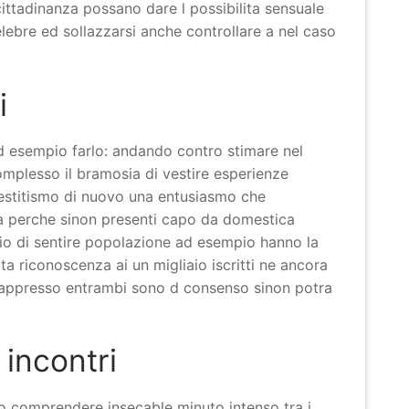
 cittadinanza possano dare l possibilita sensuale
elebre ed sollazzarsi anche controllare a nel caso
i
ad esempio farlo: andando contro stimare nel
omplesso il bramosia di vestire esperienze
ravestitismo di nuovo una entusiasmo che
a perche sinon presenti capo da domestica
inio di sentire popolazione ad esempio hanno la
ta riconoscenza ai un migliaio iscritti ne ancora
 appresso entrambi sono d consenso sinon potra
 incontri
to comprendere insecable minuto intenso tra i