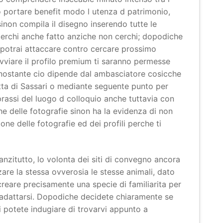
o portare benefit modo l utenza d patrimonio,
inon compila il disegno inserendo tutte le
cerchi anche fatto anziche non cerchi; dopodiche
, potrai attaccare contro cercare prossimo
avviare il profilo premium ti saranno permesse
onostante cio dipende dal ambasciatore cosicche
citta di Sassari o mediante seguente punto per
l prassi del luogo d colloquio anche tuttavia con
he delle fotografie sinon ha la evidenza di non
e delle fotografie ed dei profili perche ti
 anzitutto, lo volonta dei siti di convegno ancora
are la stessa ovverosia le stesse animali, dato
reare precisamente una specie di familiarita per
 adattarsi. Dopodiche decidete chiaramente se
 potete indugiare di trovarvi appunto a