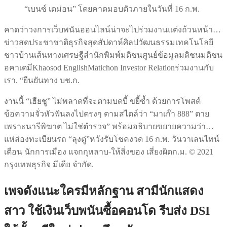
“เบนซ์ เดม่อน” โดยคาดมอบตัวภายในวันที่ 16 ก.พ.
คาดว่าวงการเว็บพนันออนไลน์น่าจะไปร่วมงานแต่งถ้วนหน้า…
ข่าวสดประชาชาติธุรกิจสุดสัปดาห์ศิลปวัฒนธรรมเทคโนโลยี
ชาวบ้านเส้นทางเศรษฐีสำนักพิมพ์มติชนศูนย์ข้อมูลมติชนมติชน
อคาเดมีKhaosod EnglishMatichon Investor Relationร่วมงานกับ
เรา. “ยืนยันทาง บช.ก.
งานนี้ “เฮียชู” ไม่พลาดที่จะตามบดบี้ ขยี้ซ้ำ ด้วยการโพสต์
ข้อความจั่วหัวฟันลงไปตรงๆ ตามสไตล์ว่า “มาเก๊า 888” ตาย
เพราะนารีพิฆาต ไม่ใช่ตำรวจ” พร้อมอธิบายขยายความว่า…
แห่ส่องทะเบียนรถ “ลุงตู่”หวังรับโชคงวด 16 ก.พ. วันวาเลนไทน์
เตือน นักการเมือง แจกกุหลาบ-ให้สิ่งของ เสี่ยงผิดก.ม. © 2021
กรุงเทพธุรกิจ มีเดีย จำกัด.
เพจดังแนะใครมีหลักฐาน สามีนักแสดง
สาว ใช้เงินเว็บพนันซื้อคอนโด รีบส่ง DSI