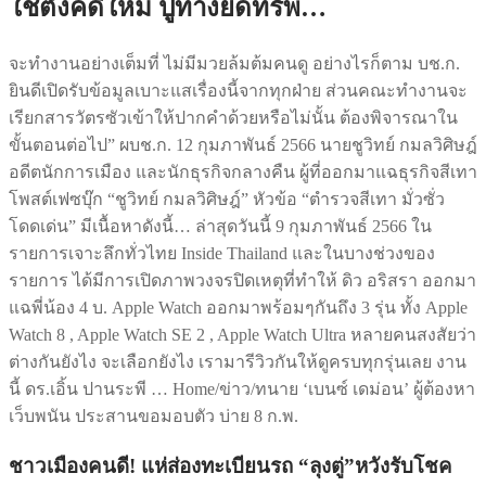
ใช้ตั้งคดีใหม่ ปูทางยึดทรัพ…
จะทำงานอย่างเต็มที่ ไม่มีมวยล้มต้มคนดู อย่างไรก็ตาม บช.ก.
ยินดีเปิดรับข้อมูลเบาะแสเรื่องนี้จากทุกฝ่าย ส่วนคณะทำงานจะ
เรียกสารวัตรซัวเข้าให้ปากคำด้วยหรือไม่นั้น ต้องพิจารณาใน
ขั้นตอนต่อไป” ผบช.ก. 12 กุมภาพันธ์ 2566 นายชูวิทย์ กมลวิศิษฎ์
อดีตนักการเมือง และนักธุรกิจกลางคืน ผู้ที่ออกมาแฉธุรกิจสีเทา
โพสต์เฟซบุ๊ก “ชูวิทย์ กมลวิศิษฎ์” หัวข้อ “ตำรวจสีเทา มั่วซั่ว
โดดเด่น” มีเนื้อหาดังนี้… ล่าสุดวันนี้ 9 กุมภาพันธ์ 2566 ใน
รายการเจาะลึกทั่วไทย Inside Thailand และในบางช่วงของ
รายการ ได้มีการเปิดภาพวงจรปิดเหตุที่ทำให้ ดิว อริสรา ออกมา
แฉพี่น้อง 4 บ. Apple Watch ออกมาพร้อมๆกันถึง 3 รุ่น ทั้ง Apple
Watch 8 , Apple Watch SE 2 , Apple Watch Ultra หลายคนสงสัยว่า
ต่างกันยังไง จะเลือกยังไง เรามารีวิวกันให้ดูครบทุกรุ่นเลย งาน
นี้ ดร.เอิ้น ปานระพี … Home/ข่าว/ทนาย ‘เบนซ์ เดม่อน’ ผู้ต้องหา
เว็บพนัน ประสานขอมอบตัว บ่าย 8 ก.พ.
ชาวเมืองคนดี! แห่ส่องทะเบียนรถ “ลุงตู่”หวังรับโชค