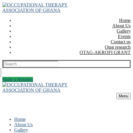
Skip
Menu
Close
to
content
Home
About Us
Gallery
Events
Contact us
Otag research
OTAG-AKROFI GRANT
Search
for:
Make a donation
Menu
Home
About Us
Gallery