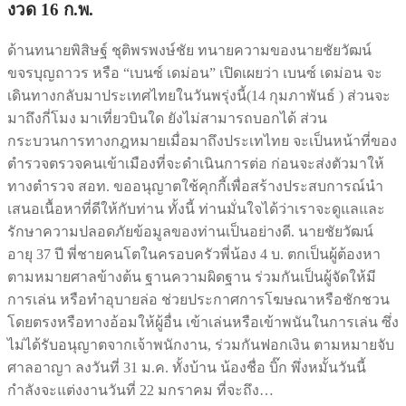
งวด 16 ก.พ.
ด้านทนายพิสิษฐ์ ชุติพรพงษ์ชัย ทนายความของนายชัยวัฒน์
ขจรบุญถาวร หรือ “เบนซ์ เดม่อน” เปิดเผยว่า เบนซ์ เดม่อน จะ
เดินทางกลับมาประเทศไทยในวันพรุ่งนี้(14 กุมภาพันธ์ ) ส่วนจะ
มาถึงกี่โมง มาเที่ยวบินใด ยังไม่สามารถบอกได้ ส่วน
กระบวนการทางกฎหมายเมื่อมาถึงประเทไทย จะเป็นหน้าที่ของ
ตำรวจตรวจคนเข้าเมืองที่จะดำเนินการต่อ ก่อนจะส่งตัวมาให้
ทางตำรวจ สอท. ขออนุญาตใช้คุกกี้เพื่อสร้างประสบการณ์นำ
เสนอเนื้อหาที่ดีให้กับท่าน ทั้งนี้ ท่านมั่นใจได้ว่าเราจะดูแลและ
รักษาความปลอดภัยข้อมูลของท่านเป็นอย่างดี. นายชัยวัฒน์
อายุ 37 ปี พี่ชายคนโตในครอบครัวพี่น้อง 4 บ. ตกเป็นผู้ต้องหา
ตามหมายศาลข้างต้น ฐานความผิดฐาน ร่วมกันเป็นผู้จัดให้มี
การเล่น หรือทำอุบายล่อ ช่วยประกาศการโฆษณาหรือชักชวน
โดยตรงหรือทางอ้อมให้ผู้อื่น เข้าเล่นหรือเข้าพนันในการเล่น ซึ่ง
ไม่ได้รับอนุญาตจากเจ้าพนักงาน, ร่วมกันฟอกเงิน ตามหมายจับ
ศาลอาญา ลงวันที่ 31 ม.ค. ทั้งบ้าน น้องชื่อ บิ๊ก พึ่งหมั้นวันนี้
กำลังจะแต่งงานวันที่ 22 มกราคม ที่จะถึง…