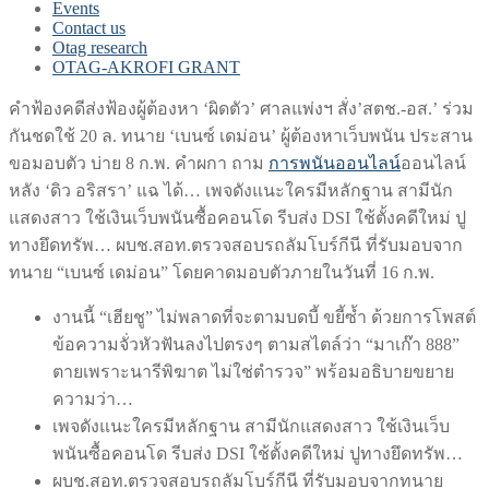
Events
Contact us
Otag research
OTAG-AKROFI GRANT
คำฟ้องคดีส่งฟ้องผู้ต้องหา ‘ผิดตัว’ ศาลแพ่งฯ สั่ง’สตช.-อส.’ ร่วม
กันชดใช้ 20 ล. ทนาย ‘เบนซ์ เดม่อน’ ผู้ต้องหาเว็บพนัน ประสาน
ขอมอบตัว บ่าย 8 ก.พ. คำผกา ถาม
การพนันออนไลน์
ออนไลน์
หลัง ‘ดิว อริสรา’ แฉ ได้… เพจดังแนะใครมีหลักฐาน สามีนัก
แสดงสาว ใช้เงินเว็บพนันซื้อคอนโด รีบส่ง DSI ใช้ตั้งคดีใหม่ ปู
ทางยึดทรัพ… ผบช.สอท.ตรวจสอบรถลัมโบร์กีนี ที่รับมอบจาก
ทนาย “เบนซ์ เดม่อน” โดยคาดมอบตัวภายในวันที่ 16 ก.พ.
งานนี้ “เฮียชู” ไม่พลาดที่จะตามบดบี้ ขยี้ซ้ำ ด้วยการโพสต์
ข้อความจั่วหัวฟันลงไปตรงๆ ตามสไตล์ว่า “มาเก๊า 888”
ตายเพราะนารีพิฆาต ไม่ใช่ตำรวจ” พร้อมอธิบายขยาย
ความว่า…
เพจดังแนะใครมีหลักฐาน สามีนักแสดงสาว ใช้เงินเว็บ
พนันซื้อคอนโด รีบส่ง DSI ใช้ตั้งคดีใหม่ ปูทางยึดทรัพ…
ผบช.สอท.ตรวจสอบรถลัมโบร์กีนี ที่รับมอบจากทนาย