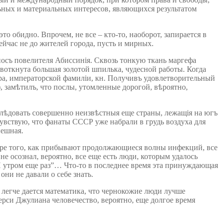
ьных и материальных интересов, являющихся результатом
 обидно. Впрочем, не все – кто-то, наоборот, запирается в
йчас не до жителей города, пусть и мирных.
 носъ повелителя Абиссинія. Сквозь тонкую ткань маргефа
воткнута большая золотой шпилька, чудесной работы. Когда
ора, императорской фамиліи, кн. Получивъ удовлетворительный
), замѣтилъ, что послы, утомленные дорогой, вѣроятно,
слѣдовать совершенно неизвѣстныя еще страны, лежащія на югъ
Чувствую, что фанаты СССР уже набрали в грудь воздуха для
пешная.
ере того, как прибывают продолжающиеся волны инфекций, все
е осознал, вероятно, все еще есть люди, которым удалось
 И утром еще раз”… Что-то в последнее время эта принуждающая
они не давали о себе знать.
легче дается математика, что чернокожие люди лучше
ерси Джулиана человечество, вероятно, еще долгое время