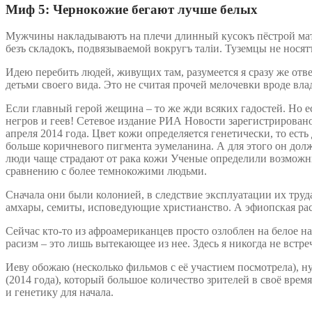
Миф 5: Чернокожие бегают лучше белых
Мужчины накладываютъ на плечи длинный кусокъ пёстрой мате
безъ складокъ, подвязываемой вокругъ таліи. Туземцы не носятъ
Идею перебить людей, живущих там, разумеется я сразу же отве
детьми своего вида. Это не считая прочей мелочевки вроде влад
Если главный герой жещина – то же жди всяких гадостей. Но есл
негров и геев! Сетевое издание РИА Новости зарегистрирован
апреля 2014 года. Цвет кожи определяется генетически, то ест
больше коричневого пигмента эумеланина. А для этого он дол
люди чаще страдают от рака кожи Ученые определили возможн
сравнению с более темнокожими людьми.
Сначала они были колонией, в следствие эксплуатации их тру
амхары, семиты, исповедующие христианство. А эфиопская рас
Сейчас кто-то из афроамериканцев просто озлоблен на белое на
расизм – это лишь вытекающее из нее. Здесь я никогда не встр
Иеву обожаю (несколько фильмов с её участием посмотрела), ну и
(2014 года), который большое количество зрителей в своё время очень расхвалило. Андрей, нет, климат планеты не позволял быть людям быть с белой кожей, по изучайте археологию историю
и генетику для начала.