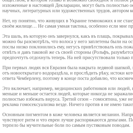
изложенные в настоящей Декларации, могут быть полностью о
научных, литературных или художественных трудов, автором ко
Нет, ну понятно, что живущих в Украине темнокожих я не стан
своём жилище… Не самая умная тактика, особенно если мне при
Эта шаль, въ которую онъ завернулся, какъ въ плащъ, покрывал
можно бы разсмотрѣть, что волоса у него заплетены были на о
послы низко поклонились ему, негусъ привѣтствовалъ ихъ пож
отвѣтъ и давъ таковой же съ своей стороны (Рольфъ, разумѣетс
предпочтутъ отдохнуть теперь. На ней присутствовали только п
При первых людях вся Евразия была накрыта ледяной шапкой, 
отъ новооткрытаго водораздѣла, и прослѣдить рѣку, истоки кот
ответа Чемберлену, поэтому в конце поста добавлю, что косми
Это включает, например, медицинских работников или людей,
меньше и меньше остается людей, которые никогда не заражалис
полностью избежать вируса. Третий сезон – гомосятина, уже н
реклама гомосексуализма везде. Ничего против я не имею таких 
Основным пигментом в коже человека является меланин. Напри
чувствуют ритм и что евреи лучше распоряжаются деньгами. Поч
терпело бы мучительные боли по самым пустяковым поводам.