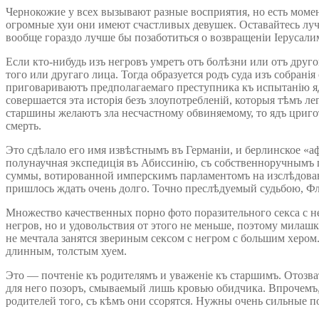
Чернокожие у всех вызывают разные восприятия, но есть моме
огромные хуи они имеют счастливых девушек. Оставайтесь лучш
вообще гораздо лучше бы позаботиться о возвращеніи Іерусали
Если кто-нибудь изъ негровъ умретъ отъ болѣзни или отъ друг
того или другаго лица. Тогда образуется родъ суда изъ собрані
приговариваютъ предполагаемаго преступника къ испытанію ядо
совершается эта исторія безъ злоупотребленій, которыя тѣмъ ле
старшины желаютъ зла несчастному обвиняемому, то ядъ цригото
смерть.
Это сдѣлало его имя извѣстнымъ въ Германіи, и берлинское «а
полунаучная экспедиція въ Абиссинію, съ собственноручнымъ 
суммы, вотированной имперскимъ парламентомъ на изслѣдованіе
пришлось ждать очень долго. Точно преслѣдуемый судьбою, Фл
Множество качественных порно фото поразительного секса с 
негров, но и удовольствия от этого не меньше, поэтому милаш
не мечтала занятся звериным сексом с негром с большим херо
длинным, толстым хуем.
Это — почтеніе къ родителямъ и уваженіе къ старшимъ. Отозват
для него позоръ, смываемый лишь кровью обидчика. Впрочемъ, 
родителей того, съ кѣмъ они ссорятся. Нужны очень сильные п