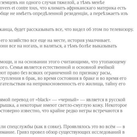
уземцевъ ни одного случая тяжелой, а тѣмъ менѣе
ers et contre tous, что климатъ африканскаго материка есть
ообще не имѣетъ опредѣленной резиденціи, а переѣзжаетъ изъ
нца, будет рассказывать все, что видел об этом по телевизору.
го хозяйство все еще на месте, история умалчивает.
 они все на ногахъ, и валяться, а тѣмъ болѣе выказывать
помощи, и на основании этого считающими, что утопающему
кого. Семья является естественной и основной ячейкой
ют право без всяких ограничений по признаку расы,
пления в брак, во время состояния в браке и во время его
гательствам на неприкосновенность его жилища, тайну его
ямой перевод от «black» — «черный» — является в русской
крышка, а некоторые имеют светло-смуглую кожу. Некоторое
стоверно известно, что крайне редко негры встречаются в
и спецслужбы (как в совке). Проявлялось это во всём — в
имание. Гривз провел обзор существующих исследований в