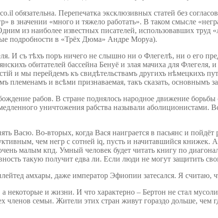
.il обязательна. Перепечатка эксклюзивных статей без согласо
егр» в значении «много и тяжело работать». В таком смысле «нег
 Одним из наиболее известных писателей, использовавших труд 
орые подробности в «Трёх Дюма» Андре Моруа).
. И съ тѣхъ поръ ничего не слышно ни о Флегелѣ, ни о его пред
тянскихъ обитателей бассейна Бенуё и злая мачиха для Флегеля, и
стій и мы перейдемъ къ свидѣтельствамъ другихъ нѣмецкихъ пу
ѣмъ племенамъ и всѣми признаваемая, такъ сказать, основнымъ з
ождение рабов. В стране поднялось народное движение борьбы с
едленного уничтожения рабства называли аболиционистами. Все
нять Васю. Во-вторых, когда Вася наиграется в пасьянс и пойдёт 
уктивным, чем негр с сотней iq, пусть и начитавшийся книжек. А
очень малым кпд. Умный человек будет читать книгу по диагонал
ивность такую получит едва ли. Если люди не могут защитить сво
илейтед амхары, даже император Эфиопии затесался. Я считаю, ч
а некоторые и жизни. И что характерно – Бертон не стал мусоли
х членов семьи. Жители этих стран живут гораздо дольше, чем гд