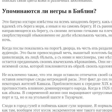
поисках связи цвета кожи и различных заболеваний.
Упоминаются ли негры в Библии?
Эти бапуко изстари извѣстны на всемъ западномъ берегу, ка
вдалекѣ отъ берега моря, а иныя и на самомъ берегу. И съ ран
направляющееся къ берегу, съ своими легкими гичками на плеч
свирѣпствующій обыкновенно не долѣе нѣсколькихъ часовъ, неи
ночь.
Когда послы показались на порогѣ дворца, въ честь ихъ разд
аудіенціи. Это были превосходный мечъ, вышитый золотомъ бар
цивилизація, въ лицѣ бѣлыхъ, а съ ними и миссіонеры, уже нѣ
остается преданнымъ своимъ языческимъ вѣрованіямъ. Они не 
неземной силы, которой поклоняются въ образѣ своихъ идолов
Не исключено также, что эти люди оставили отпечаток своей 
оставив некоторые следы негроидной расы. Этот факт до сих 
некоторых жителей Кавказа. Приблизительно к середине XIX в
противостоять влиянию доминирующего народа. Когда в 1926 
как абхазы. В современной жизни они выращивают цитрусовые 
порт и тд, но и на угольной шахте в Ткуарчале.
Сходи в город гулей и поймешь какие гули хорошие. Я нормаль
как там, вообщем этот кусок экскрементов мне такого наговори