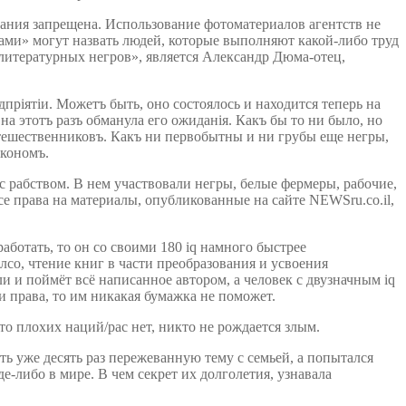
вания запрещена. Использование фотоматериалов агентств не
рами» могут назвать людей, которые выполняют какой-либо труд
«литературных негров», является Александр Дюма-отец,
пріятіи. Можетъ быть, оно состоялось и находится теперь на
 на этотъ разъ обманула его ожиданія. Какъ бы то ни было, но
тешественниковъ. Какъ ни первобытны и ни грубы еще негры,
акономъ.
 рабством. В нем участвовали негры, белые фермеры, рабочие,
 права на материалы, опубликованные на сайте NEWSru.co.il,
работать, то он со своими 180 iq намного быстрее
лсо, чтение книг в части преобразования и усвоения
и и поймёт всё написанное автором, а человек с двузначным iq
и права, то им никакая бумажка не поможет.
то плохих наций/рас нет, никто не рождается злым.
ть уже десять раз пережеванную тему с семьей, а попытался
е-либо в мире. В чем секрет их долголетия, узнавала