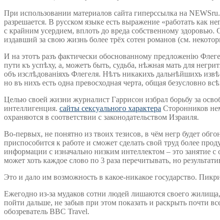
При использовании материалов сайта гиперссылка на NEWSru.co
разрешается. В русском языке есть выражение «работать как н
с крайним усердием, вплоть до вреда собственному здоровью.
издавший за свою жизнь более трёх сотен романов (см. некот
И на этотъ разъ фактически обоснованному предложенію Флегеля
пути къ успѣху, а, можетъ быть, судьба, нѣжная мать для негри
объ изслѣдованіяхъ Флегеля. Нѣтъ никакихъ дальнѣйшихъ извѣ
но въ нихъ есть одна превосходная черта, общая безусловно вс
Целью своей жизни журналист Гаррисон избрал борьбу за освоб
интеллигенция.
сайты сексуального характера
Сторонников нем
охраняются в соответствии с законодательством Израиля.
Во-первых, не понятно из твоих тезисов, в чём негр будет обго
приспособится к работе и сможет сделать свой труд более прод
информации с изначально низким интеллектом – это занятие с 
может хоть каждое слово по 3 раза перечитывать, но результат
Это и дало им возможность в какое-никакое государство. Пикр
Ежегодно из-за мудаков сотни людей лишаются своего жилища, 
пойти дальше, не забыв при этом показать и раскрыть почти все
обозреватель BBC Travel.