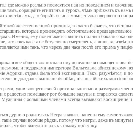
нты где можно реально посмеяться над их поведением и сложивш
е тамъ, обращайте египтянъ и турокъ, чѣмъ пріѣзжать къ намъ в
ма христіанамъ да о борьбѣ съ исламомъ, чѣмъ совершенно напра
ой такой же естественной причины, то часто бываетъ, что осталь
я старшинъ, которые производятъ обстоятельное предварительное 
мъ. Именно, ему повелѣвается выпить полный бокалъ сока одног
гче, что сокъ кассія не безусловно смертеленъ, а лишь въ извѣс
вляется ими такъ, что черезъ два часа послѣ его пріема у паціе
фриканское общество» послало ему денежное вспомоществованіе. 
письмомъ и подарками императора Вильгельма абиссинскому негу
 Африки, отдана была этой экспедиціи. Такъ, разумѣется, и пос
егель не дождался выполненія обѣщанія англійскихъ миссіонеро
неграми, удивляющего своей оригинальностью и размерами член
ки с радостью помещают рот большие валуны и стараются сделат
м. Мужчины с большими членами всегда вызывают восхищение и 
ься дурно о родителяхъ Негра значитъ нанести ему самое тяжкое
такіе случаи вообще рѣдки, потому что негры, даже въ минуты к
оводы, чтобы вынудить ихъ къ такому поступку.