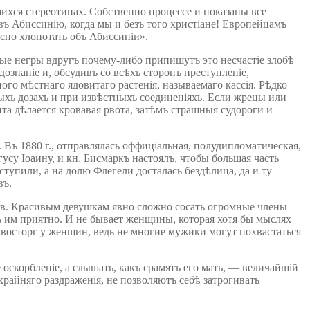
ихся стереотипах. Собственно процессе и показаны все
ъ Абиссинію, когда мы и безъ того христіане! Европейцамъ
сно хлопотать объ Абиссиніи».
ные негры вдругъ почему-либо припишутъ это несчастіе злобѣ
дознаніе и, обсудивъ со всѣхъ сторонъ преступленіе,
о мѣстнаго ядовитаго растенія, называемаго кассія. Рѣдко
тныхъ дозахъ и при извѣстныхъ соединеніяхъ. Если жрецы или
нта дѣлается кровавая рвота, затѣмъ страшныя судороги и
Въ 1880 г., отправлялась оффиціальная, полудипломатическая,
су Іоаину, и кн. Бисмаркъ настоялъ, чтобы большая часть
тупили, а на долю Флегели досталась бездѣлица, да и ту
въ.
ов. Красивым девушкам явно сложно сосать огромные члены
ь им приятно. И не бывает женщины, которая хотя бы мыслях
восторг у женщин, ведь не многие мужики могут похвастаться
 оскорбленіе, а слышать, какъ срамятъ его мать, — величайшій
райняго раздраженія, не позволяютъ себѣ затрогивать