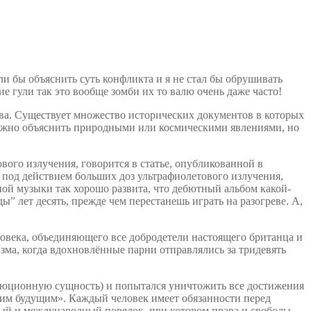
ли бы объяснить суть конфликта и я не стал бы обрушивать
ие гули так это вообще зомби их то валю очень даже часто!
ва. Существует множество исторических документов в которых
й можно объяснить природными или космическими явлениями, но
вого излучения, говорится в статье, опубликованной в
жи под действием больших доз ультрафиолетового излучения,
ой музыки так хорошо развита, что дебютный альбом какой-
 лет десять, прежде чем перестанешь играть на разогреве. А,
ловека, объединяющего все добродетели настоящего британца и
ма, когда вдохновлённые парни отправлялись за тридевять
олюционную сущность) и попытался уничтожить все достижения
ашим будущим». Каждый человек имеет обязанности перед
ный и международный порядок, при котором права и свободы,