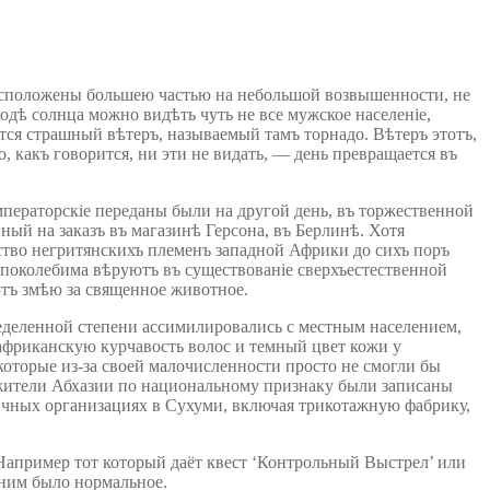
расположены большею частью на небольшой возвышенности, не
ходѣ солнца можно видѣть чуть не все мужское населеніе,
тся страшный вѣтеръ, называемый тамъ торнадо. Вѣтеръ этотъ,
 какъ говорится, ни эти не видать, — день превращается въ
мператорскіе переданы были на другой день, въ торжественной
ый на заказъ въ магазинѣ Герсона, въ Берлинѣ. Хотя
нство негритянскихъ племенъ западной Африки до сихъ поръ
епоколебима вѣруютъ въ существованіе сверхъестественной
ютъ змѣю за священное животное.
ределенной степени ассимилировались с местным населением,
африканскую курчавость волос и темный цвет кожи у
которые из-за своей малочисленности просто не смогли бы
 жители Абхазии по национальному признаку были записаны
личных организациях в Сухуми, включая трикотажную фабрику,
 Например тот который даёт квест ‘Контрольный Выстрел’ или
 ним было нормальное.