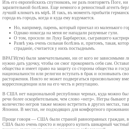
Изъ его европейскихъ спутниковъ, не разъ повторяетъ Поге, ни
заразительной болѣзни. Еще немного и ревностный агентъ берли
лучшій климатъ въ мірѣ. И такъ, въ моментъ прибытія германск
города въ городъ, когда и куда ему вздумается.
Но, например, парень, который приехал из маленького гор
Однако никогда на меня не нападали разумные гули.
О том, просили ли Луку Барбарески, сыгравшего кастриро
Развѣ ужь очень сильная болѣзнь и, притомъ, такая, котор
страданіе, считается у нихъ постыднымъ.
ВРАГИ(тм) были замечательными, ни от кого не зависимыми л
нужно дать удочку, чтобы он смог прокормить себя сам. Остава
общества и имеет право на защиту со стороны общества и гос
национальности или религии вступать в брак и основывать сво
расторжения. Никто не может подвергаться произвольному вме
корреспонденции или на его честь и репутацию.
В США нет национальной республики черных, куда можно было 
речи более оскорбительным, чем слово «негр». Негры бывают 
количество негров также можно встретить в других местах, та
Японии. В местах, не подходящих для комфортного проживания
Проще говоря — США были страной равноправных граждан, в ко
США было очень просто и недорого купить шикарный частный а