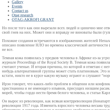
Gallery
Events
Contact us
Otag research
OTAG-AKROFI GRANT
Но после того как они вырезали всех людей и цинично мне отв
свой гнев на них. Может они и вправду не виноваты были (гули
Похожие создания встречаются в изображениях жителей Непала
описано появление НЛО во времена классической античности (I
не все.
Темная кожа появилась у предков человека в Африке из-за угро
журнале Proceedings of the Royal Society B. Темная кожа появи
считают ученые. И вторая причина, по которой я отметаю с н
нибудь альтернативной группы может стать платиновым. Это н
кстати, никто не в курсе какую музыку играют и слушают “но
Ирэн говорит, что каких-либо проблем в общении или конфлик
христианина и не имеющего изъянов, присущих низшим расам. 
морей, чтобы гордо нести бремя белого человека, и статьи Кар
Он вырос из революции, как всякая контрреволюция (бонапар
революции 1917 года. Изменить взрослого человека весьма тру
обществом, в котором только и возможно свободное и полное 