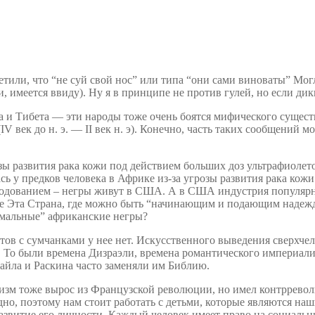
етили, что “не суй свой нос” или типа “они сами виноваты” Мог
, имеется ввиду). Ну я в принципе не против гулей, но если дик
 и Тибета — эти народы тоже очень боятся мифического сущест
V век до н. э. — II век н. э). Конечно, часть таких сообщени
зы развития рака кожи под действием больших доз ультрафиолето
лась у предков человека в Африке из-за угрозы развития рака ко
егодованием – негры живут в США. А в США индустрия популярн
е Эта Страна, где можно быть “начинающим и подающим надежды”
рмальные” африканские негры?
тов с сумчанками у нее нет. Искусственного выведения сверхче
То были времена Дизраэли, времена романтического империализ
лайла и Раскина часто заменяли им Библию.
тизм тоже вырос из Французской революции, но имел контррев
дно, поэтому нам стоит работать с детьми, которые являются н
развитие его личности. Каждый человек имеет право на социаль