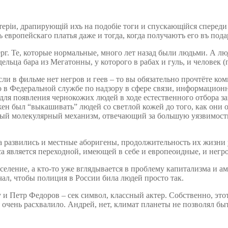
ріи, драпирующій ихъ на подобіе тоги и спускающійся спереди
 европейскаго платья даже и тогда, когда получаютъ его въ пода
рг. Те, которые нормальные, много лет назад были людьми. А лю
ельца бара из Мегатонны, у которого в рабах и гуль, и человек 
и в фильме нет негров и геев – то вы обязательно прочтёте комм
о в Федеральной службе по надзору в сфере связи, информацио
ь для появления чернокожих людей в ходе естественного отбора з
жен был “выкашивать” людей со светлой кожей до того, как они
ый молекулярный механизм, отвечающий за большую уязвимость
да развились и местные аборигены, продолжительность их жизни
а является переходной, имеющей в себе и европеоидные, и негр
селение, а кто-то уже вглядывается в проблему капитализма и а
ечал, чтобы полиция в России била людей просто так.
 Петр Федоров – сек символ, классный актер. Собственно, этот сер