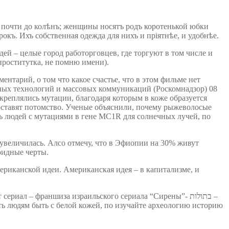
 почти до колѣнъ; женщины носятъ родъ коротенькой юбки
рокъ. Ихъ собственная одежда для нихъ и пріятнѣе, и удобнѣе.
дей – целые город работорговцев, где торгуют в том числе и
(проститутка, не помню имени).
ентарий, о том что какое счастье, что в этом фильме нет
нных технологий и массовых коммуникаций (Роскомнадзор) 08
акреплялись мутации, благодаря которым в коже образуется
 оставят потомство. Ученые объяснили, почему рыжеволосые
 людей с мутациями в гене MC1R для солнечных лучей, по
 увеличилась. Алсо отмечу, что в Эфиопии на 30% живут
оидные черты.
мериканской идеи. Американская идея – в капитализме, и
иал – франшиза израильского сериала “Сирены”- בתולות –