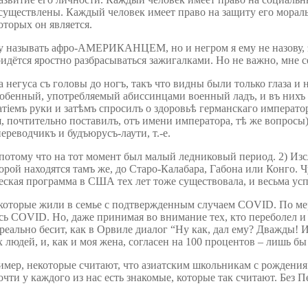
существлены. Каждый человек имеет право на защиту его морал
торых он является.
у называть афро-АМЕРИКАНЦЕМ, но и негром я ему не назову, это
дётся яростно разбрасываться зажигалками. Но не важно, мне се
а негуса съ головы до ногъ, такъ что видны были только глаза и
собенный, употребляемый абиссинцами военный ладъ, и въ нихъ 
атіемъ руки и затѣмъ спросилъ о здоровьѣ германскаго императ
я, почтительно поставилъ, отъ имени императора, тѣ же вопросы
ереводчикъ и будъюрусъ-лаути, т.-е.
потому что на тот момент был малый ледниковый период. 2) Из
орой находятся тамъ же, до Старо-Калабара, Габона или Конго. 
ческая программа в США тех лет тоже существовала, и весьма ус
 которые жили в семье с подтвержденным случаем COVID. По м
ь COVID. Но, даже принимая во внимание тех, кто переболел и н
ереально бесит, как в Орвиле диалог “Ну как, дал ему? Дважды!
людей, и, как и моя жена, согласен на 100 процентов – лишь бы 
мер, некоторые считают, что азиатским школьникам с рождения 
ти у каждого из нас есть знакомые, которые так считают. Без П