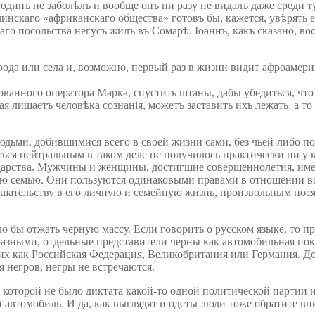
 одинъ не заболѣлъ и вообще онъ ни разу не видалъ даже среди т
нскаго «африканскаго общества» готовъ бы, кажется, увѣрять env
аго посольства негусъ жилъ въ Сомарѣ. Іоаннъ, какъ сказано, в
ода или села и, возможно, первый раз в жизни видит афроамерика
ванного оператора Марка, спустить штаны, дабы убедиться, что е
ая лишаетъ человѣка сознанія, можетъ заставить ихъ лежать, а то
юдьми, добившимися всего в своей жизни сами, без чьей-либо 
ться нейтральным в таком деле не получилось практически ни у 
ударства. Мужчины и женщины, достигшие совершеннолетия, име
ю семью. Они пользуются одинаковыми правами в отношении всту
шательству в его личную и семейную жизнь, произвольным пося
бы отжать черную массу. Если говорить о русском языке, то пр
разными, отдельные представители черны как автомобильная по
ких как Российская Федерация, Великобритания или Германия. До
 негров, негры не встречаются.
торой не было диктата какой-то одной политической партии ил
втомобиль. И да, как выглядят и одеты люди тоже обратите вн