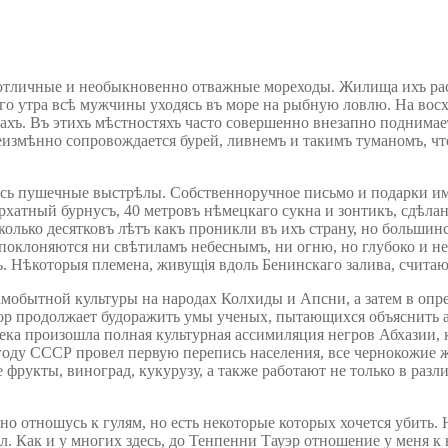
къ отличные и необыкновенно отважные мореходы. Жилища ихъ 
няго утра всѣ мужчины уходясь въ море на рыбную ловлю. На вос
ахъ. Въ этихъ мѣстностяхъ часто совершенно внезапно поднимае
змѣнно сопровождается бурей, ливнемъ и такимъ туманомъ, что,
ались пушечные выстрѣлы. Собственноручное письмо и подарки и
хатный бурнусъ, 40 метровъ нѣмецкаго сукна и зонтикъ, сдѣланн
сколько десятковъ лѣтъ какъ проникли въ ихъ страну, но больши
поклоняются ни свѣтиламъ небеснымъ, ни огню, но глубоко и н
ъ. Нѣкоторыя племена, живущія вдоль Бенинскаго залива, счита
самобытной культуры на народах Колхиды и Апсни, а затем в оп
пор продолжает будоражить умы ученых, пытающихся объяснить 
ека произошла полная культурная ассимиляция негров Абхазии, 
году СССР провел первую перепись населения, все чернокожие
фрукты, виноград, кукурузу, а также работают не только в раз
но отношусь к гулям, но есть некоторые которых хочется убить.
л. Как и у многих здесь, до Тенпенни Тауэр отношение у меня к